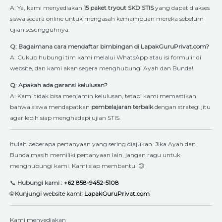
A: Ya, kami menyediakan
15 paket tryout SKD STIS
yang dapat diakses
siswa secara online untuk mengasah kemampuan mereka sebelum
ujian sesungguhnya.
Q: Bagaimana cara mendaftar bimbingan di LapakGuruPrivat.com?
A: Cukup hubungi tim kami melalui WhatsApp atau isi formulir di
website, dan kami akan segera menghubungi Ayah dan Bunda!
Q: Apakah ada garansi kelulusan?
A: Kami tidak bisa menjamin kelulusan, tetapi kami memastikan
bahwa siswa mendapatkan
pembelajaran terbaik
dengan strategi jitu
agar lebih siap menghadapi ujian STIS.
Itulah beberapa pertanyaan yang sering diajukan. Jika Ayah dan
Bunda masih memiliki pertanyaan lain, jangan ragu untuk
menghubungi kami. Kami siap membantu! 😊
📞
Hubungi kami :
+62 858-9452-5108
🌐
Kunjungi website kami:
LapakGuruPrivat.com
Kami menyediakan