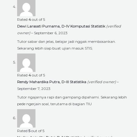
Rated
4
out of 5
Dewi Larasati Purnama, D-IV Komputasi Statistik
(verified
owner)
–
September 6, 2023
Tutor sabar dan jelas, belajar jadi nggak membosankan.
Sekarang lebih siap buat ujian masuk STIS.
Rated
4
out of 5
Rendy Mahardika Putra, D-III Statistika
(verified owner)
–
September 7, 2023
Tutor ngajarnya rapi dan gampang dipahami. Sekarang lebih
pede ngerjain soal, terutama di bagian TIU
Rated
5
out of 5