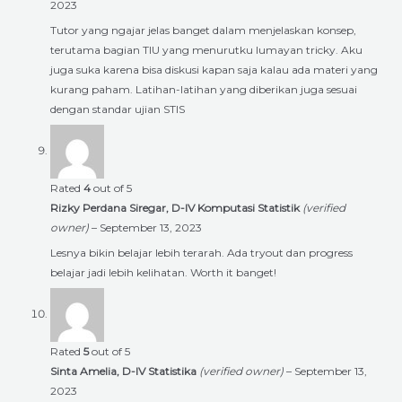
2023
Tutor yang ngajar jelas banget dalam menjelaskan konsep,
terutama bagian TIU yang menurutku lumayan tricky. Aku
juga suka karena bisa diskusi kapan saja kalau ada materi yang
kurang paham. Latihan-latihan yang diberikan juga sesuai
dengan standar ujian STIS
Rated
4
out of 5
Rizky Perdana Siregar, D-IV Komputasi Statistik
(verified
owner)
–
September 13, 2023
Lesnya bikin belajar lebih terarah. Ada tryout dan progress
belajar jadi lebih kelihatan. Worth it banget!
Rated
5
out of 5
Sinta Amelia, D-IV Statistika
(verified owner)
–
September 13,
2023