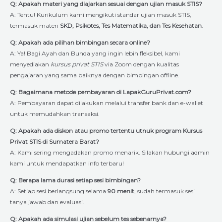
Q: Apakah materi yang diajarkan sesuai dengan ujian masuk STIS?
A: Tentu! Kurikulum kami mengikuti standar ujian masuk STIS,
termasuk materi
SKD, Psikotes, Tes Matematika, dan Tes Kesehatan
.
Q: Apakah ada pilihan bimbingan secara online?
A: Ya! Bagi Ayah dan Bunda yang ingin lebih fleksibel, kami
menyediakan
kursus privat STIS
via Zoom dengan kualitas
pengajaran yang sama baiknya dengan bimbingan offline.
Q: Bagaimana metode pembayaran di LapakGuruPrivat.com?
A: Pembayaran dapat dilakukan melalui transfer bank dan e-wallet
untuk memudahkan transaksi.
Q: Apakah ada diskon atau promo tertentu utnuk program Kursus
Privat STIS di Sumatera Barat?
A: Kami sering mengadakan promo menarik. Silakan hubungi admin
kami untuk mendapatkan info terbaru!
Q: Berapa lama durasi setiap sesi bimbingan?
A: Setiap sesi berlangsung selama
90 menit
, sudah termasuk sesi
tanya jawab dan evaluasi.
Q: Apakah ada simulasi ujian sebelum tes sebenarnya?