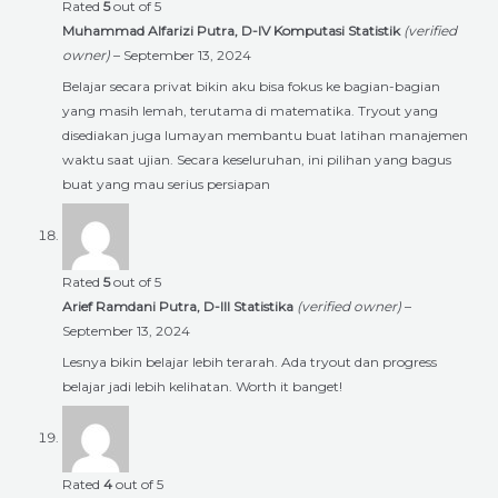
Rated
5
out of 5
Muhammad Alfarizi Putra, D-IV Komputasi Statistik
(verified
owner)
–
September 13, 2024
Belajar secara privat bikin aku bisa fokus ke bagian-bagian
yang masih lemah, terutama di matematika. Tryout yang
disediakan juga lumayan membantu buat latihan manajemen
waktu saat ujian. Secara keseluruhan, ini pilihan yang bagus
buat yang mau serius persiapan
Rated
5
out of 5
Arief Ramdani Putra, D-III Statistika
(verified owner)
–
September 13, 2024
Lesnya bikin belajar lebih terarah. Ada tryout dan progress
belajar jadi lebih kelihatan. Worth it banget!
Rated
4
out of 5