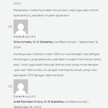
2024
Penjelasan materinya tidak hanya teori, tapi juga ada contoh
aplikatifnya, jadi lebih mudah dipahami.
Rated
4
out of 5
Sinta Amelia, D-IV Statistika
(verified owner)
–
September 16,
2024
Awalnya aku merasa materi SKD itu luas banget, tapi dengan
bimbingan yang sistematis, jadi lebih mudah memahami pola
soal. Tutor juga kasih banyak latihan soal yang mirip dengan
ujian asli. Menurutku ini sangat membantu buat yang mau
persiapan STIS dengan lebih terarah.
Rated
4
out of 5
Arief Ramdani Putra, D-III Statistika
(verified owner)
–
September 16, 2024