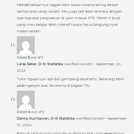
Metode belajarnya nggak bikin bosan karena sering dikasih
latihan soal yang variatif. Aku juga jadi lebih terbiasa dengan
tipe-tipe soal yang keluar di ujian masuk STIS. Worth it buat
yang mau belajar lebih intensif tanpa harus bingung nyari
materi sendiri.
Rated
5
out of 5
Laras Sekar, D-IV Statistika
(verified owner)
–
September 20,
2023
Tutor ngajarnya rapi dan gampang dipahami. Sekarang lebih
pede ngerjain soal, terutama di bagian TIU
Rated
4
out of 5
Denny Kurniawan, D-III Statistika
(verified owner)
–
September
10, 2024
Banyak latihan soal yang sesuai dengan tipe ujian sebenarnya,