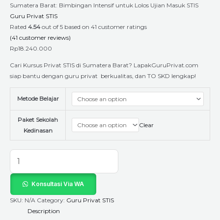
Sumatera Barat: Bimbingan Intensif untuk Lolos Ujian Masuk STIS
Guru Privat STIS
Rated
4.54
out of 5 based on
41
customer ratings
(
41
customer reviews)
Rp
18.240.000
Cari Kursus Privat STIS di Sumatera Barat? LapakGuruPrivat.com
siap bantu dengan guru privat berkualitas, dan TO SKD lengkap!
Metode Belajar
Paket Sekolah
Clear
Kedinasan
Konsultasi Via WA
SKU:
N/A
Category:
Guru Privat STIS
Description