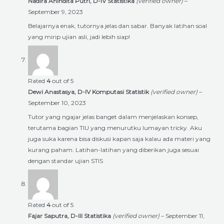
Nadira Anindita Putri, D-IV Statistika
(verified owner)
–
September 9, 2023
Belajarnya enak, tutornya jelas dan sabar. Banyak latihan soal
yang mirip ujian asli, jadi lebih siap!
Rated
4
out of 5
Dewi Anastasya, D-IV Komputasi Statistik
(verified owner)
–
September 10, 2023
Tutor yang ngajar jelas banget dalam menjelaskan konsep,
terutama bagian TIU yang menurutku lumayan tricky. Aku
juga suka karena bisa diskusi kapan saja kalau ada materi yang
kurang paham. Latihan-latihan yang diberikan juga sesuai
dengan standar ujian STIS
Rated
4
out of 5
Fajar Saputra, D-III Statistika
(verified owner)
–
September 11,