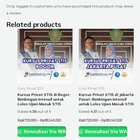
Only logged in customers who have purchased this product may leave
a review.
Related products
Price
Price
This
This
range:
range:
product
product
Rp6.720.000
Rp6.720.00
through
through
has
has
Rp18.240.000
Rp18.240.0
multiple
multiple
variants.
variants.
The
The
options
options
may
may
be
be
Guru Privat STIS
Guru Privat STIS
chosen
chosen
Kursus Privat STIS di Bogor:
Kursus Privat STIS di Jakarta
Bimbingan Intensif untuk
Pusat: Bimbingan Intensif
on
on
Lolos Ujian Masuk STIS
untuk Lolos Ujian Masuk STIS
the
the
Rated
4.56
out of 5
Rated
4.51
out of 5
product
product
Rp
6.720.000
–
Rp
18.240.000
Rp
6.720.000
–
Rp
18.240.000
page
page
Konsultasi Via WA
Konsultasi Via WA