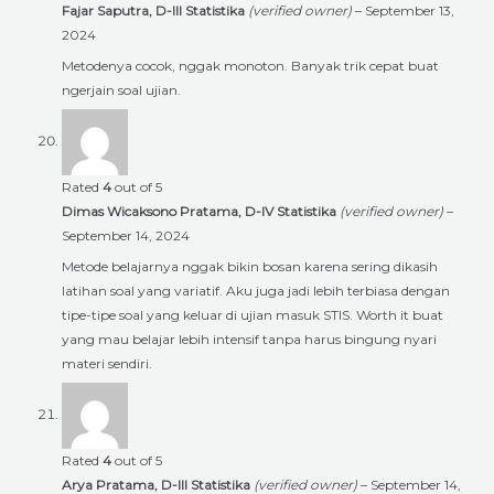
Fajar Saputra, D-III Statistika
(verified owner)
–
September 13,
2024
Metodenya cocok, nggak monoton. Banyak trik cepat buat
ngerjain soal ujian.
Rated
4
out of 5
Dimas Wicaksono Pratama, D-IV Statistika
(verified owner)
–
September 14, 2024
Metode belajarnya nggak bikin bosan karena sering dikasih
latihan soal yang variatif. Aku juga jadi lebih terbiasa dengan
tipe-tipe soal yang keluar di ujian masuk STIS. Worth it buat
yang mau belajar lebih intensif tanpa harus bingung nyari
materi sendiri.
Rated
4
out of 5
Arya Pratama, D-III Statistika
(verified owner)
–
September 14,