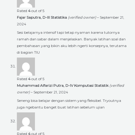
Rated
4
out of 5
Fajar Saputra, D-III Statistika
(verified owner)
–
September 21,
2024
Sesi belajarnya intensif tapi tetap nyaman karena tutornya
ramah dan sabar dalam menjelaskan. Banyak latihan soal dan
pembahasan yang bikin aku lebih ngerti konsepnya, terutama
di bagian TIU
Rated
4
out of 5
Muhammad Alfarizi Putra, D-IV Komputasi Statistik
(verified
owner)
–
September 21, 2024
Seneng bisa belajar dengan sistem yang fleksibel. Tryoutnya
juga ngebantu banget buat latihan sebelum ujian
Rated
4
out of 5