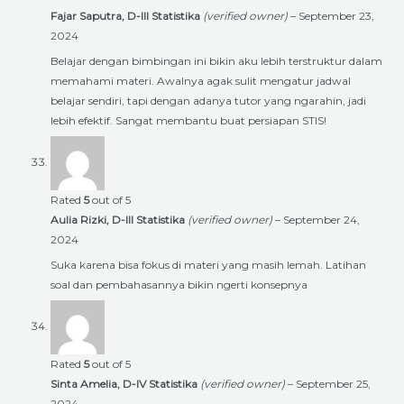
Fajar Saputra, D-III Statistika
(verified owner)
–
September 23,
2024
Belajar dengan bimbingan ini bikin aku lebih terstruktur dalam
memahami materi. Awalnya agak sulit mengatur jadwal
belajar sendiri, tapi dengan adanya tutor yang ngarahin, jadi
lebih efektif. Sangat membantu buat persiapan STIS!
Rated
5
out of 5
Aulia Rizki, D-III Statistika
(verified owner)
–
September 24,
2024
Suka karena bisa fokus di materi yang masih lemah. Latihan
soal dan pembahasannya bikin ngerti konsepnya
Rated
5
out of 5
Sinta Amelia, D-IV Statistika
(verified owner)
–
September 25,
2024