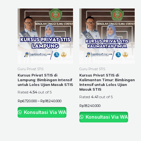
Price
This
This
range:
product
product
Rp6.720.000
through
has
has
Rp18.240.000
multiple
multiple
variants.
variants.
The
The
options
options
may
may
be
be
Guru Privat STIS
Guru Privat STIS
chosen
chosen
Kursus Privat STIS di
Kursus Privat STIS di
Lampung: Bimbingan Intensif
Kalimantan Timur: Bimbingan
on
on
untuk Lolos Ujian Masuk STIS
Intensif untuk Lolos Ujian
the
the
Masuk STIS
Rated
4.54
out of 5
product
product
Rated
4.41
out of 5
Rp
6.720.000
–
Rp
18.240.000
page
page
Rp
18.240.000
Konsultasi Via WA
Konsultasi Via WA