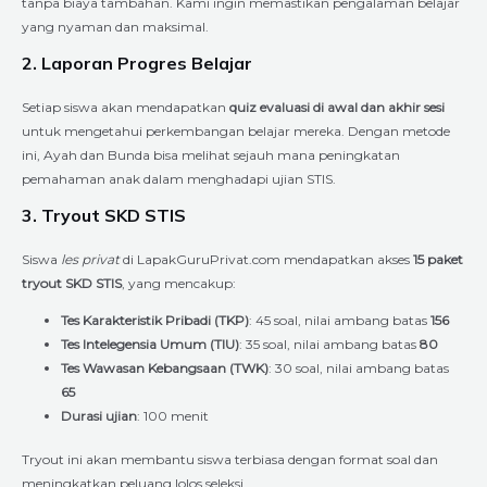
tanpa biaya tambahan. Kami ingin memastikan pengalaman belajar
yang nyaman dan maksimal.
2. Laporan Progres Belajar
Setiap siswa akan mendapatkan
quiz evaluasi di awal dan akhir sesi
untuk mengetahui perkembangan belajar mereka. Dengan metode
ini, Ayah dan Bunda bisa melihat sejauh mana peningkatan
pemahaman anak dalam menghadapi ujian STIS.
3. Tryout SKD STIS
Siswa
les privat
di LapakGuruPrivat.com mendapatkan akses
15 paket
tryout SKD STIS
, yang mencakup:
Tes Karakteristik Pribadi (TKP)
: 45 soal, nilai ambang batas
156
Tes Intelegensia Umum (TIU)
: 35 soal, nilai ambang batas
80
Tes Wawasan Kebangsaan (TWK)
: 30 soal, nilai ambang batas
65
Durasi ujian
: 100 menit
Tryout ini akan membantu siswa terbiasa dengan format soal dan
meningkatkan peluang lolos seleksi.