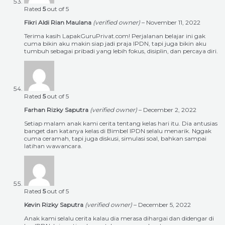
Rated
5
out of 5
Fikri Aldi Rian Maulana
(verified owner)
–
November 11, 2022
Terima kasih LapakGuruPrivat.com! Perjalanan belajar ini gak
cuma bikin aku makin siap jadi praja IPDN, tapi juga bikin aku
tumbuh sebagai pribadi yang lebih fokus, disiplin, dan percaya diri.
Rated
5
out of 5
Farhan Rizky Saputra
(verified owner)
–
December 2, 2022
Setiap malam anak kami cerita tentang kelas hari itu. Dia antusias
banget dan katanya kelas di Bimbel IPDN selalu menarik. Nggak
cuma ceramah, tapi juga diskusi, simulasi soal, bahkan sampai
latihan wawancara.
Rated
5
out of 5
Kevin Rizky Saputra
(verified owner)
–
December 5, 2022
Anak kami selalu cerita kalau dia merasa dihargai dan didengar di