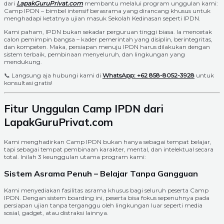
dari
LapakGuruPrivat.com
membantu melalui program unggulan kami:
Camp IPDN – bimbel intensif berasrama yang dirancang khusus untuk
menghadapi ketatnya ujian masuk Sekolah Kedinasan seperti IPDN.
Kami paham, IPDN bukan sekadar perguruan tinggi biasa. Ia mencetak
calon pemimpin bangsa – kader pemerintah yang disiplin, berintegritas,
dan kompeten. Maka, persiapan menuju IPDN harus dilakukan dengan
sistem terbaik, pembinaan menyeluruh, dan lingkungan yang
mendukung.
📞 Langsung aja hubungi kami di
WhatsApp: +62 858-8052-3928
untuk
konsultasi gratis!
Fitur Unggulan Camp IPDN dari
LapakGuruPrivat.com
Kami menghadirkan Camp IPDN bukan hanya sebagai tempat belajar,
tapi sebagai tempat pembinaan karakter, mental, dan intelektual secara
total. Inilah 3 keunggulan utama program kami:
Sistem Asrama Penuh – Belajar Tanpa Gangguan
Kami menyediakan fasilitas asrama khusus bagi seluruh peserta Camp
IPDN. Dengan sistem boarding ini, peserta bisa fokus sepenuhnya pada
persiapan ujian tanpa terganggu oleh lingkungan luar seperti media
sosial, gadget, atau distraksi lainnya.