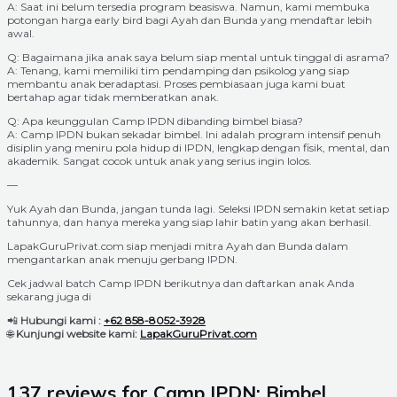
A: Saat ini belum tersedia program beasiswa. Namun, kami membuka
potongan harga early bird bagi Ayah dan Bunda yang mendaftar lebih
awal.
Q: Bagaimana jika anak saya belum siap mental untuk tinggal di asrama?
A: Tenang, kami memiliki tim pendamping dan psikolog yang siap
membantu anak beradaptasi. Proses pembiasaan juga kami buat
bertahap agar tidak memberatkan anak.
Q: Apa keunggulan Camp IPDN dibanding bimbel biasa?
A: Camp IPDN bukan sekadar bimbel. Ini adalah program intensif penuh
disiplin yang meniru pola hidup di IPDN, lengkap dengan fisik, mental, dan
akademik. Sangat cocok untuk anak yang serius ingin lolos.
—
Yuk Ayah dan Bunda, jangan tunda lagi. Seleksi IPDN semakin ketat setiap
tahunnya, dan hanya mereka yang siap lahir batin yang akan berhasil.
LapakGuruPrivat.com siap menjadi mitra Ayah dan Bunda dalam
mengantarkan anak menuju gerbang IPDN.
Cek jadwal batch Camp IPDN berikutnya dan daftarkan anak Anda
sekarang juga di
📲
Hubungi kami :
+62 858-8052-3928
🌐
Kunjungi website kami:
LapakGuruPrivat.com
137 reviews for
Camp IPDN: Bimbel