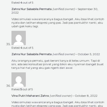
Rated
4
out of 5
Zahra Nur Salsabila Permata
(verified owner)
–
September 30,
2022
Video simulasi wawancaranya bagus banget. Aku bisa lihat contoh
nyata dan latihan ekspresi yang pas. Jadi pas pantukhir nanti, aku
udah gak kaku lagi.
Rated
4
out of 5
Zahra Nur Salsabila Permata
(verified owner)
–
October 5, 2022
Aku orangnya pemalu, gak berani tanya di kelas umum. Tapi di
sini, ada sesi konsultasi privat yang bikin aku nyaman banget buat
tanya hal-hal yang aku gak ngerti dari awal.
Rated
5
out of 5
Vina Putri Maharani Zahra
(verified owner)
–
October 8, 2022
Video simulasi wawancaranya bagus banget. Aku bisa lihat contoh
nyata dan latihan ekspresi yang pas. Jadi pas pantukhir nanti, aku