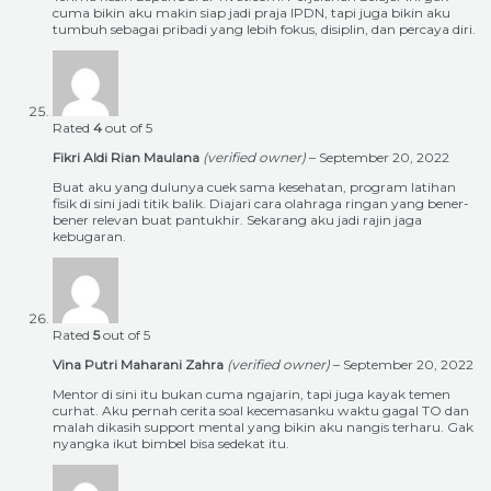
cuma bikin aku makin siap jadi praja IPDN, tapi juga bikin aku
tumbuh sebagai pribadi yang lebih fokus, disiplin, dan percaya diri.
Rated
4
out of 5
Fikri Aldi Rian Maulana
(verified owner)
–
September 20, 2022
Buat aku yang dulunya cuek sama kesehatan, program latihan
fisik di sini jadi titik balik. Diajari cara olahraga ringan yang bener-
bener relevan buat pantukhir. Sekarang aku jadi rajin jaga
kebugaran.
Rated
5
out of 5
Vina Putri Maharani Zahra
(verified owner)
–
September 20, 2022
Mentor di sini itu bukan cuma ngajarin, tapi juga kayak temen
curhat. Aku pernah cerita soal kecemasanku waktu gagal TO dan
malah dikasih support mental yang bikin aku nangis terharu. Gak
nyangka ikut bimbel bisa sedekat itu.