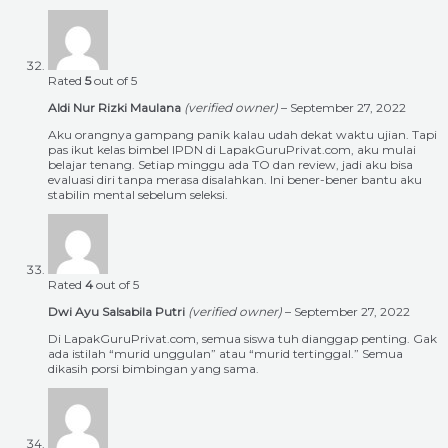
Rated
5
out of 5
Aldi Nur Rizki Maulana
(verified owner)
–
September 27, 2022
Aku orangnya gampang panik kalau udah dekat waktu ujian. Tapi
pas ikut kelas bimbel IPDN di LapakGuruPrivat.com, aku mulai
belajar tenang. Setiap minggu ada TO dan review, jadi aku bisa
evaluasi diri tanpa merasa disalahkan. Ini bener-bener bantu aku
stabilin mental sebelum seleksi.
Rated
4
out of 5
Dwi Ayu Salsabila Putri
(verified owner)
–
September 27, 2022
Di LapakGuruPrivat.com, semua siswa tuh dianggap penting. Gak
ada istilah “murid unggulan” atau “murid tertinggal.” Semua
dikasih porsi bimbingan yang sama.