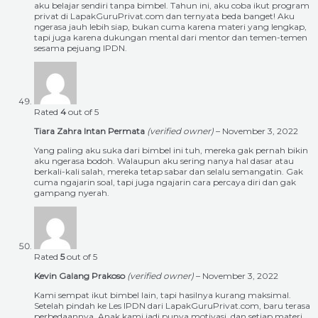
aku belajar sendiri tanpa bimbel. Tahun ini, aku coba ikut program
privat di LapakGuruPrivat.com dan ternyata beda banget! Aku
ngerasa jauh lebih siap, bukan cuma karena materi yang lengkap,
tapi juga karena dukungan mental dari mentor dan temen-temen
sesama pejuang IPDN.
Rated
4
out of 5
Tiara Zahra Intan Permata
(verified owner)
–
November 3, 2022
Yang paling aku suka dari bimbel ini tuh, mereka gak pernah bikin
aku ngerasa bodoh. Walaupun aku sering nanya hal dasar atau
berkali-kali salah, mereka tetap sabar dan selalu semangatin. Gak
cuma ngajarin soal, tapi juga ngajarin cara percaya diri dan gak
gampang nyerah.
Rated
5
out of 5
Kevin Galang Prakoso
(verified owner)
–
November 3, 2022
Kami sempat ikut bimbel lain, tapi hasilnya kurang maksimal.
Setelah pindah ke Les IPDN dari LapakGuruPrivat.com, baru terasa
perbedaannya. Anak kami jadi punya motivasi, dan setiap materi