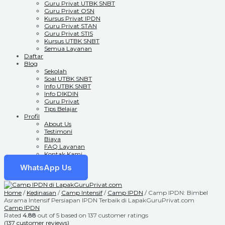
Guru Privat UTBK SNBT
Guru Privat OSN
Kursus Privat IPDN
Guru Privat STAN
Guru Privat STIS
Kursus UTBK SNBT
Semua Layanan
Daftar
Blog
Sekolah
Soal UTBK SNBT
Info UTBK SNBT
Info DIKDIN
Guru Privat
Tips Belajar
Profil
About Us
Testimoni
Biaya
FAQ Layanan
Kontak Kami
WhatsApp Us
Home
/
Kedinasan
/
Camp Intensif
/
Camp IPDN
/ Camp IPDN: Bimbel
Asrama Intensif Persiapan IPDN Terbaik di LapakGuruPrivat.com
Camp IPDN
Rated
4.88
out of 5 based on
137
customer ratings
(
137
customer reviews)