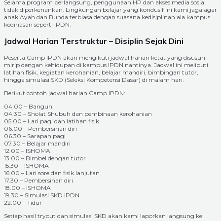
Selama program berlangsung, penggunaan HP dan akses media sosial
tidak diperkenankan. Lingkungan belajar yang kondusif ini kami jaga agar
anak Ayah dan Bunda terbiasa dengan suasana kedisiplinan ala kampus
kedinasan seperti IPDN.
Jadwal Harian Terstruktur – Disiplin Sejak Dini
Peserta Camp IPDN akan mengikuti jadwal harian ketat yang disusun
mirip dengan kehidupan di kampus IPDN nantinya. Jadwal ini meliputi
latihan fisik, kegiatan kerohanian, belajar mandiri, bimbingan tutor,
hingga simulasi SKD (Seleksi Kompetensi Dasar) di malam hari.
Berikut contoh jadwal harian Camp IPDN:
04.00 – Bangun
04.30 – Sholat Shubuh dan pembinaan kerohanian
05.00 – Lari pagi dan latihan fisik
06.00 – Pembersihan diri
06.30 – Sarapan pagi
07.30 – Belajar mandiri
12.00 – ISHOMA
13.00 – Bimbel dengan tutor
15.30 – ISHOMA
16.00 – Lari sore dan fisik lanjutan
17.30 – Pembersihan diri
18.00 – ISHOMA
19.30 – Simulasi SKD IPDN
22.00 – Tidur
Setiap hasil tryout dan simulasi SKD akan kami laporkan langsung ke