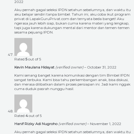
2022
Aku pernah gagal seleksi IPDN setahun sebelumnya, dan waktu itu
aku belajar sendiri tanpa bimbel. Tahun ini, aku coba ikut program
privat di LapakGuruPrivat.com dan ternyata beda banget! Aku
ngerasa jauh lebih siap, bukan cuma karena materi yang lengkap,
tapi juga karena dukungan mental dari mentor dan temen-temen
sesama pejuang IPDN.
Rated
5
out of 5
Kevin Maulana Hidayat
(verified owner)
–
October 31, 2022
Kami senang banget karena komunikasi dengan tim Bimbel IPDN
sangat terbuka. Kami bisa tahu perkembangan anak, bisa diskusi,
dan merasa dilibatkan dalam proses persiapan ini. Jadi kami nggak
cuma duduk pasrah nunggu hasil.
Rated
4
out of 5
Hanif Rizky Adi Nugroho
(verified owner)
–
November 1, 2022
Aku pernah gagal seleksi IPDN setahun sebelumnya, dan waktu itu