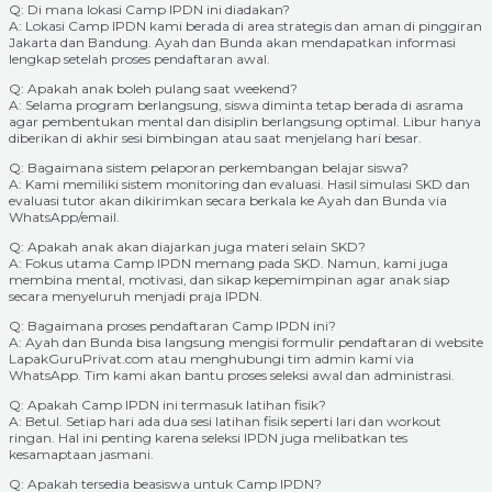
Q: Di mana lokasi Camp IPDN ini diadakan?
A: Lokasi Camp IPDN kami berada di area strategis dan aman di pinggiran
Jakarta dan Bandung. Ayah dan Bunda akan mendapatkan informasi
lengkap setelah proses pendaftaran awal.
Q: Apakah anak boleh pulang saat weekend?
A: Selama program berlangsung, siswa diminta tetap berada di asrama
agar pembentukan mental dan disiplin berlangsung optimal. Libur hanya
diberikan di akhir sesi bimbingan atau saat menjelang hari besar.
Q: Bagaimana sistem pelaporan perkembangan belajar siswa?
A: Kami memiliki sistem monitoring dan evaluasi. Hasil simulasi SKD dan
evaluasi tutor akan dikirimkan secara berkala ke Ayah dan Bunda via
WhatsApp/email.
Q: Apakah anak akan diajarkan juga materi selain SKD?
A: Fokus utama Camp IPDN memang pada SKD. Namun, kami juga
membina mental, motivasi, dan sikap kepemimpinan agar anak siap
secara menyeluruh menjadi praja IPDN.
Q: Bagaimana proses pendaftaran Camp IPDN ini?
A: Ayah dan Bunda bisa langsung mengisi formulir pendaftaran di website
LapakGuruPrivat.com atau menghubungi tim admin kami via
WhatsApp. Tim kami akan bantu proses seleksi awal dan administrasi.
Q: Apakah Camp IPDN ini termasuk latihan fisik?
A: Betul. Setiap hari ada dua sesi latihan fisik seperti lari dan workout
ringan. Hal ini penting karena seleksi IPDN juga melibatkan tes
kesamaptaan jasmani.
Q: Apakah tersedia beasiswa untuk Camp IPDN?