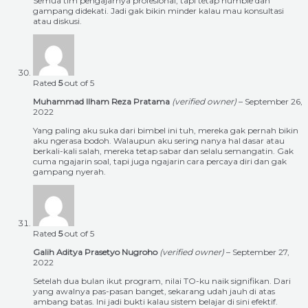
Semua tim pengajarnya profesional, tapi tetap humble dan
gampang didekati. Jadi gak bikin minder kalau mau konsultasi
atau diskusi.
Rated
5
out of 5
Muhammad Ilham Reza Pratama
(verified owner)
–
September 26,
2022
Yang paling aku suka dari bimbel ini tuh, mereka gak pernah bikin
aku ngerasa bodoh. Walaupun aku sering nanya hal dasar atau
berkali-kali salah, mereka tetap sabar dan selalu semangatin. Gak
cuma ngajarin soal, tapi juga ngajarin cara percaya diri dan gak
gampang nyerah.
Rated
5
out of 5
Galih Aditya Prasetyo Nugroho
(verified owner)
–
September 27,
2022
Setelah dua bulan ikut program, nilai TO-ku naik signifikan. Dari
yang awalnya pas-pasan banget, sekarang udah jauh di atas
ambang batas. Ini jadi bukti kalau sistem belajar di sini efektif.