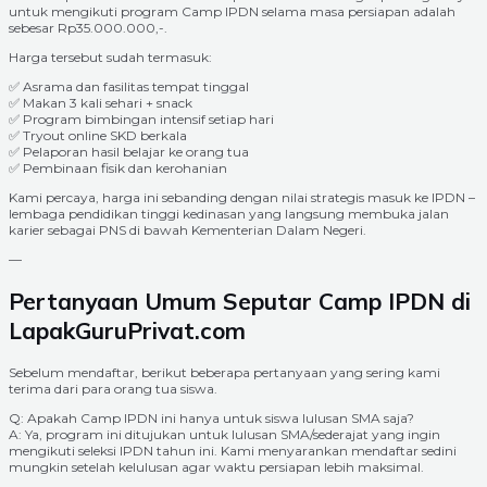
untuk mengikuti program Camp IPDN selama masa persiapan adalah
sebesar Rp35.000.000,-.
Harga tersebut sudah termasuk:
✅ Asrama dan fasilitas tempat tinggal
✅ Makan 3 kali sehari + snack
✅ Program bimbingan intensif setiap hari
✅ Tryout online SKD berkala
✅ Pelaporan hasil belajar ke orang tua
✅ Pembinaan fisik dan kerohanian
Kami percaya, harga ini sebanding dengan nilai strategis masuk ke IPDN –
lembaga pendidikan tinggi kedinasan yang langsung membuka jalan
karier sebagai PNS di bawah Kementerian Dalam Negeri.
—
Pertanyaan Umum Seputar Camp IPDN di
LapakGuruPrivat.com
Sebelum mendaftar, berikut beberapa pertanyaan yang sering kami
terima dari para orang tua siswa.
Q: Apakah Camp IPDN ini hanya untuk siswa lulusan SMA saja?
A: Ya, program ini ditujukan untuk lulusan SMA/sederajat yang ingin
mengikuti seleksi IPDN tahun ini. Kami menyarankan mendaftar sedini
mungkin setelah kelulusan agar waktu persiapan lebih maksimal.