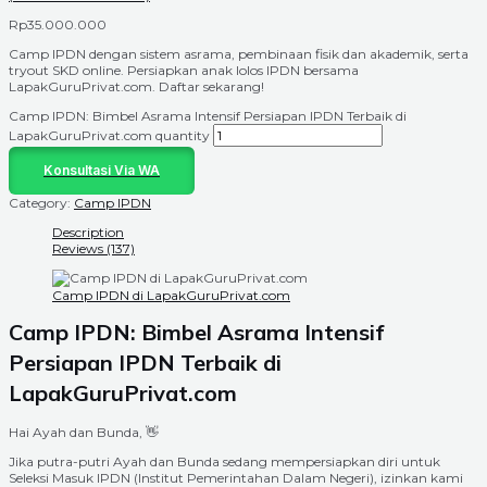
Rp
35.000.000
Camp IPDN dengan sistem asrama, pembinaan fisik dan akademik, serta
tryout SKD online. Persiapkan anak lolos IPDN bersama
LapakGuruPrivat.com. Daftar sekarang!
Camp IPDN: Bimbel Asrama Intensif Persiapan IPDN Terbaik di
LapakGuruPrivat.com quantity
Konsultasi Via WA
Category:
Camp IPDN
Description
Reviews (137)
Camp IPDN di LapakGuruPrivat.com
Camp IPDN: Bimbel Asrama Intensif
Persiapan IPDN Terbaik di
LapakGuruPrivat.com
Hai Ayah dan Bunda, 👋
Jika putra-putri Ayah dan Bunda sedang mempersiapkan diri untuk
Seleksi Masuk IPDN (Institut Pemerintahan Dalam Negeri), izinkan kami