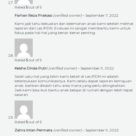
Rated
5
out of 5
Farhan Reza Prakoso
(verified owner)
–
September 7, 2022
Kami jadi tahu kekuatan dan kelemahan anak kami setelah melihat
laporan dari Les IPDN. Evaluasi ini sangat membantu kami untuk
fokus pada hal-hal yang benar-benar penting.
Rated
5
out of 5
Keisha Dinda Putri
(verified owner)
–
September 9, 2022
Salah satu hal yang bikin kami betah di Les IPDN ini adalah
keterbukaan komunikasinya. Kami selalu dapat laporan kemajuan
anak, bahkan dikasih tahu area mana yang perlu ditingkatkan.
Jadi kami bisa ikut bantu anak belajar di rumah dengan lebih tepat
sasaran.
Rated
5
out of 5
Zahra Intan Permata
(verified owner)
–
September 9, 2022