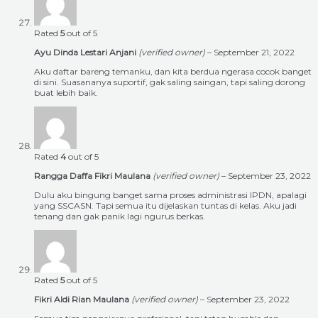
Rated
5
out of 5
Ayu Dinda Lestari Anjani
(verified owner)
–
September 21, 2022
Aku daftar bareng temanku, dan kita berdua ngerasa cocok banget
di sini. Suasananya suportif, gak saling saingan, tapi saling dorong
buat lebih baik.
Rated
4
out of 5
Rangga Daffa Fikri Maulana
(verified owner)
–
September 23, 2022
Dulu aku bingung banget sama proses administrasi IPDN, apalagi
yang SSCASN. Tapi semua itu dijelaskan tuntas di kelas. Aku jadi
tenang dan gak panik lagi ngurus berkas.
Rated
5
out of 5
Fikri Aldi Rian Maulana
(verified owner)
–
September 23, 2022