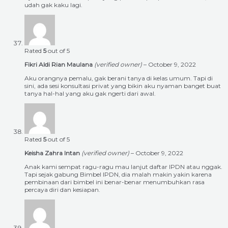
udah gak kaku lagi.
Rated
5
out of 5
Fikri Aldi Rian Maulana
(verified owner)
–
October 9, 2022
Aku orangnya pemalu, gak berani tanya di kelas umum. Tapi di
sini, ada sesi konsultasi privat yang bikin aku nyaman banget buat
tanya hal-hal yang aku gak ngerti dari awal.
Rated
5
out of 5
Keisha Zahra Intan
(verified owner)
–
October 9, 2022
Anak kami sempat ragu-ragu mau lanjut daftar IPDN atau nggak.
Tapi sejak gabung Bimbel IPDN, dia malah makin yakin karena
pembinaan dari bimbel ini benar-benar menumbuhkan rasa
percaya diri dan kesiapan.