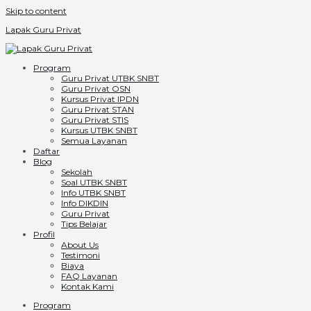
Skip to content
Lapak Guru Privat
Program
Guru Privat UTBK SNBT
Guru Privat OSN
Kursus Privat IPDN
Guru Privat STAN
Guru Privat STIS
Kursus UTBK SNBT
Semua Layanan
Daftar
Blog
Sekolah
Soal UTBK SNBT
Info UTBK SNBT
Info DIKDIN
Guru Privat
Tips Belajar
Profil
About Us
Testimoni
Biaya
FAQ Layanan
Kontak Kami
Program