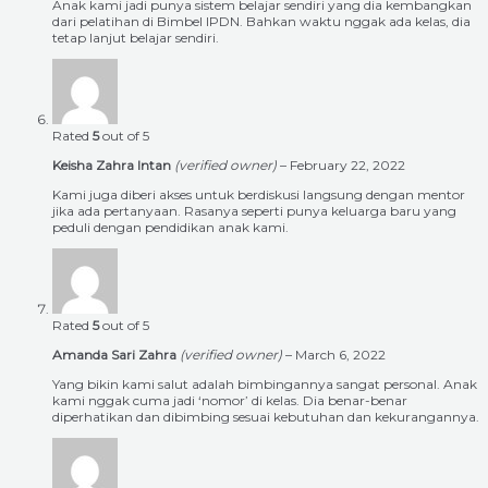
Anak kami jadi punya sistem belajar sendiri yang dia kembangkan
dari pelatihan di Bimbel IPDN. Bahkan waktu nggak ada kelas, dia
tetap lanjut belajar sendiri.
Rated
5
out of 5
Keisha Zahra Intan
(verified owner)
–
February 22, 2022
Kami juga diberi akses untuk berdiskusi langsung dengan mentor
jika ada pertanyaan. Rasanya seperti punya keluarga baru yang
peduli dengan pendidikan anak kami.
Rated
5
out of 5
Amanda Sari Zahra
(verified owner)
–
March 6, 2022
Yang bikin kami salut adalah bimbingannya sangat personal. Anak
kami nggak cuma jadi ‘nomor’ di kelas. Dia benar-benar
diperhatikan dan dibimbing sesuai kebutuhan dan kekurangannya.