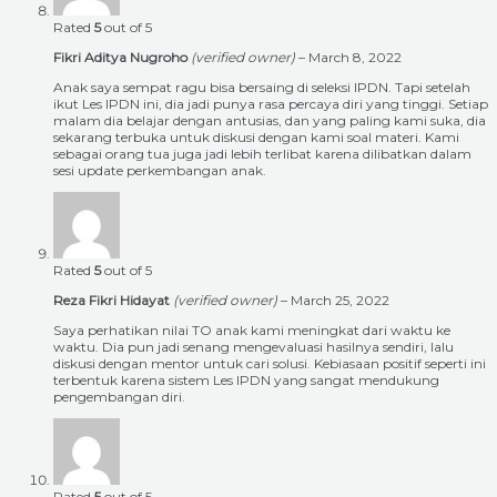
Rated
5
out of 5
Fikri Aditya Nugroho
(verified owner)
–
March 8, 2022
Anak saya sempat ragu bisa bersaing di seleksi IPDN. Tapi setelah
ikut Les IPDN ini, dia jadi punya rasa percaya diri yang tinggi. Setiap
malam dia belajar dengan antusias, dan yang paling kami suka, dia
sekarang terbuka untuk diskusi dengan kami soal materi. Kami
sebagai orang tua juga jadi lebih terlibat karena dilibatkan dalam
sesi update perkembangan anak.
Rated
5
out of 5
Reza Fikri Hidayat
(verified owner)
–
March 25, 2022
Saya perhatikan nilai TO anak kami meningkat dari waktu ke
waktu. Dia pun jadi senang mengevaluasi hasilnya sendiri, lalu
diskusi dengan mentor untuk cari solusi. Kebiasaan positif seperti ini
terbentuk karena sistem Les IPDN yang sangat mendukung
pengembangan diri.
Rated
5
out of 5