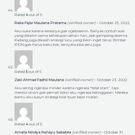
Rated
4
out of 5
Raka Fajar Maulana Pratama
(verified owner)
–
October 23, 2022
Aku suka karena kelasnya gak ngebosenin. Banyak contoh soal
yang dikaitin sama kehidupan sehari-hari, jadi gampang dicerna.
Kadang juga dikasih analogi lucu yang bikin inget terus. Bimbel
IPDN gak harus kaku kok, ternyata bisa seru juga.
Rated
5
out of 5
Zaki Ahmad Fadhil Maulana
(verified owner)
–
October 23, 2022
Aku sering ngerasa minder karena ngerasa “telat start”, tapi
mentor di sini gak pernah bikin aku ngerasa ketinggalan. Mereka
bantu aku susun strategi kilat buat kejar materi.
Rated
4
out of 5
Amalia Nindya Rahayu Salsabila
(verified owner)
–
October 31,