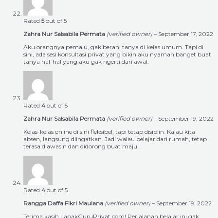
Rated
5
out of 5
Zahra Nur Salsabila Permata
(verified owner)
–
September 17, 2022
Aku orangnya pemalu, gak berani tanya di kelas umum. Tapi di
sini, ada sesi konsultasi privat yang bikin aku nyaman banget buat
tanya hal-hal yang aku gak ngerti dari awal.
Rated
4
out of 5
Zahra Nur Salsabila Permata
(verified owner)
–
September 19, 2022
Kelas-kelas online di sini fleksibel, tapi tetap disiplin. Kalau kita
absen, langsung diingatkan. Jadi walau belajar dari rumah, tetap
terasa diawasin dan didorong buat maju.
Rated
4
out of 5
Rangga Daffa Fikri Maulana
(verified owner)
–
September 19, 2022
Terima kasih LapakGuruPrivat.com! Perjalanan belajar ini gak