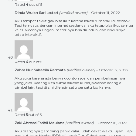
Rated
4
out of 5
Dinda Wulan Sari Lestari
(verified owner)
–
October 11, 2022
Aku sempat takut gak bisa ikut karena lokasi rumahku di pelosok.
Tapi ternyata, dengan internet seadanya, aku tetap bisa ikut semua
kelas. Videonya ringan, materinya bisa diunduh, dan diskusinya
tetap interaktif.
Rated
4
out of 5
Zahra Nur Salsabila Permata
(verified owner)
–
October 12, 2022
Aku suka karena ada banyak contoh soal dan pembahasannya
yang jelas. Kadang kita cuma dikasih kunci jawaban doang di
bimbel lain, tapi di sini dijelasin satu per satu logikanya.
Rated
5
out of 5
Zaki Ahmad Fadhil Maulana
(verified owner)
–
October 16, 2022
Aku orangnya gampang panik kalau udah dekat waktu ujian. Tapi
pas ikut kelas bimbel IPDN di LapakGuruPrivat.com, aku mulai