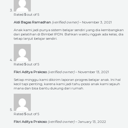
Rated
5
out of 5
Aldi Bagas Ramadhan
(verified owner)
–
November 3, 2021
Anak kami jadi punya sistem belajar sendiri yang dia kembangkan
dari pelatihan di Bimbel IPDN. Bahkan waktu nggak ada kelas, dia
tetap lanjut belajar sendiri.
Rated
5
out of 5
Fikri Aditya Prakoso
(verified owner)
–
November 13, 2021
Setiap minggu kami dikirim laporan progres belajar anak. Ini hal
kecil tapi penting, karena kami jadi tahu posisi anak kami sejauh
mana dan bisa bantu dukung dari rumah.
Rated
5
out of 5
Fikri Aditya Prakoso
(verified owner)
–
January 13, 2022