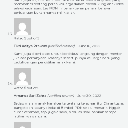
membahas tentang peran keluarga dalam mendukung anak lolos
seleksi kedinasan. Les IPDN ini benar-benar paham bahwa
perjuangan bukan hanya milik anak.
Rated
5
out of 5
Fikri Aditya Prakoso
(verified owner)
–
June 16, 2022
Kami juga diberi akses untuk berdiskusi langsung dengan mentor
jika ada pertanyaan. Rasanya seperti punya keluarga baru yang
peduli dengan pendidikan anak kami.
Rated
5
out of 5
Amanda Sari Zahra
(verified owner)
–
June 30, 2022
Setiap malam anak kami cerita tentang kelas hari itu. Dia antusias
banget dan katanya kelas di Bimbel IPDN selalu menarik. Nggak
cuma ceramah, tapi juga diskusi, simulasi soal, bahkan sampai
latihan wawancara.