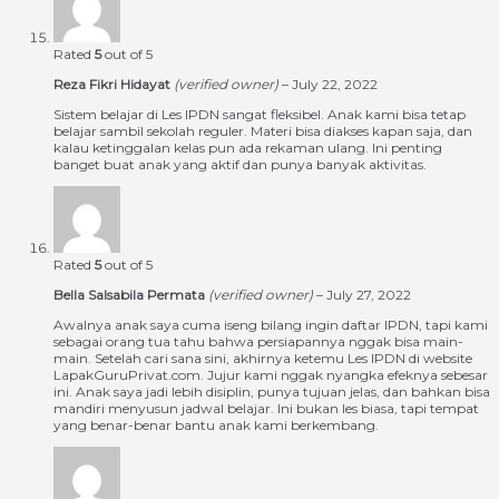
Rated
5
out of 5
Reza Fikri Hidayat
(verified owner)
–
July 22, 2022
Sistem belajar di Les IPDN sangat fleksibel. Anak kami bisa tetap
belajar sambil sekolah reguler. Materi bisa diakses kapan saja, dan
kalau ketinggalan kelas pun ada rekaman ulang. Ini penting
banget buat anak yang aktif dan punya banyak aktivitas.
Rated
5
out of 5
Bella Salsabila Permata
(verified owner)
–
July 27, 2022
Awalnya anak saya cuma iseng bilang ingin daftar IPDN, tapi kami
sebagai orang tua tahu bahwa persiapannya nggak bisa main-
main. Setelah cari sana sini, akhirnya ketemu Les IPDN di website
LapakGuruPrivat.com. Jujur kami nggak nyangka efeknya sebesar
ini. Anak saya jadi lebih disiplin, punya tujuan jelas, dan bahkan bisa
mandiri menyusun jadwal belajar. Ini bukan les biasa, tapi tempat
yang benar-benar bantu anak kami berkembang.