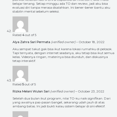
belajar tenang. Setiap minggu ada TO dan review, jadi aku bisa
evaluasi diri tanpa merasa disalahkan. Ini bener-bener bantu aku
stabilin mental sebelum seleksi.
Rated
4
out of 5
Alya Zahra Sari Permata
(verified owner)
–
October 18, 2022
Aku sempat takut gak bisa ikut karena lokasi rumahku di pelosok.
Tapi ternyata, dengan internet seadanya, aku tetap bisa ikut semua
kelas. Videonya ringan, materinya bisa diunduh, dan diskusinya
tetap interaktif.
Rated
5
out of 5
Rizka Melani Wulan Sari
(verified owner)
–
October 23, 2022
Setelah dua bulan ikut program, nilai TO-ku naik signifikan. Dari
yang awalnya pas-pasan banget, sekarang udah jauh di atas
ambang batas. Ini jadi bukti kalau sistem belajar di sini efektif.