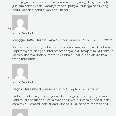
Kami juga diberi akses untuk berdiskusi langsung dengan mentor
jika ada pertanyaan. Rasanya seperti punya keluarga baru yang
peduli dengan pendidikan anak kami.
Rated
5
out of 5
Rangga Daffa Fikri Maulana
(verified owner)
–
September 11, 2022
Aku sempat takut gak bisa ikut karena lokasi rumahku di pelosok.
Tapi ternyata, dengan internet seadanya, aku tetap bisa ikut semua
kelas. Videonya ringan, materinya bisa diunduh, dan diskusinya
tetap interaktif.
Rated
5
out of 5
Bagas Fikri Hidayat
(verified owner)
–
September 16, 2022
Dulu anak kami gampang stres kalau ngerjain soal yang susah.
Tapi sekarang dia tahu cara mengatur waktu, cara skip soal, dan
cara revisi. Strategi belajar dari Bimbel IPDN sangat membantu.