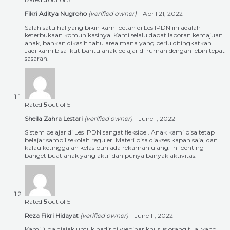
Fikri Aditya Nugroho
(verified owner)
–
April 21, 2022
Salah satu hal yang bikin kami betah di Les IPDN ini adalah
keterbukaan komunikasinya. Kami selalu dapat laporan kemajuan
anak, bahkan dikasih tahu area mana yang perlu ditingkatkan.
Jadi kami bisa ikut bantu anak belajar di rumah dengan lebih tepat
sasaran.
Rated
5
out of 5
Sheila Zahra Lestari
(verified owner)
–
June 1, 2022
Sistem belajar di Les IPDN sangat fleksibel. Anak kami bisa tetap
belajar sambil sekolah reguler. Materi bisa diakses kapan saja, dan
kalau ketinggalan kelas pun ada rekaman ulang. Ini penting
banget buat anak yang aktif dan punya banyak aktivitas.
Rated
5
out of 5
Reza Fikri Hidayat
(verified owner)
–
June 11, 2022
Kami juga diajak untuk hadir di webinar khusus orang tua, yang