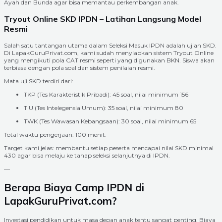
Ayah dan Bunda agar bisa memantau perkembangan anak.
Tryout Online SKD IPDN – Latihan Langsung Model
Resmi
Salah satu tantangan utama dalam Seleksi Masuk IPDN adalah ujian SKD.
Di LapakGuruPrivat.com, kami sudah menyiapkan sistem Tryout Online
yang mengikuti pola CAT resmi seperti yang digunakan BKN. Siswa akan
terbiasa dengan pola soal dan sistem penilaian resmi.
Mata uji SKD terdiri dari:
TKP (Tes Karakteristik Pribadi): 45 soal, nilai minimum 156
TIU (Tes Intelegensia Umum): 35 soal, nilai minimum 80
TWK (Tes Wawasan Kebangsaan): 30 soal, nilai minimum 65
Total waktu pengerjaan: 100 menit.
Target kami jelas: membantu setiap peserta mencapai nilai SKD minimal
430 agar bisa melaju ke tahap seleksi selanjutnya di IPDN.
—
Berapa Biaya Camp IPDN di
LapakGuruPrivat.com?
Investasi pendidikan untuk masa depan anak tentu sangat penting. Biaya