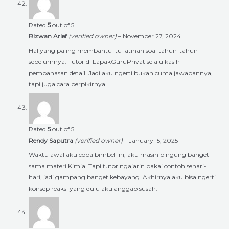
Rated
5
out of 5
Rizwan Arief
(verified owner)
–
November 27, 2024
Hal yang paling membantu itu latihan soal tahun-tahun
sebelumnya. Tutor di LapakGuruPrivat selalu kasih
pembahasan detail. Jadi aku ngerti bukan cuma jawabannya,
tapi juga cara berpikirnya.
Rated
5
out of 5
Rendy Saputra
(verified owner)
–
January 15, 2025
Waktu awal aku coba bimbel ini, aku masih bingung banget
sama materi Kimia. Tapi tutor ngajarin pakai contoh sehari-
hari, jadi gampang banget kebayang. Akhirnya aku bisa ngerti
konsep reaksi yang dulu aku anggap susah.