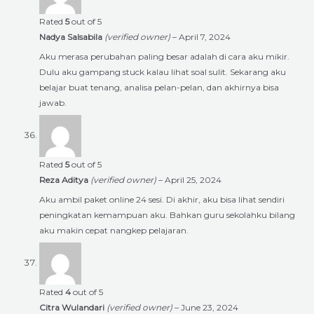
Rated
5
out of 5
Nadya Salsabila
(verified owner)
–
April 7, 2024
Aku merasa perubahan paling besar adalah di cara aku mikir.
Dulu aku gampang stuck kalau lihat soal sulit. Sekarang aku
belajar buat tenang, analisa pelan-pelan, dan akhirnya bisa
jawab.
Rated
5
out of 5
Reza Aditya
(verified owner)
–
April 25, 2024
Aku ambil paket online 24 sesi. Di akhir, aku bisa lihat sendiri
peningkatan kemampuan aku. Bahkan guru sekolahku bilang
aku makin cepat nangkep pelajaran.
Rated
4
out of 5
Citra Wulandari
(verified owner)
–
June 23, 2024