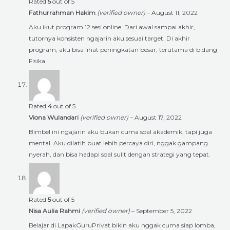
Rated
5
out of 5
Fathurrahman Hakim
(verified owner)
–
August 11, 2022
Aku ikut program 12 sesi online. Dari awal sampai akhir,
tutornya konsisten ngajarin aku sesuai target. Di akhir
program, aku bisa lihat peningkatan besar, terutama di bidang
Fisika.
Rated
4
out of 5
Viona Wulandari
(verified owner)
–
August 17, 2022
Bimbel ini ngajarin aku bukan cuma soal akademik, tapi juga
mental. Aku dilatih buat lebih percaya diri, nggak gampang
nyerah, dan bisa hadapi soal sulit dengan strategi yang tepat.
Rated
5
out of 5
Nisa Aulia Rahmi
(verified owner)
–
September 5, 2022
Belajar di LapakGuruPrivat bikin aku nggak cuma siap lomba,