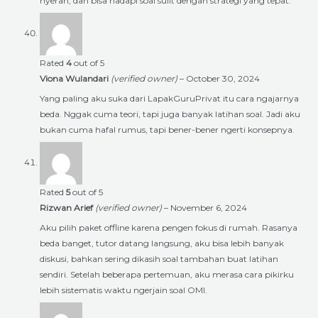
nyerah, dan bisa hadapi soal sulit dengan strategi yang tepat.
Rated
4
out of 5
Viona Wulandari
(verified owner)
–
October 30, 2024
Yang paling aku suka dari LapakGuruPrivat itu cara ngajarnya
beda. Nggak cuma teori, tapi juga banyak latihan soal. Jadi aku
bukan cuma hafal rumus, tapi bener-bener ngerti konsepnya.
Rated
5
out of 5
Rizwan Arief
(verified owner)
–
November 6, 2024
Aku pilih paket offline karena pengen fokus di rumah. Rasanya
beda banget, tutor datang langsung, aku bisa lebih banyak
diskusi, bahkan sering dikasih soal tambahan buat latihan
sendiri. Setelah beberapa pertemuan, aku merasa cara pikirku
lebih sistematis waktu ngerjain soal OMI.