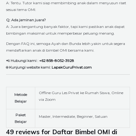
A: Tentu. Tutor kami siap membimbing anak dalam menyusun riset
sesuai tema OMI.
Q: Ada jaminan juara?
A: Juara bergantung banyak faktor, tapi kami pastikan anak dapat
bimbingan maksimal untuk memperbesar peluang menang.
Dengan FAQ ini, semoga Ayah dan Bunda lebih yakin untuk segera
mendaftarkan anak di bimbel OMI bersama kami.
📲
Hubungi kami :
+62 858-8052-3928
🌐
Kunjungi website kami:
LapakGuruPrivat.com
Offline Guru Les Privat ke Rumah Siswa, Online
Metode
via Zoom
Belajar
Paket
Master, Intermediate, Beginner, Satuan
Belajar
49 reviews for
Daftar Bimbel OMI di