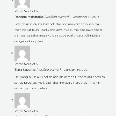
Rated
5
out of 5
Rangga Mahardika
(verified owner)
–
December 17, 2020
Setelah ikut 24 sesi bimbel, aku merasa kemampuan aku
meningkat jauh. Dari yang awalnya cuma bisa jawab soal
gampang, sekarang aku bisa coba soal tingkat olimpiade
dengan lebih yakin.
Rated
5
out of 5
Tiara Kusuma
(verified owner)
–
January 14, 2021
Hal yang bikin aku betah adalah karena tutor selalu apresiasi
setiap progress kecil. Jadi aku merasa dihargai dan makin
semangat buat belajar.
Rated
5
out of 5