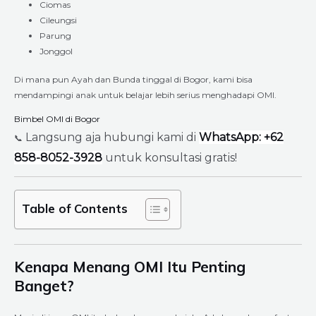
Ciomas
Cileungsi
Parung
Jonggol
Di mana pun Ayah dan Bunda tinggal di Bogor, kami bisa
mendampingi anak untuk belajar lebih serius menghadapi OMI.
Bimbel OMI di Bogor
Langsung aja hubungi kami di
WhatsApp: +62
📞
858-8052-3928
untuk konsultasi gratis!
Table of Contents
Kenapa Menang OMI Itu Penting
Banget?