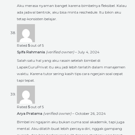
Aku merasa nyaman banget karena bimbelnya fleksibel. Kalau
ada jadwal bentrok, aku bisa minta reschedule. Itu bikin aku
tetap konsisten belajar.
Rated
5
out of 5
Syifa Rahmania
(verified owner)
–
July 4, 2024
Salah satu hal yang aku rasain setelah bimbel di
LapakGuruPrivat itu aku jadi lebih terlatih dalam manajemen
waktu. Karena tutor sering kasih tips cara ngerjain soal cepat
tapi tepat.
Rated
5
out of 5
Arya Pratama
(verified owner)
–
October 26, 2024
Bimbel ini ngajarin aku bukan cuma soal akademik, tapi juga
mental. Aku dilatih buat lebih percaya diri, nggak gampang