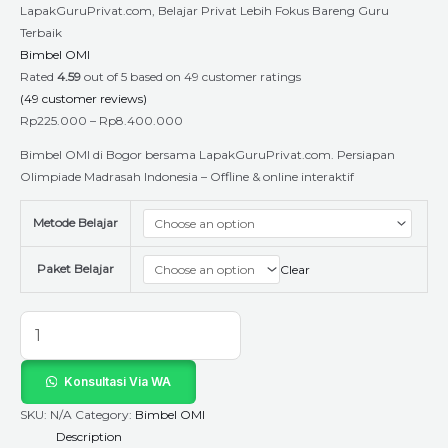
LapakGuruPrivat.com, Belajar Privat Lebih Fokus Bareng Guru
Terbaik
Bimbel OMI
Rated
4.59
out of 5 based on
49
customer ratings
(
49
customer reviews)
Rp
225.000
–
Rp
8.400.000
Bimbel OMI di Bogor bersama LapakGuruPrivat.com. Persiapan
Olimpiade Madrasah Indonesia – Offline & online interaktif
Metode Belajar
Paket Belajar
Clear
Konsultasi Via WA
SKU:
N/A
Category:
Bimbel OMI
Description