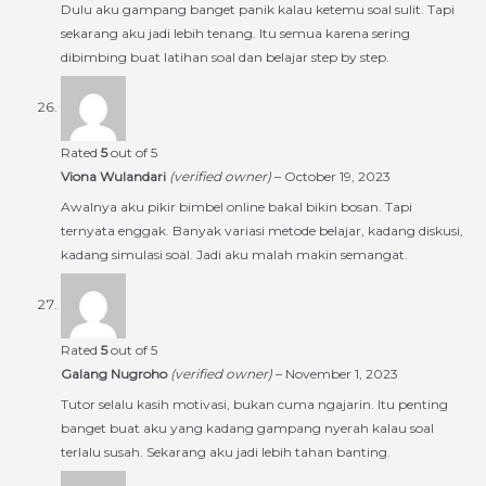
Dulu aku gampang banget panik kalau ketemu soal sulit. Tapi
sekarang aku jadi lebih tenang. Itu semua karena sering
dibimbing buat latihan soal dan belajar step by step.
Rated
5
out of 5
Viona Wulandari
(verified owner)
–
October 19, 2023
Awalnya aku pikir bimbel online bakal bikin bosan. Tapi
ternyata enggak. Banyak variasi metode belajar, kadang diskusi,
kadang simulasi soal. Jadi aku malah makin semangat.
Rated
5
out of 5
Galang Nugroho
(verified owner)
–
November 1, 2023
Tutor selalu kasih motivasi, bukan cuma ngajarin. Itu penting
banget buat aku yang kadang gampang nyerah kalau soal
terlalu susah. Sekarang aku jadi lebih tahan banting.