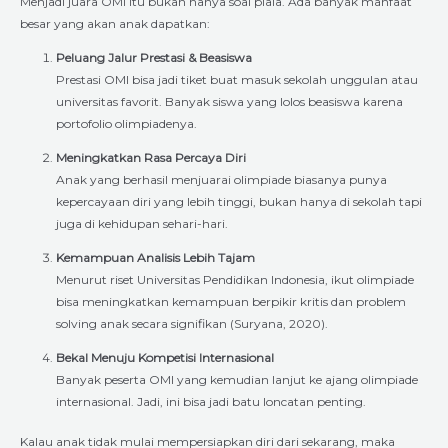
Menjadi juara OMI itu bukan hanya soal piala. Ada banyak manfaat
besar yang akan anak dapatkan:
Peluang Jalur Prestasi & Beasiswa
Prestasi OMI bisa jadi tiket buat masuk sekolah unggulan atau
universitas favorit. Banyak siswa yang lolos beasiswa karena
portofolio olimpiadenya.
Meningkatkan Rasa Percaya Diri
Anak yang berhasil menjuarai olimpiade biasanya punya
kepercayaan diri yang lebih tinggi, bukan hanya di sekolah tapi
juga di kehidupan sehari-hari.
Kemampuan Analisis Lebih Tajam
Menurut riset Universitas Pendidikan Indonesia, ikut olimpiade
bisa meningkatkan kemampuan berpikir kritis dan problem
solving anak secara signifikan (Suryana, 2020).
Bekal Menuju Kompetisi Internasional
Banyak peserta OMI yang kemudian lanjut ke ajang olimpiade
internasional. Jadi, ini bisa jadi batu loncatan penting.
Kalau anak tidak mulai mempersiapkan diri dari sekarang, maka