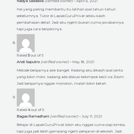
Nadya Salsabila
(verified owner)
–
April 6, 2021
Hal yang paling membantu itu latihan soal tahun-tahun
sebelumnya. Tutor di LapakGuruPrivat selalu kasih
pembahasan detail. Jadi aku ngerti bukan cuma jawabannya,
tapi juga cara berpikirnya.
Rated
5
out of 5
Andi Saputro
(verified owner)
–
May 18, 2021
Metode belajarnya asik banget. Kadang aku dikasih soal cerita
yang bikin mikir, kadang ada diskusi kelompok kecil via Zoom.
Jadi belajarnya nggak monoton, malah bikin betah.
Rated
4
out of 5
Bagas Ramadhani
(verified owner)
–
July 11, 2021
Belajar di LapakGuruPrivat bikin aku nggak cuma siap lomba,
tapi juga jadi lebih gampang ngerti pelajaran di sekolah. Jadi