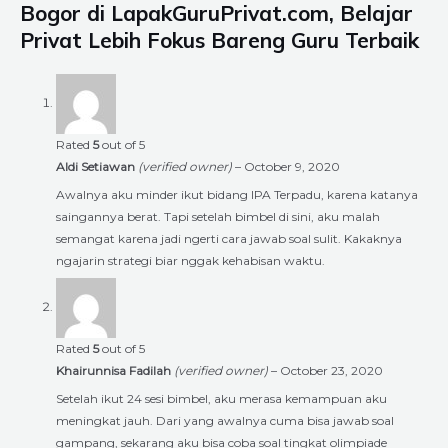
Bogor di LapakGuruPrivat.com, Belajar
Privat Lebih Fokus Bareng Guru Terbaik
Rated
5
out of 5
Aldi Setiawan
(verified owner)
–
October 9, 2020
Awalnya aku minder ikut bidang IPA Terpadu, karena katanya
saingannya berat. Tapi setelah bimbel di sini, aku malah
semangat karena jadi ngerti cara jawab soal sulit. Kakaknya
ngajarin strategi biar nggak kehabisan waktu.
Rated
5
out of 5
Khairunnisa Fadilah
(verified owner)
–
October 23, 2020
Setelah ikut 24 sesi bimbel, aku merasa kemampuan aku
meningkat jauh. Dari yang awalnya cuma bisa jawab soal
gampang, sekarang aku bisa coba soal tingkat olimpiade