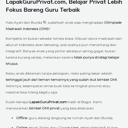
LapakGuruPrivat.com, Belajar Privat Lebih
Fokus Bareng Guru Terbaik
Halo Ayah dan Bunda 👋, sudahkah anak siap menghadapi
Olimpiade
Madrasah Indonesia (OMI)
?
Kompetisi ini bukan sekadar lomba biasa. Ribuan siswa madrasah dari
seluruh Indonesia akan bersaing, soal-soalnya pun menantang dan
integratif. Banyak anak yang pintar sekalipun sering gagal, bukan
karena kurang cerdas, melainkan karena
tidak punya strategi belajar
khusus
.
Kalau anak dibiarkan tanpa persiapan, risiko paling besar adalah
tertinggal jauh dari teman-temannya yang sudah ikut bimbel OMI
.
Akhirnya, kesempatan emas buat lolos ke tingkat provinsi atau
nasional bisa hilang begitu saja.
Itulah kenapa
LapakGuruPrivat.com
hadir di Bogor. Kami
menawarkan
bimbel OMI privat
yang bisa dilakukan:
Offline
: guru datang langsung ke rumah Ayah dan Bunda.
Online
: lewat Zoom atau Google Meet, tetap interaktif, bukan