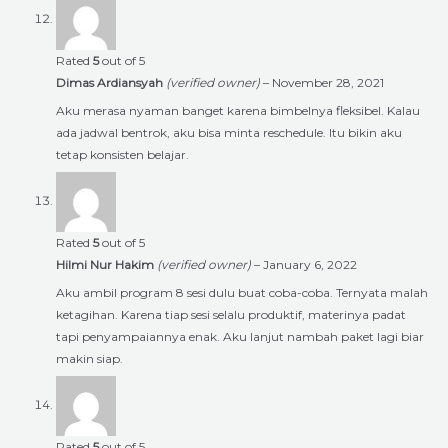
Rated
5
out of 5
Dimas Ardiansyah
(verified owner)
–
November 28, 2021
Aku merasa nyaman banget karena bimbelnya fleksibel. Kalau
ada jadwal bentrok, aku bisa minta reschedule. Itu bikin aku
tetap konsisten belajar.
Rated
5
out of 5
Hilmi Nur Hakim
(verified owner)
–
January 6, 2022
Aku ambil program 8 sesi dulu buat coba-coba. Ternyata malah
ketagihan. Karena tiap sesi selalu produktif, materinya padat
tapi penyampaiannya enak. Aku lanjut nambah paket lagi biar
makin siap.
Rated
5
out of 5