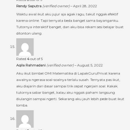
Rendy Saputra
(verified owner)
–
April 28, 2022
Waktu awal ikut aku jujur aja agak ragu, takut nggak efektif
karena online. Tapi ternyata beda banget sama bayanganku.
Tutornya interaktif banget, dan aku bisa rekam sesi belajar buat
ditonton ulang.
Rated
4
out of 5
Aqila Rahmadani
(verified owner)
–
August 5, 2022
Aku ikut bimbel OMI Matematika di LapakGuruPrivat karena
awalnya ngerasa soal-soalnya terlalu susah. Ternyata pas ikut,
aku diajarin dari dasar sampai trik cepat ngerjain soal. Kakak
tutornya sabar banget, kalau aku nggak paham langsung
diulangin sampai ngerti. Sekarang aku jauh lebih pede buat ikut
lomba.