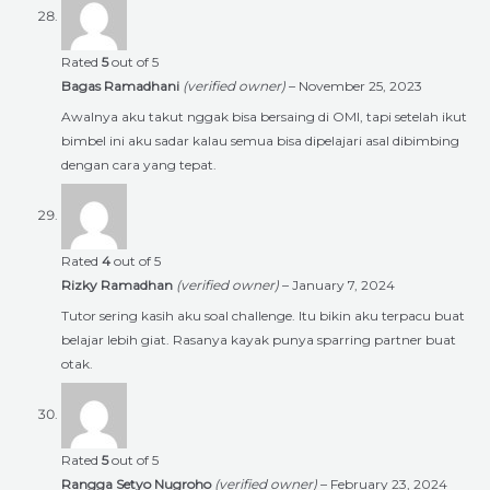
Rated
5
out of 5
Bagas Ramadhani
(verified owner)
–
November 25, 2023
Awalnya aku takut nggak bisa bersaing di OMI, tapi setelah ikut
bimbel ini aku sadar kalau semua bisa dipelajari asal dibimbing
dengan cara yang tepat.
Rated
4
out of 5
Rizky Ramadhan
(verified owner)
–
January 7, 2024
Tutor sering kasih aku soal challenge. Itu bikin aku terpacu buat
belajar lebih giat. Rasanya kayak punya sparring partner buat
otak.
Rated
5
out of 5
Rangga Setyo Nugroho
(verified owner)
–
February 23, 2024