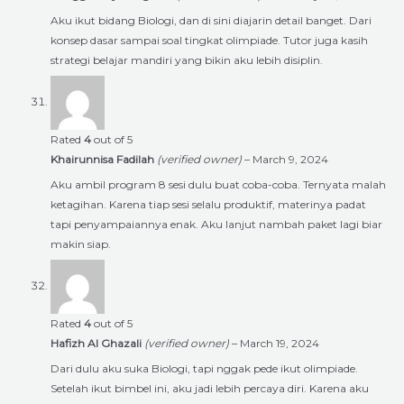
Aku ikut bidang Biologi, dan di sini diajarin detail banget. Dari
konsep dasar sampai soal tingkat olimpiade. Tutor juga kasih
strategi belajar mandiri yang bikin aku lebih disiplin.
Rated
4
out of 5
Khairunnisa Fadilah
(verified owner)
–
March 9, 2024
Aku ambil program 8 sesi dulu buat coba-coba. Ternyata malah
ketagihan. Karena tiap sesi selalu produktif, materinya padat
tapi penyampaiannya enak. Aku lanjut nambah paket lagi biar
makin siap.
Rated
4
out of 5
Hafizh Al Ghazali
(verified owner)
–
March 19, 2024
Dari dulu aku suka Biologi, tapi nggak pede ikut olimpiade.
Setelah ikut bimbel ini, aku jadi lebih percaya diri. Karena aku