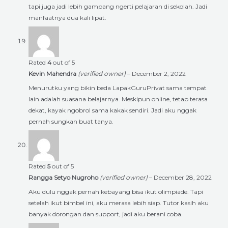
tapi juga jadi lebih gampang ngerti pelajaran di sekolah. Jadi
manfaatnya dua kali lipat.
Rated
4
out of 5
Kevin Mahendra
(verified owner)
–
December 2, 2022
Menurutku yang bikin beda LapakGuruPrivat sama tempat
lain adalah suasana belajarnya. Meskipun online, tetap terasa
dekat, kayak ngobrol sama kakak sendiri. Jadi aku nggak
pernah sungkan buat tanya.
Rated
5
out of 5
Rangga Setyo Nugroho
(verified owner)
–
December 28, 2022
Aku dulu nggak pernah kebayang bisa ikut olimpiade. Tapi
setelah ikut bimbel ini, aku merasa lebih siap. Tutor kasih aku
banyak dorongan dan support, jadi aku berani coba.