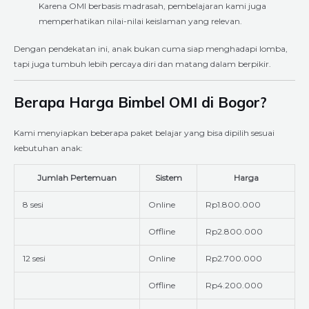
Karena OMI berbasis madrasah, pembelajaran kami juga
memperhatikan nilai-nilai keislaman yang relevan.
Dengan pendekatan ini, anak bukan cuma siap menghadapi lomba,
tapi juga tumbuh lebih percaya diri dan matang dalam berpikir.
Berapa Harga Bimbel OMI di Bogor?
Kami menyiapkan beberapa paket belajar yang bisa dipilih sesuai
kebutuhan anak:
Jumlah Pertemuan
Sistem
Harga
8 sesi
Online
Rp1.800.000
Offline
Rp2.800.000
12 sesi
Online
Rp2.700.000
Offline
Rp4.200.000