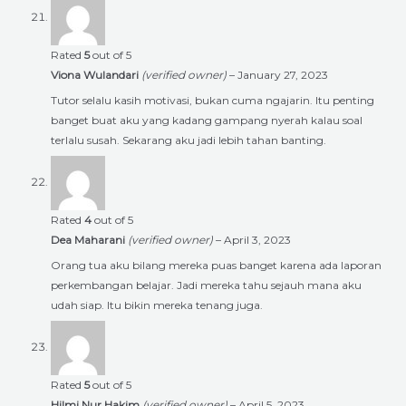
Rated
5
out of 5
Viona Wulandari
(verified owner)
–
January 27, 2023
Tutor selalu kasih motivasi, bukan cuma ngajarin. Itu penting
banget buat aku yang kadang gampang nyerah kalau soal
terlalu susah. Sekarang aku jadi lebih tahan banting.
Rated
4
out of 5
Dea Maharani
(verified owner)
–
April 3, 2023
Orang tua aku bilang mereka puas banget karena ada laporan
perkembangan belajar. Jadi mereka tahu sejauh mana aku
udah siap. Itu bikin mereka tenang juga.
Rated
5
out of 5
Hilmi Nur Hakim
(verified owner)
–
April 5, 2023