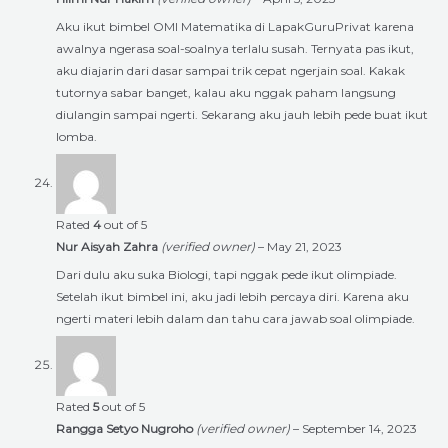
Aku ikut bimbel OMI Matematika di LapakGuruPrivat karena
awalnya ngerasa soal-soalnya terlalu susah. Ternyata pas ikut,
aku diajarin dari dasar sampai trik cepat ngerjain soal. Kakak
tutornya sabar banget, kalau aku nggak paham langsung
diulangin sampai ngerti. Sekarang aku jauh lebih pede buat ikut
lomba.
Rated
4
out of 5
Nur Aisyah Zahra
(verified owner)
–
May 21, 2023
Dari dulu aku suka Biologi, tapi nggak pede ikut olimpiade.
Setelah ikut bimbel ini, aku jadi lebih percaya diri. Karena aku
ngerti materi lebih dalam dan tahu cara jawab soal olimpiade.
Rated
5
out of 5
Rangga Setyo Nugroho
(verified owner)
–
September 14, 2023