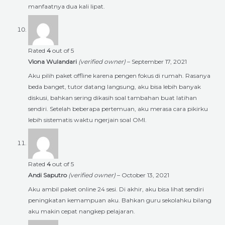
manfaatnya dua kali lipat.
Rated
4
out of 5
Viona Wulandari
(verified owner)
–
September 17, 2021
Aku pilih paket offline karena pengen fokus di rumah. Rasanya
beda banget, tutor datang langsung, aku bisa lebih banyak
diskusi, bahkan sering dikasih soal tambahan buat latihan
sendiri. Setelah beberapa pertemuan, aku merasa cara pikirku
lebih sistematis waktu ngerjain soal OMI.
Rated
4
out of 5
Andi Saputro
(verified owner)
–
October 13, 2021
Aku ambil paket online 24 sesi. Di akhir, aku bisa lihat sendiri
peningkatan kemampuan aku. Bahkan guru sekolahku bilang
aku makin cepat nangkep pelajaran.