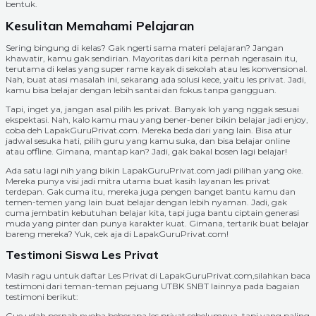
bentuk.
Kesulitan Memahami Pelajaran
Sering bingung di kelas? Gak ngerti sama materi pelajaran? Jangan
khawatir, kamu gak sendirian. Mayoritas dari kita pernah ngerasain itu,
terutama di kelas yang super rame kayak di sekolah atau les konvensional.
Nah, buat atasi masalah ini, sekarang ada solusi kece, yaitu les privat. Jadi,
kamu bisa belajar dengan lebih santai dan fokus tanpa gangguan.
Tapi, inget ya, jangan asal pilih les privat. Banyak loh yang nggak sesuai
ekspektasi. Nah, kalo kamu mau yang bener-bener bikin belajar jadi enjoy,
coba deh LapakGuruPrivat.com. Mereka beda dari yang lain. Bisa atur
jadwal sesuka hati, pilih guru yang kamu suka, dan bisa belajar online
atau offline. Gimana, mantap kan? Jadi, gak bakal bosen lagi belajar!
Ada satu lagi nih yang bikin LapakGuruPrivat.com jadi pilihan yang oke.
Mereka punya visi jadi mitra utama buat kasih layanan les privat
terdepan. Gak cuma itu, mereka juga pengen banget bantu kamu dan
temen-temen yang lain buat belajar dengan lebih nyaman. Jadi, gak
cuma jembatin kebutuhan belajar kita, tapi juga bantu ciptain generasi
muda yang pinter dan punya karakter kuat. Gimana, tertarik buat belajar
bareng mereka? Yuk, cek aja di LapakGuruPrivat.com!
Testimoni Siswa Les Privat
Masih ragu untuk daftar Les Privat di LapakGuruPrivat.com,silahkan baca
testimoni dari teman-teman pejuang UTBK SNBT lainnya pada bagaian
testimoni berikut:
Gue udah pernah nyoba beberapa les privat sebelumnya, tapi yang paling