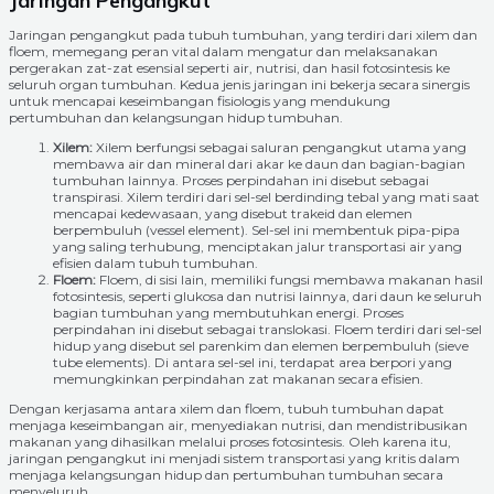
Jaringan Pengangkut
Jaringan pengangkut pada tubuh tumbuhan, yang terdiri dari xilem dan
floem, memegang peran vital dalam mengatur dan melaksanakan
pergerakan zat-zat esensial seperti air, nutrisi, dan hasil fotosintesis ke
seluruh organ tumbuhan. Kedua jenis jaringan ini bekerja secara sinergis
untuk mencapai keseimbangan fisiologis yang mendukung
pertumbuhan dan kelangsungan hidup tumbuhan.
Xilem:
Xilem berfungsi sebagai saluran pengangkut utama yang
membawa air dan mineral dari akar ke daun dan bagian-bagian
tumbuhan lainnya. Proses perpindahan ini disebut sebagai
transpirasi. Xilem terdiri dari sel-sel berdinding tebal yang mati saat
mencapai kedewasaan, yang disebut trakeid dan elemen
berpembuluh (vessel element). Sel-sel ini membentuk pipa-pipa
yang saling terhubung, menciptakan jalur transportasi air yang
efisien dalam tubuh tumbuhan.
Floem:
Floem, di sisi lain, memiliki fungsi membawa makanan hasil
fotosintesis, seperti glukosa dan nutrisi lainnya, dari daun ke seluruh
bagian tumbuhan yang membutuhkan energi. Proses
perpindahan ini disebut sebagai translokasi. Floem terdiri dari sel-sel
hidup yang disebut sel parenkim dan elemen berpembuluh (sieve
tube elements). Di antara sel-sel ini, terdapat area berpori yang
memungkinkan perpindahan zat makanan secara efisien.
Dengan kerjasama antara xilem dan floem, tubuh tumbuhan dapat
menjaga keseimbangan air, menyediakan nutrisi, dan mendistribusikan
makanan yang dihasilkan melalui proses fotosintesis. Oleh karena itu,
jaringan pengangkut ini menjadi sistem transportasi yang kritis dalam
menjaga kelangsungan hidup dan pertumbuhan tumbuhan secara
menyeluruh.