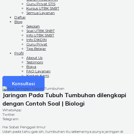
Guru Privat STIS
Kursus UTBK SNBT
Semua Layanan
Daftar
Blog
Sekolah
Soal UTBK SNBT
Info UTBK SNBT
Info DIKDIN
Guru Privat
Tips Belajar
Profil
About Us
Testimoni
Biaya
FAQ Layanan
Kontak Kami
Konsultasi
Jaringan Pada Tubuh Tumbuhan dilengkapi
dengan Contoh Soal | Biologi
WhatsApp
Twitter
Telegram
Hai Sobat Penggali Ilmu!
Udah pada tahu gak sih, tumbuhan itu sebenarnya punya jaringan di