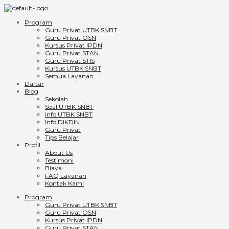
Program
Guru Privat UTBK SNBT
Guru Privat OSN
Kursus Privat IPDN
Guru Privat STAN
Guru Privat STIS
Kursus UTBK SNBT
Semua Layanan
Daftar
Blog
Sekolah
Soal UTBK SNBT
Info UTBK SNBT
Info DIKDIN
Guru Privat
Tips Belajar
Profil
About Us
Testimoni
Biaya
FAQ Layanan
Kontak Kami
Program
Guru Privat UTBK SNBT
Guru Privat OSN
Kursus Privat IPDN
Guru Privat STAN