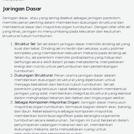
Jaringan Dasar
Jaringan dasar, atau yang sering disebut sebagai jaringan parenkim,
memiliki peran penting dalam memberikan dukungan struktural dan
membentuk dasar dari mayoritas organ tumbuhan. Dengan sifat-sifat sel
yang khas, jaringan ini menyumbang pada kekuatan dan keutuhan
struktural tubuh tumbuhan.
Struktur Sel:
Sel-sel dalam jaringan dasar memiliki dinding sel yang
kuat dan tebal. Dinding sel ini terdiri dari selulosa, suatu polimer
kompleks yang memberikan kekuatan mekanis pada dinding sel.
Selain itu, sel parenkim memiliki protoplasma yang hidup dan
berfungsi secara aktif dalam proses metabolisme, menyediakan
energi dan nutrisi untuk pertumbuhan dan perkembangan
tumbuhan.
Dukungan Struktural:
Peran utama jaringan dasar adalah
memberikan dukungan struktural yang diperlukan untuk
menjaga kestabilan dan bentuk tubuh tumbuhan. Sel-sel
parenkim yang tersusun rapat bekerja sama dalam membentuk
jaringan yang solid, memberikan integritas struktural yang esensial
dalam menghadapi tekanan dan beban dari lingkungan sekitar.
Sebagai Komponen Mayoritas Organ:
Jaringan dasar menyusun
mayoritas organ tumbuhan, termasuk bagian dalam akar, batang,
dan daun. Keberadaannya sebagai komponen mayoritas
memberikan kontribusi signifikan pada kerangka organisme
tumbuhan secara keseluruhan. Jaringan ini turut berperan dalam
penyimpanan cadangan makanan dan air, memberikan
dukungan mekanis, serta menyediakan ruang untuk
pertumbuhan dan perpindahan nutrisi.