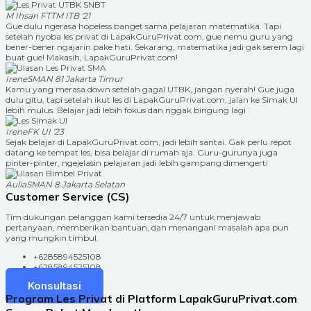
M Ihsan
FTTM ITB '21
Gue dulu ngerasa hopeless banget sama pelajaran matematika. Tapi
setelah nyoba les privat di LapakGuruPrivat.com, gue nemu guru yang
bener-bener ngajarin pake hati. Sekarang, matematika jadi gak serem lagi
buat gue! Makasih, LapakGuruPrivat.com!
Irene
SMAN 81 Jakarta Timur
Kamu yang merasa down setelah gagal UTBK, jangan nyerah! Gue juga
dulu gitu, tapi setelah ikut les di LapakGuruPrivat.com, jalan ke Simak UI
lebih mulus. Belajar jadi lebih fokus dan nggak bingung lagi
Irene
FK UI '23
Sejak belajar di LapakGuruPrivat.com, jadi lebih santai. Gak perlu repot
datang ke tempat les, bisa belajar di rumah aja. Guru-gurunya juga
pinter-pinter, ngejelasin pelajaran jadi lebih gampang dimengerti
Aulia
SMAN 8 Jakarta Selatan
Customer Service (CS)
Tim dukungan pelanggan kami tersedia 24/7 untuk menjawab
pertanyaan, memberikan bantuan, dan menangani masalah apa pun
yang mungkin timbul.
+6285894525108
+6285894525108
Konsultasi
Program Les Privat di Platform LapakGuruPrivat.com