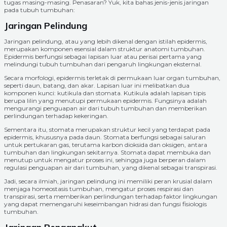
tugas masing-masing. Penasaran? Yuk, kita bahas jenis-jenis jaringan
pada tubuh tumbuhan:
Jaringan Pelindung
Jaringan pelindung, atau yang lebih dikenal dengan istilah epidermis,
merupakan komponen esensial dalam struktur anatomi tumbuhan.
Epidermis berfungsi sebagai lapisan luar atau perisai pertama yang
melindungi tubuh tumbuhan dari pengaruh lingkungan eksternal.
Secara morfologi, epidermis terletak di permukaan luar organ tumbuhan,
seperti daun, batang, dan akar. Lapisan luar ini melibatkan dua
komponen kunci: kutikula dan stomata. Kutikula adalah lapisan tipis
berupa lilin yang menutupi permukaan epidermis. Fungsinya adalah
mengurangi penguapan air dari tubuh tumbuhan dan memberikan
perlindungan terhadap kekeringan.
Sementara itu, stomata merupakan struktur kecil yang terdapat pada
epidermis, khususnya pada daun. Stomata berfungsi sebagai saluran
untuk pertukaran gas, terutama karbon dioksida dan oksigen, antara
tumbuhan dan lingkungan sekitarnya. Stomata dapat membuka dan
menutup untuk mengatur proses ini, sehingga juga berperan dalam
regulasi penguapan air dari tumbuhan, yang dikenal sebagai transpirasi.
Jadi, secara ilmiah, jaringan pelindung ini memiliki peran krusial dalam
menjaga homeostasis tumbuhan, mengatur proses respirasi dan
transpirasi, serta memberikan perlindungan terhadap faktor lingkungan
yang dapat memengaruhi keseimbangan hidrasi dan fungsi fisiologis
tumbuhan.