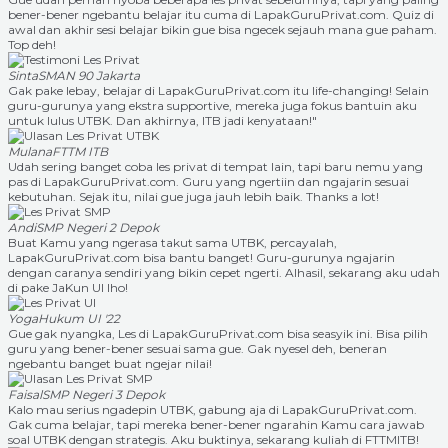
bener-bener ngebantu belajar itu cuma di LapakGuruPrivat.com. Quiz di
awal dan akhir sesi belajar bikin gue bisa ngecek sejauh mana gue paham.
Top deh!
Sinta
SMAN 90 Jakarta
Gak pake lebay, belajar di LapakGuruPrivat.com itu life-changing! Selain
guru-gurunya yang ekstra supportive, mereka juga fokus bantuin aku
untuk lulus UTBK. Dan akhirnya, ITB jadi kenyataan!"
Mulana
FTTM ITB
Udah sering banget coba les privat di tempat lain, tapi baru nemu yang
pas di LapakGuruPrivat.com. Guru yang ngertiin dan ngajarin sesuai
kebutuhan. Sejak itu, nilai gue juga jauh lebih baik. Thanks a lot!
Andi
SMP Negeri 2 Depok
Buat Kamu yang ngerasa takut sama UTBK, percayalah,
LapakGuruPrivat.com bisa bantu banget! Guru-gurunya ngajarin
dengan caranya sendiri yang bikin cepet ngerti. Alhasil, sekarang aku udah
di pake JaKun UI lho!
Yoga
Hukum UI '22
Gue gak nyangka, Les di LapakGuruPrivat.com bisa seasyik ini. Bisa pilih
guru yang bener-bener sesuai sama gue. Gak nyesel deh, beneran
ngebantu banget buat ngejar nilai!
Faisal
SMP Negeri 3 Depok
Kalo mau serius ngadepin UTBK, gabung aja di LapakGuruPrivat.com.
Gak cuma belajar, tapi mereka bener-bener ngarahin Kamu cara jawab
soal UTBK dengan strategis. Aku buktinya, sekarang kuliah di FTTMITB!