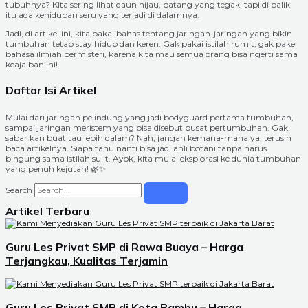
tubuhnya? Kita sering lihat daun hijau, batang yang tegak, tapi di balik
itu ada kehidupan seru yang terjadi di dalamnya.
Jadi, di artikel ini, kita bakal bahas tentang jaringan-jaringan yang bikin
tumbuhan tetap stay hidup dan keren. Gak pakai istilah rumit, gak pake
bahasa ilmiah bermisteri, karena kita mau semua orang bisa ngerti sama
keajaiban ini!
Daftar Isi Artikel
Mulai dari jaringan pelindung yang jadi bodyguard pertama tumbuhan,
sampai jaringan meristem yang bisa disebut pusat pertumbuhan. Gak
sabar kan buat tau lebih dalam? Nah, jangan kemana-mana ya, terusin
baca artikelnya. Siapa tahu nanti bisa jadi ahli botani tanpa harus
bingung sama istilah sulit. Ayok, kita mulai eksplorasi ke dunia tumbuhan
yang penuh kejutan! 🌿✨
Search
Artikel Terbaru
Guru Les Privat SMP di Rawa Buaya – Harga
Terjangkau, Kualitas Terjamin
Guru Les Privat SMP di Kota Bambu – Harga