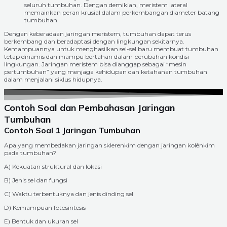
seluruh tumbuhan. Dengan demikian, meristem lateral
memainkan peran krusial dalam perkembangan diameter batang
tumbuhan.
Dengan keberadaan jaringan meristem, tumbuhan dapat terus
berkembang dan beradaptasi dengan lingkungan sekitarnya.
Kemampuannya untuk menghasilkan sel-sel baru membuat tumbuhan
tetap dinamis dan mampu bertahan dalam perubahan kondisi
lingkungan. Jaringan meristem bisa dianggap sebagai “mesin
pertumbuhan” yang menjaga kehidupan dan ketahanan tumbuhan
dalam menjalani siklus hidupnya.
Contoh Soal dan Pembahasan Jaringan
Tumbuhan
Contoh Soal 1 Jaringan Tumbuhan
Apa yang membedakan jaringan sklerenkim dengan jaringan kolênkim
pada tumbuhan?
A) Kekuatan struktural dan lokasi
B) Jenis sel dan fungsi
C) Waktu terbentuknya dan jenis dinding sel
D) Kemampuan fotosintesis
E) Bentuk dan ukuran sel