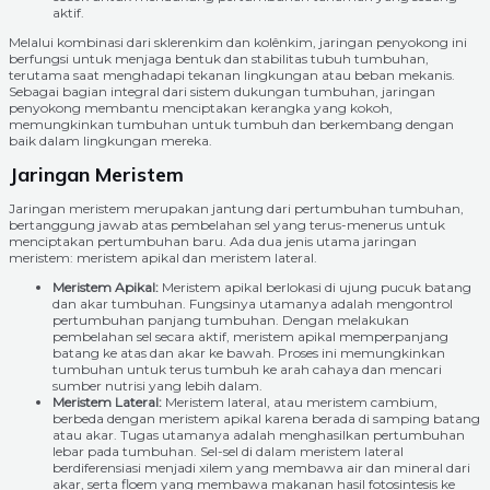
aktif.
Melalui kombinasi dari sklerenkim dan kolênkim, jaringan penyokong ini
berfungsi untuk menjaga bentuk dan stabilitas tubuh tumbuhan,
terutama saat menghadapi tekanan lingkungan atau beban mekanis.
Sebagai bagian integral dari sistem dukungan tumbuhan, jaringan
penyokong membantu menciptakan kerangka yang kokoh,
memungkinkan tumbuhan untuk tumbuh dan berkembang dengan
baik dalam lingkungan mereka.
Jaringan Meristem
Jaringan meristem merupakan jantung dari pertumbuhan tumbuhan,
bertanggung jawab atas pembelahan sel yang terus-menerus untuk
menciptakan pertumbuhan baru. Ada dua jenis utama jaringan
meristem: meristem apikal dan meristem lateral.
Meristem Apikal:
Meristem apikal berlokasi di ujung pucuk batang
dan akar tumbuhan. Fungsinya utamanya adalah mengontrol
pertumbuhan panjang tumbuhan. Dengan melakukan
pembelahan sel secara aktif, meristem apikal memperpanjang
batang ke atas dan akar ke bawah. Proses ini memungkinkan
tumbuhan untuk terus tumbuh ke arah cahaya dan mencari
sumber nutrisi yang lebih dalam.
Meristem Lateral:
Meristem lateral, atau meristem cambium,
berbeda dengan meristem apikal karena berada di samping batang
atau akar. Tugas utamanya adalah menghasilkan pertumbuhan
lebar pada tumbuhan. Sel-sel di dalam meristem lateral
berdiferensiasi menjadi xilem yang membawa air dan mineral dari
akar, serta floem yang membawa makanan hasil fotosintesis ke