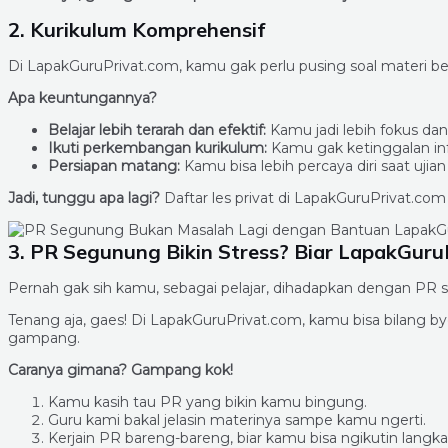
2. Kurikulum Komprehensif
Di LapakGuruPrivat.com, kamu gak perlu pusing soal materi be
Apa keuntungannya?
Belajar lebih terarah dan efektif:
Kamu jadi lebih fokus d
Ikuti perkembangan kurikulum:
Kamu gak ketinggalan inf
Persiapan matang:
Kamu bisa lebih percaya diri saat ujia
Jadi, tunggu apa lagi?
Daftar les privat di LapakGuruPrivat.com
3. PR Segunung Bikin Stress? Biar LapakGuruP
Pernah gak sih kamu, sebagai pelajar, dihadapkan dengan PR 
Tenang aja, gaes! Di LapakGuruPrivat.com, kamu bisa bilang 
gampang.
Caranya gimana? Gampang kok!
Kamu kasih tau PR yang bikin kamu bingung.
Guru kami bakal jelasin materinya sampe kamu ngerti.
Kerjain PR bareng-bareng, biar kamu bisa ngikutin langk