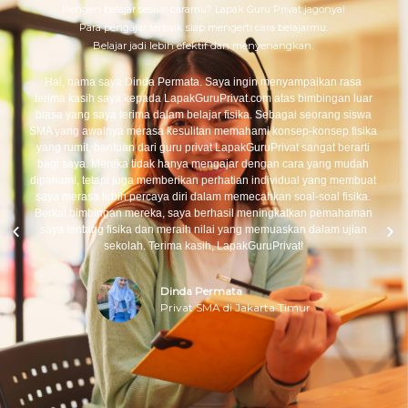
Pengen belajar sesuai caramu? Lapak Guru Privat jagonya!
Para pengajar terbaik siap mengerti cara belajarmu.
Belajar jadi lebih efektif dan menyenangkan.
Hai, nama saya Dinda Permata. Saya ingin menyampaikan rasa
terima kasih saya kepada LapakGuruPrivat.com atas bimbingan luar
biasa yang saya terima dalam belajar fisika. Sebagai seorang siswa
SMA yang awalnya merasa kesulitan memahami konsep-konsep fisika
yang rumit, bantuan dari guru privat LapakGuruPrivat sangat berarti
bagi saya. Mereka tidak hanya mengajar dengan cara yang mudah
dipahami, tetapi juga memberikan perhatian individual yang membuat
saya merasa lebih percaya diri dalam memecahkan soal-soal fisika.
Berkat bimbingan mereka, saya berhasil meningkatkan pemahaman
saya tentang fisika dan meraih nilai yang memuaskan dalam ujian
sekolah. Terima kasih, LapakGuruPrivat!
Dinda Permata
Privat SMA di Jakarta Timur