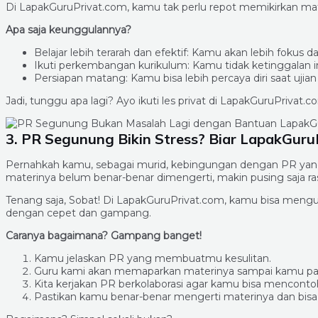
Di LapakGuruPrivat.com, kamu tak perlu repot memikirkan mate
Apa saja keunggulannya?
Belajar lebih terarah dan efektif: Kamu akan lebih fok
Ikuti perkembangan kurikulum: Kamu tidak ketinggalan in
Persiapan matang: Kamu bisa lebih percaya diri saat uji
Jadi, tunggu apa lagi? Ayo ikuti les privat di LapakGuruPrivat.
3. PR Segunung Bikin Stress? Biar LapakGuruP
Pernahkah kamu, sebagai murid, kebingungan dengan PR yang ti
materinya belum benar-benar dimengerti, makin pusing saja ra
Tenang saja, Sobat! Di LapakGuruPrivat.com, kamu bisa mengu
dengan cepet dan gampang.
Caranya bagaimana? Gampang banget!
Kamu jelaskan PR yang membuatmu kesulitan.
Guru kami akan memaparkan materinya sampai kamu p
Kita kerjakan PR berkolaborasi agar kamu bisa menconto
Pastikan kamu benar-benar mengerti materinya dan bisa