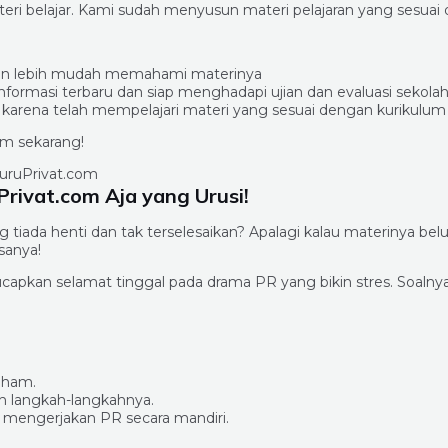
ri belajar. Kami sudah menyusun materi pelajaran yang sesuai 
us dan lebih mudah memahami materinya
formasi terbaru dan siap menghadapi ujian dan evaluasi sekola
an karena telah mempelajari materi yang sesuai dengan kurikulum
com sekarang!
rivat.com Aja yang Urusi!
ada henti dan tak terselesaikan? Apalagi kalau materinya belu
sanya!
capkan selamat tinggal pada drama PR yang bikin stres. Soalny
aham.
h langkah-langkahnya.
 mengerjakan PR secara mandiri.