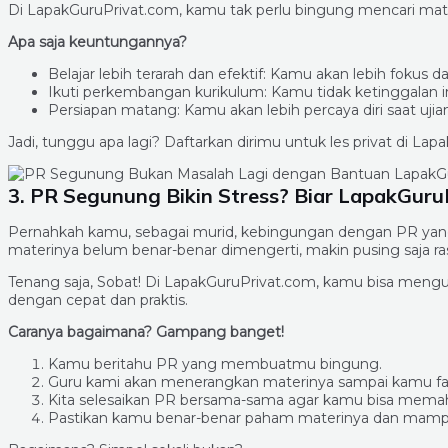
Di LapakGuruPrivat.com, kamu tak perlu bingung mencari mater
Apa saja keuntungannya?
Belajar lebih terarah dan efektif: Kamu akan lebih fok
Ikuti perkembangan kurikulum: Kamu tidak ketinggalan in
Persiapan matang: Kamu akan lebih percaya diri saat uji
Jadi, tunggu apa lagi? Daftarkan dirimu untuk les privat di La
3. PR Segunung Bikin Stress? Biar LapakGuruP
Pernahkah kamu, sebagai murid, kebingungan dengan PR yang ti
materinya belum benar-benar dimengerti, makin pusing saja ra
Tenang saja, Sobat! Di LapakGuruPrivat.com, kamu bisa mengu
dengan cepat dan praktis.
Caranya bagaimana? Gampang banget!
Kamu beritahu PR yang membuatmu bingung.
Guru kami akan menerangkan materinya sampai kamu f
Kita selesaikan PR bersama-sama agar kamu bisa memah
Pastikan kamu benar-benar paham materinya dan mamp