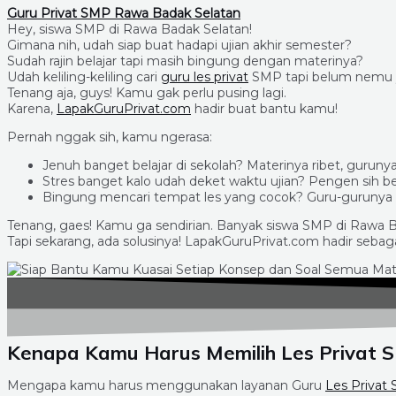
Guru Privat SMP Rawa Badak Selatan
Hey, siswa SMP di Rawa Badak Selatan!
Gimana nih, udah siap buat hadapi ujian akhir semester?
Sudah rajin belajar tapi masih bingung dengan materinya?
Udah keliling-keliling cari
guru les privat
SMP tapi belum nemu y
Tenang aja, guys! Kamu gak perlu pusing lagi.
Karena,
LapakGuruPrivat.com
hadir buat bantu kamu!
Pernah nggak sih, kamu ngerasa:
Jenuh banget belajar di sekolah? Materinya ribet, gurun
Stres banget kalo udah deket waktu ujian? Pengen sih be
Bingung mencari tempat les yang cocok? Guru-gurunya k
Tenang, gaes! Kamu ga sendirian. Banyak siswa SMP di Rawa B
Tapi sekarang, ada solusinya! LapakGuruPrivat.com hadir sebag
Kenapa Kamu Harus Memilih Les Privat 
Mengapa kamu harus menggunakan layanan Guru
Les Privat