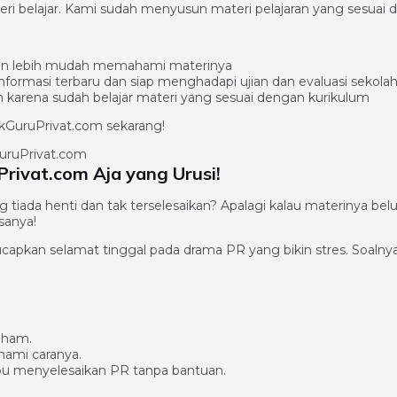
i belajar. Kami sudah menyusun materi pelajaran yang sesuai d
us dan lebih mudah memahami materinya
formasi terbaru dan siap menghadapi ujian dan evaluasi sekola
an karena sudah belajar materi yang sesuai dengan kurikulum
pakGuruPrivat.com sekarang!
rivat.com Aja yang Urusi!
ada henti dan tak terselesaikan? Apalagi kalau materinya belu
sanya!
capkan selamat tinggal pada drama PR yang bikin stres. Soalny
aham.
ami caranya.
u menyelesaikan PR tanpa bantuan.