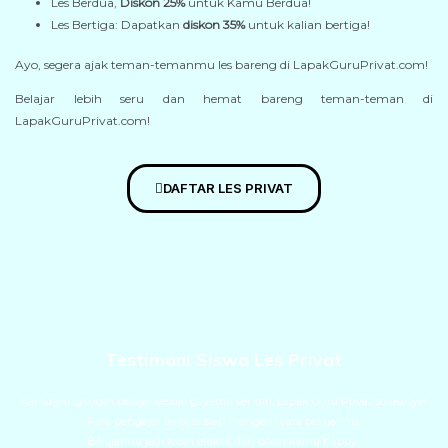
Les Berdua,
Diskon 25%
untuk Kamu Berdua!
Les Bertiga: Dapatkan
diskon 35%
untuk kalian bertiga!
Ayo, segera ajak teman-temanmu les bareng di LapakGuruPrivat.com!
Belajar lebih seru dan hemat bareng teman-teman di
LapakGuruPrivat.com!
DAFTAR LES PRIVAT
Testimoni Siswa Les Privat
Kamu yang ingin belajar sesuai gayamu sendiri, Lapak Guru Privat solusinya!
Para pengajar terbaik siap mengerti cara belajarmu.
Belajarmu jadi lebih efektif dan bikin kamu happy.