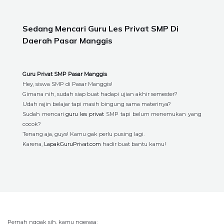
Sedang Mencari Guru Les Privat SMP Di
Daerah Pasar Manggis
Guru Privat SMP Pasar Manggis
Hey, siswa SMP di Pasar Manggis!
Gimana nih, sudah siap buat hadapi ujian akhir semester?
Udah rajin belajar tapi masih bingung sama materinya?
Sudah mencari
guru les privat
SMP tapi belum menemukan yang
cocok?
Tenang aja, guys! Kamu gak perlu pusing lagi.
Karena,
LapakGuruPrivat.com
hadir buat bantu kamu!
Pernah nggak sih, kamu ngerasa: