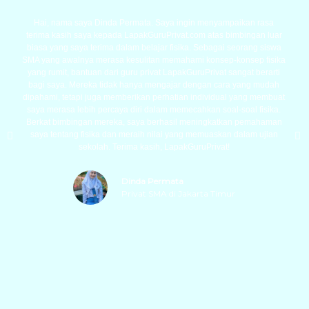
Hai, nama saya Dinda Permata. Saya ingin menyampaikan rasa
terima kasih saya kepada LapakGuruPrivat.com atas bimbingan luar
biasa yang saya terima dalam belajar fisika. Sebagai seorang siswa
SMA yang awalnya merasa kesulitan memahami konsep-konsep fisika
yang rumit, bantuan dari guru privat LapakGuruPrivat sangat berarti
bagi saya. Mereka tidak hanya mengajar dengan cara yang mudah
dipahami, tetapi juga memberikan perhatian individual yang membuat
saya merasa lebih percaya diri dalam memecahkan soal-soal fisika.
Berkat bimbingan mereka, saya berhasil meningkatkan pemahaman
saya tentang fisika dan meraih nilai yang memuaskan dalam ujian
sekolah. Terima kasih, LapakGuruPrivat!
Dinda Permata
Privat SMA di Jakarta Timur