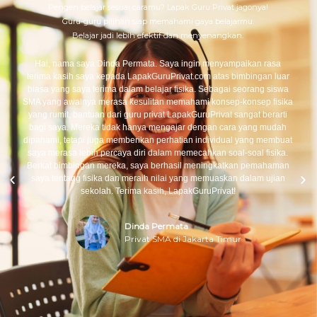
Pengen belajar sesuai caramu? Lapak Guru Privat jagonya!
Guru-guru pilihan siap memahami gaya belajarmu.
Belajar jadi lebih efektif dan menyenangkan.
Hai, nama saya Dinda Permata. Saya ingin menyampaikan rasa
terima kasih saya kepada LapakGuruPrivat.com atas bimbingan luar
biasa yang saya terima dalam belajar fisika. Sebagai seorang siswa
SMA yang awalnya merasa kesulitan memahami konsep-konsep fisika
yang rumit, bantuan dari guru privat LapakGuruPrivat sangat berarti
bagi saya. Mereka tidak hanya mengajar dengan cara yang mudah
dipahami, tetapi juga memberikan perhatian individual yang membuat
saya merasa lebih percaya diri dalam memecahkan soal-soal fisika.
Berkat bimbingan mereka, saya berhasil meningkatkan pemahaman
saya tentang fisika dan meraih nilai yang memuaskan dalam ujian
sekolah. Terima kasih, LapakGuruPrivat!
Dinda Permata
Privat SMA di Jakarta Timur