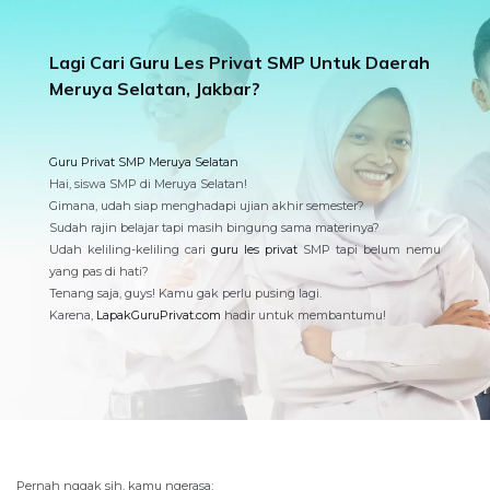
Lagi Cari Guru Les Privat SMP Untuk Daerah
Meruya Selatan, Jakbar?
Guru Privat SMP Meruya Selatan
Hai, siswa SMP di Meruya Selatan!
Gimana, udah siap menghadapi ujian akhir semester?
Sudah rajin belajar tapi masih bingung sama materinya?
Udah keliling-keliling cari
guru les privat
SMP tapi belum nemu
yang pas di hati?
Tenang saja, guys! Kamu gak perlu pusing lagi.
Karena,
LapakGuruPrivat.com
hadir untuk membantumu!
Pernah nggak sih, kamu ngerasa: