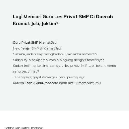
Lagi Mencari Guru Les Privat SMP Di Daerah
Kramat Jati, Jaktim?
Guru Privat SMP Kramat Jati
Hey, Pelajar SMP di Kramat Jati!
Gimana, sudah siap menghadapi ujian akhir semester?
Sudah rajin belajar tapi masih bingung dengan materinya?
Sudah keliling-keliling cari
guru les privat
SMP tapi belum nemu
yang pas di hati?
Tenang saja, guys! Kamu gak perlu pusing lagi.
Karena,
LapakGuruPrivat.com
hadir untuk membantumu!
Seringkah kamu merasa: