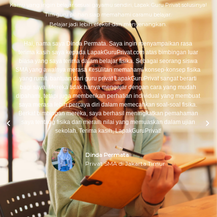
Kamu yang ingin belajar sesuai gayamu sendiri, Lapak Guru Privat solusinya!
Tim guru pilihan siap memahami caramu belajar.
Belajar jadi lebih efektif dan menyenangkan.
Hai, nama saya Dinda Permata. Saya ingin menyampaikan rasa
terima kasih saya kepada LapakGuruPrivat.com atas bimbingan luar
biasa yang saya terima dalam belajar fisika. Sebagai seorang siswa
SMA yang awalnya merasa kesulitan memahami konsep-konsep fisika
yang rumit, bantuan dari guru privat LapakGuruPrivat sangat berarti
bagi saya. Mereka tidak hanya mengajar dengan cara yang mudah
dipahami, tetapi juga memberikan perhatian individual yang membuat
saya merasa lebih percaya diri dalam memecahkan soal-soal fisika.
Berkat bimbingan mereka, saya berhasil meningkatkan pemahaman
saya tentang fisika dan meraih nilai yang memuaskan dalam ujian
sekolah. Terima kasih, LapakGuruPrivat!
Dinda Permata
Privat SMA di Jakarta Timur