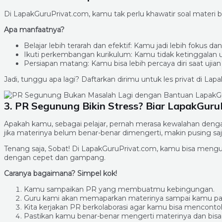
Di LapakGuruPrivat.com, kamu tak perlu khawatir soal materi 
Apa manfaatnya?
Belajar lebih terarah dan efektif: Kamu jadi lebih foku
Ikuti perkembangan kurikulum: Kamu tidak ketinggalan u
Persiapan matang: Kamu bisa lebih percaya diri saat ujia
Jadi, tunggu apa lagi? Daftarkan dirimu untuk les privat di La
3. PR Segunung Bikin Stress? Biar LapakGuruP
Apakah kamu, sebagai pelajar, pernah merasa kewalahan denga
jika materinya belum benar-benar dimengerti, makin pusing saj
Tenang saja, Sobat! Di LapakGuruPrivat.com, kamu bisa mengu
dengan cepet dan gampang.
Caranya bagaimana? Simpel kok!
Kamu sampaikan PR yang membuatmu kebingungan.
Guru kami akan memaparkan materinya sampai kamu p
Kita kerjakan PR berkolaborasi agar kamu bisa menconto
Pastikan kamu benar-benar mengerti materinya dan bisa