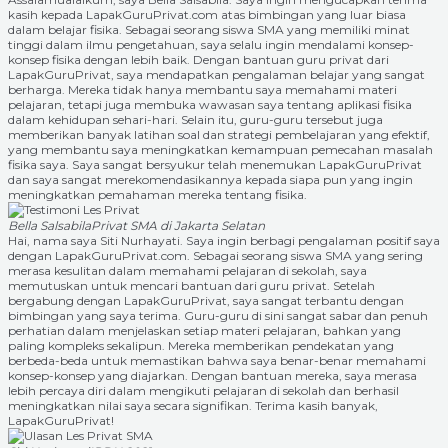
kasih kepada LapakGuruPrivat.com atas bimbingan yang luar biasa
dalam belajar fisika. Sebagai seorang siswa SMA yang memiliki minat
tinggi dalam ilmu pengetahuan, saya selalu ingin mendalami konsep-
konsep fisika dengan lebih baik. Dengan bantuan guru privat dari
LapakGuruPrivat, saya mendapatkan pengalaman belajar yang sangat
berharga. Mereka tidak hanya membantu saya memahami materi
pelajaran, tetapi juga membuka wawasan saya tentang aplikasi fisika
dalam kehidupan sehari-hari. Selain itu, guru-guru tersebut juga
memberikan banyak latihan soal dan strategi pembelajaran yang efektif,
yang membantu saya meningkatkan kemampuan pemecahan masalah
fisika saya. Saya sangat bersyukur telah menemukan LapakGuruPrivat
dan saya sangat merekomendasikannya kepada siapa pun yang ingin
meningkatkan pemahaman mereka tentang fisika.
Bella Salsabila
Privat SMA di Jakarta Selatan
Hai, nama saya Siti Nurhayati. Saya ingin berbagi pengalaman positif saya
dengan LapakGuruPrivat.com. Sebagai seorang siswa SMA yang sering
merasa kesulitan dalam memahami pelajaran di sekolah, saya
memutuskan untuk mencari bantuan dari guru privat. Setelah
bergabung dengan LapakGuruPrivat, saya sangat terbantu dengan
bimbingan yang saya terima. Guru-guru di sini sangat sabar dan penuh
perhatian dalam menjelaskan setiap materi pelajaran, bahkan yang
paling kompleks sekalipun. Mereka memberikan pendekatan yang
berbeda-beda untuk memastikan bahwa saya benar-benar memahami
konsep-konsep yang diajarkan. Dengan bantuan mereka, saya merasa
lebih percaya diri dalam mengikuti pelajaran di sekolah dan berhasil
meningkatkan nilai saya secara signifikan. Terima kasih banyak,
LapakGuruPrivat!