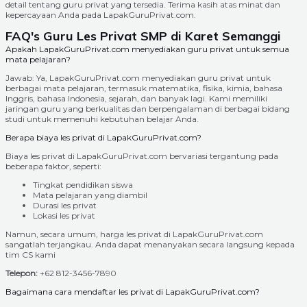
detail tentang guru privat yang tersedia. Terima kasih atas minat dan
kepercayaan Anda pada LapakGuruPrivat.com.
FAQ's Guru Les Privat SMP di Karet Semanggi
Apakah LapakGuruPrivat.com menyediakan guru privat untuk semua
mata pelajaran?
Jawab: Ya, LapakGuruPrivat.com menyediakan guru privat untuk
berbagai mata pelajaran, termasuk matematika, fisika, kimia, bahasa
Inggris, bahasa Indonesia, sejarah, dan banyak lagi. Kami memiliki
jaringan guru yang berkualitas dan berpengalaman di berbagai bidang
studi untuk memenuhi kebutuhan belajar Anda.
Berapa biaya les privat di LapakGuruPrivat.com?
Biaya les privat di LapakGuruPrivat.com bervariasi tergantung pada
beberapa faktor, seperti:
Tingkat pendidikan siswa
Mata pelajaran yang diambil
Durasi les privat
Lokasi les privat
Namun, secara umum, harga les privat di LapakGuruPrivat.com
sangatlah terjangkau. Anda dapat menanyakan secara langsung kepada
tim CS kami
Telepon:
+62 812-3456-7890
Bagaimana cara mendaftar les privat di LapakGuruPrivat.com?