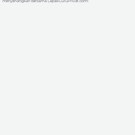
menyenangkan bersama LapakGuruPrivat.com!