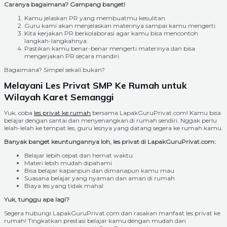
Caranya bagaimana? Gampang banget!
Kamu jelaskan PR yang membuatmu kesulitan.
Guru kami akan menjelaskan materinya sampai kamu mengerti.
Kita kerjakan PR berkolaborasi agar kamu bisa mencontoh
langkah-langkahnya.
Pastikan kamu benar-benar mengerti materinya dan bisa
mengerjakan PR secara mandiri.
Bagaimana? Simpel sekali bukan?
Melayani Les Privat SMP Ke Rumah untuk
Wilayah Karet Semanggi
Yuk, coba
les privat ke rumah
bersama LapakGuruPrivat.com! Kamu bisa
belajar dengan santai dan menyenangkan di rumah sendiri. Nggak perlu
lelah-lelah ke tempat les, guru lesnya yang datang segera ke rumah kamu.
Banyak banget keuntungannya loh, les privat di LapakGuruPrivat.com:
Belajar lebih cepat dan hemat waktu
Materi lebih mudah dipahami
Bisa belajar kapanpun dan dimanapun kamu mau
Suasana belajar yang nyaman dan aman di rumah
Biaya les yang tidak mahal
Yuk, tunggu apa lagi?
Segera hubungi LapakGuruPrivat.com dan rasakan manfaat les privat ke
rumah! Tingkatkan prestasi belajar kamu dengan mudah dan