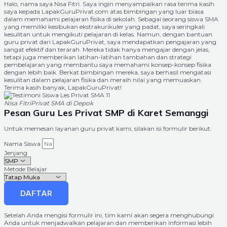
Halo, nama saya Nisa Fitri. Saya ingin menyampaikan rasa terima kasih
saya kepada LapakGuruPrivat.com atas bimbingan yang luar biasa
dalam memahami pelajaran fisika di sekolah. Sebagai seorang siswa SMA
yang memiliki kesibukan ekstrakurikuler yang padat, saya seringkali
kesulitan untuk mengikuti pelajaran di kelas. Namun, dengan bantuan
guru privat dari LapakGuruPrivat, saya mendapatkan pengajaran yang
sangat efektif dan terarah. Mereka tidak hanya mengajar dengan jelas,
tetapi juga memberikan latihan-latihan tambahan dan strategi
pembelajaran yang membantu saya memahami konsep-konsep fisika
dengan lebih baik. Berkat bimbingan mereka, saya berhasil mengatasi
kesulitan dalam pelajaran fisika dan meraih nilai yang memuaskan.
Terima kasih banyak, LapakGuruPrivat!
Nisa Fitri
Privat SMA di Depok
Pesan Guru Les Privat SMP di Karet Semanggi
Untuk memesan layanan guru privat kami, silakan isi formulir berikut:
Nama Siswa
Jenjang
Metode Belajar
DAFTAR
Setelah Anda mengisi formulir ini, tim kami akan segera menghubungi
Anda untuk menjadwalkan pelajaran dan memberikan informasi lebih