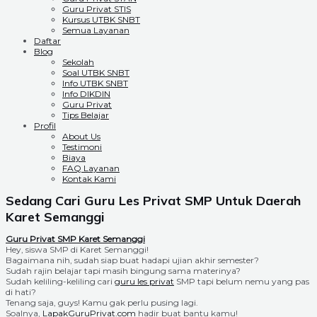
Guru Privat STIS
Kursus UTBK SNBT
Semua Layanan
Daftar
Blog
Sekolah
Soal UTBK SNBT
Info UTBK SNBT
Info DIKDIN
Guru Privat
Tips Belajar
Profil
About Us
Testimoni
Biaya
FAQ Layanan
Kontak Kami
Sedang Cari Guru Les Privat SMP Untuk Daerah
Karet Semanggi
Guru Privat SMP Karet Semanggi
Hey, siswa SMP di Karet Semanggi!
Bagaimana nih, sudah siap buat hadapi ujian akhir semester?
Sudah rajin belajar tapi masih bingung sama materinya?
Sudah keliling-keliling cari
guru les privat
SMP tapi belum nemu yang pas
di hati?
Tenang saja, guys! Kamu gak perlu pusing lagi.
Soalnya,
LapakGuruPrivat.com
hadir buat bantu kamu!