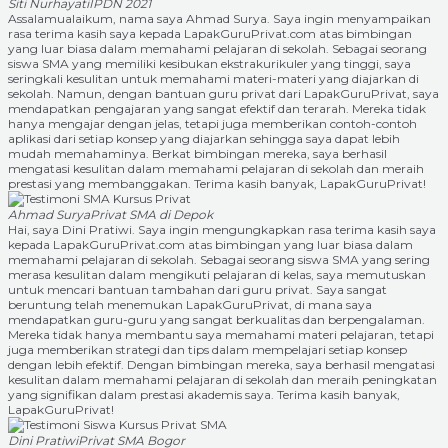
Siti Nurhayati
IPDN 2021
Assalamualaikum, nama saya Ahmad Surya. Saya ingin menyampaikan
rasa terima kasih saya kepada LapakGuruPrivat.com atas bimbingan
yang luar biasa dalam memahami pelajaran di sekolah. Sebagai seorang
siswa SMA yang memiliki kesibukan ekstrakurikuler yang tinggi, saya
seringkali kesulitan untuk memahami materi-materi yang diajarkan di
sekolah. Namun, dengan bantuan guru privat dari LapakGuruPrivat, saya
mendapatkan pengajaran yang sangat efektif dan terarah. Mereka tidak
hanya mengajar dengan jelas, tetapi juga memberikan contoh-contoh
aplikasi dari setiap konsep yang diajarkan sehingga saya dapat lebih
mudah memahaminya. Berkat bimbingan mereka, saya berhasil
mengatasi kesulitan dalam memahami pelajaran di sekolah dan meraih
prestasi yang membanggakan. Terima kasih banyak, LapakGuruPrivat!
Ahmad Surya
Privat SMA di Depok
Hai, saya Dini Pratiwi. Saya ingin mengungkapkan rasa terima kasih saya
kepada LapakGuruPrivat.com atas bimbingan yang luar biasa dalam
memahami pelajaran di sekolah. Sebagai seorang siswa SMA yang sering
merasa kesulitan dalam mengikuti pelajaran di kelas, saya memutuskan
untuk mencari bantuan tambahan dari guru privat. Saya sangat
beruntung telah menemukan LapakGuruPrivat, di mana saya
mendapatkan guru-guru yang sangat berkualitas dan berpengalaman.
Mereka tidak hanya membantu saya memahami materi pelajaran, tetapi
juga memberikan strategi dan tips dalam mempelajari setiap konsep
dengan lebih efektif. Dengan bimbingan mereka, saya berhasil mengatasi
kesulitan dalam memahami pelajaran di sekolah dan meraih peningkatan
yang signifikan dalam prestasi akademis saya. Terima kasih banyak,
LapakGuruPrivat!
Dini Pratiwi
Privat SMA Bogor