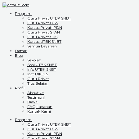
Program
Guru Privat UTBK SNBT
Guru Privat OSN
Kursus Privat IPDN
Guru Privat STAN
Guru Privat STIS
Kursus UTBK SNBT
Semua Layanan
Daftar
Blog
Sekolah
Soal UTBK SNBT
Info UTBK SNBT
Info DIKDIN
Guru Privat
Tips Belajar
Profil
About Us
Testimoni
Biaya
FAQ Layanan
Kontak Kami
Program
Guru Privat UTBK SNBT
Guru Privat OSN
Kursus Privat IPDN
Guru Privat STAN