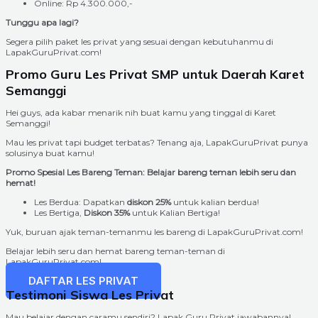
Online: Rp 4.300.000,-
Tunggu apa lagi?
Segera pilih paket les privat yang sesuai dengan kebutuhanmu di
LapakGuruPrivat.com!
Promo Guru Les Privat SMP untuk Daerah Karet
Semanggi
Hei guys, ada kabar menarik nih buat kamu yang tinggal di Karet
Semanggi!
Mau les privat tapi budget terbatas? Tenang aja, LapakGuruPrivat punya
solusinya buat kamu!
Promo Spesial Les Bareng Teman: Belajar bareng teman lebih seru dan
hemat!
Les Berdua: Dapatkan
diskon 25%
untuk kalian berdua!
Les Bertiga,
Diskon 35%
untuk Kalian Bertiga!
Yuk, buruan ajak teman-temanmu les bareng di LapakGuruPrivat.com!
Belajar lebih seru dan hemat bareng teman-teman di
LapakGuruPrivat.com!
DAFTAR LES PRIVAT
Testimoni Siswa Les Privat
Mau belajar dengan caramu sendiri? Lapak Guru Privat jawabannya!