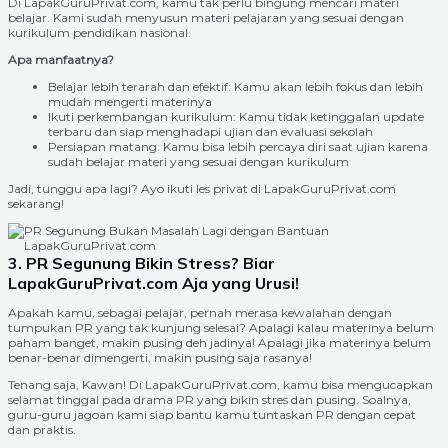
Di LapakGuruPrivat.com, kamu tak perlu bingung mencari materi
belajar. Kami sudah menyusun materi pelajaran yang sesuai dengan
kurikulum pendidikan nasional.
Apa manfaatnya?
Belajar lebih terarah dan efektif: Kamu akan lebih fokus dan lebih
mudah mengerti materinya
Ikuti perkembangan kurikulum: Kamu tidak ketinggalan update
terbaru dan siap menghadapi ujian dan evaluasi sekolah
Persiapan matang: Kamu bisa lebih percaya diri saat ujian karena
sudah belajar materi yang sesuai dengan kurikulum
Jadi, tunggu apa lagi? Ayo ikuti les privat di LapakGuruPrivat.com
sekarang!
3. PR Segunung Bikin Stress? Biar
LapakGuruPrivat.com Aja yang Urusi!
Apakah kamu, sebagai pelajar, pernah merasa kewalahan dengan
tumpukan PR yang tak kunjung selesai? Apalagi kalau materinya belum
paham banget, makin pusing deh jadinya! Apalagi jika materinya belum
benar-benar dimengerti, makin pusing saja rasanya!
Tenang saja, Kawan! Di LapakGuruPrivat.com, kamu bisa mengucapkan
selamat tinggal pada drama PR yang bikin stres dan pusing. Soalnya,
guru-guru jagoan kami siap bantu kamu tuntaskan PR dengan cepat
dan praktis.