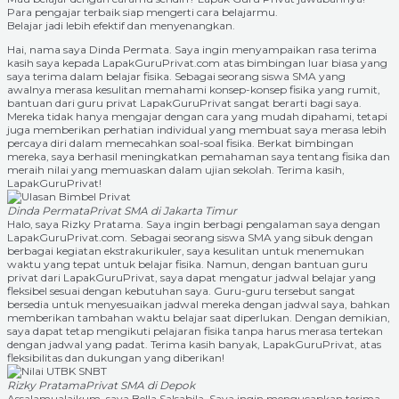
Para pengajar terbaik siap mengerti cara belajarmu.
Belajar jadi lebih efektif dan menyenangkan.
Hai, nama saya Dinda Permata. Saya ingin menyampaikan rasa terima
kasih saya kepada LapakGuruPrivat.com atas bimbingan luar biasa yang
saya terima dalam belajar fisika. Sebagai seorang siswa SMA yang
awalnya merasa kesulitan memahami konsep-konsep fisika yang rumit,
bantuan dari guru privat LapakGuruPrivat sangat berarti bagi saya.
Mereka tidak hanya mengajar dengan cara yang mudah dipahami, tetapi
juga memberikan perhatian individual yang membuat saya merasa lebih
percaya diri dalam memecahkan soal-soal fisika. Berkat bimbingan
mereka, saya berhasil meningkatkan pemahaman saya tentang fisika dan
meraih nilai yang memuaskan dalam ujian sekolah. Terima kasih,
LapakGuruPrivat!
Dinda Permata
Privat SMA di Jakarta Timur
Halo, saya Rizky Pratama. Saya ingin berbagi pengalaman saya dengan
LapakGuruPrivat.com. Sebagai seorang siswa SMA yang sibuk dengan
berbagai kegiatan ekstrakurikuler, saya kesulitan untuk menemukan
waktu yang tepat untuk belajar fisika. Namun, dengan bantuan guru
privat dari LapakGuruPrivat, saya dapat mengatur jadwal belajar yang
fleksibel sesuai dengan kebutuhan saya. Guru-guru tersebut sangat
bersedia untuk menyesuaikan jadwal mereka dengan jadwal saya, bahkan
memberikan tambahan waktu belajar saat diperlukan. Dengan demikian,
saya dapat tetap mengikuti pelajaran fisika tanpa harus merasa tertekan
dengan jadwal yang padat. Terima kasih banyak, LapakGuruPrivat, atas
fleksibilitas dan dukungan yang diberikan!
Rizky Pratama
Privat SMA di Depok
Assalamualaikum, saya Bella Salsabila. Saya ingin mengucapkan terima