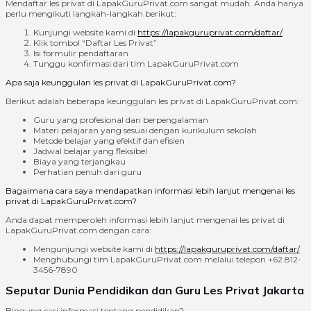
Mendaftar les privat di LapakGuruPrivat.com sangat mudah. Anda hanya
perlu mengikuti langkah-langkah berikut:
Kunjungi website kami di
https://lapakguruprivat.com/daftar/
Klik tombol “Daftar Les Privat”
Isi formulir pendaftaran
Tunggu konfirmasi dari tim LapakGuruPrivat.com
Apa saja keunggulan les privat di LapakGuruPrivat.com?
Berikut adalah beberapa keunggulan les privat di LapakGuruPrivat.com:
Guru yang profesional dan berpengalaman
Materi pelajaran yang sesuai dengan kurikulum sekolah
Metode belajar yang efektif dan efisien
Jadwal belajar yang fleksibel
Biaya yang terjangkau
Perhatian penuh dari guru
Bagaimana cara saya mendapatkan informasi lebih lanjut mengenai les
privat di LapakGuruPrivat.com?
Anda dapat memperoleh informasi lebih lanjut mengenai les privat di
LapakGuruPrivat.com dengan cara:
Mengunjungi website kami di
https://lapakguruprivat.com/daftar/
Menghubungi tim LapakGuruPrivat.com melalui telepon +62 812-
3456-7890
Seputar Dunia Pendidikan dan Guru Les Privat Jakarta
Bingung cari informasi tentang pendidikan?