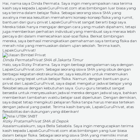
Hai, nama saya Dinda Permata. Saya ingin menyampaikan rasa terima
kasih saya kepada LapakGuruPrivat.com atas bimbingan luar biasa yang
saya terima dalam belajar fisika. Sebagai seorang siswa SMA yang
awalnya merasa kesulitan memahami konsep-konsep fisika yang rumit,
bantuan dari guru privat LapakGuruPrivat sangat berarti bagi saya.
Mereka tidak hanya mengajar dengan cara yang mudah dipahami, tetapi
juga memberikan perhatian individual yang membuat saya merasa lebih
percaya diri dalam memecahkan soal-soal fisika. Berkat bimbingan
mereka, saya berhasil meningkatkan pemahaman saya tentang fisika dan
meraih nilai yang memuaskan dalam ujian sekolah. Terima kasih,
LapakGuruPrivat!
Dinda Permata
Privat SMA di Jakarta Timur
Halo, saya Rizky Pratama. Saya ingin berbagi pengalaman saya dengan
LapakGuruPrivat.com. Sebagai seorang siswa SMA yang sibuk dengan
berbagai kegiatan ekstrakurikuler, saya kesulitan untuk menemukan
waktu yang tepat untuk belajar fisika. Namun, dengan bantuan guru
privat dari LapakGuruPrivat, saya dapat mengatur jadwal belajar yang
fleksibel sesuai dengan kebutuhan saya. Guru-guru tersebut sangat
bersedia untuk menyesuaikan jadwal mereka dengan jadwal saya, bahkan
memberikan tambahan waktu belajar saat diperlukan. Dengan demikian,
saya dapat tetap mengikuti pelajaran fisika tanpa harus merasa tertekan
dengan jadwal yang padat. Terima kasih banyak, LapakGuruPrivat, atas
fleksibilitas dan dukungan yang diberikan!
Rizky Pratama
Privat SMA di Depok
Assalamualaikum, saya Bella Salsabila. Saya ingin mengucapkan terima
kasih kepada LapakGuruPrivat.com atas bimbingan yang luar biasa
dalam belajar fisika. Sebagai seorang siswa SMA yang memiliki minat
tinggi dalam ilmu pengetahuan, saya selalu ingin mendalami konsep-