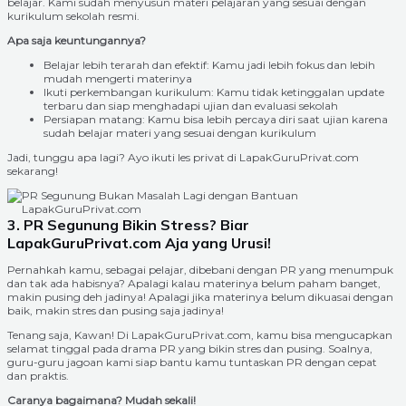
belajar. Kami sudah menyusun materi pelajaran yang sesuai dengan
kurikulum sekolah resmi.
Apa saja keuntungannya?
Belajar lebih terarah dan efektif: Kamu jadi lebih fokus dan lebih
mudah mengerti materinya
Ikuti perkembangan kurikulum: Kamu tidak ketinggalan update
terbaru dan siap menghadapi ujian dan evaluasi sekolah
Persiapan matang: Kamu bisa lebih percaya diri saat ujian karena
sudah belajar materi yang sesuai dengan kurikulum
Jadi, tunggu apa lagi? Ayo ikuti les privat di LapakGuruPrivat.com
sekarang!
3. PR Segunung Bikin Stress? Biar
LapakGuruPrivat.com Aja yang Urusi!
Pernahkah kamu, sebagai pelajar, dibebani dengan PR yang menumpuk
dan tak ada habisnya? Apalagi kalau materinya belum paham banget,
makin pusing deh jadinya! Apalagi jika materinya belum dikuasai dengan
baik, makin stres dan pusing saja jadinya!
Tenang saja, Kawan! Di LapakGuruPrivat.com, kamu bisa mengucapkan
selamat tinggal pada drama PR yang bikin stres dan pusing. Soalnya,
guru-guru jagoan kami siap bantu kamu tuntaskan PR dengan cepat
dan praktis.
Caranya bagaimana? Mudah sekali!