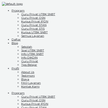
Program
Guru Privat UTBK SNBT
Guru Privat OSN
Kursus Privat IPDN
Guru Privat STAN
Guru Privat STIS
Kursus UTBK SNBT
Semua Layanan
Daftar
Blog
Sekolah
Soal UTBK SNBT
Info UTBK SNBT
Info DIKDIN
Guru Privat
Tips Belajar
Profil
About Us
Testimoni
Biaya
FAQ Layanan
Kontak Kami
Program
Guru Privat UTBK SNBT
Guru Privat OSN
Kursus Privat IPDN
Guru Privat STAN