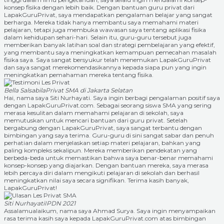
konsep fisika dengan lebih baik. Dengan bantuan guru privat dari
LapakGuruPrivat, saya mendapatkan pengalaman belajar yang sangat
berharga. Mereka tidak hanya membantu saya memahami materi
pelajaran, tetapi juga membuka wawasan saya tentang aplikasi fisika
dalam kehidupan sehari-hari. Selain itu, guru-guru tersebut juga
memberikan banyak latihan soal dan strategi pembelajaran yang efektif,
yang membantu saya meningkatkan kemampuan pemecahan masalah
fisika saya. Saya sangat bersyukur telah menemukan LapakGuruPrivat
dan saya sangat merekomendasikannya kepada siapa pun yang ingin
meningkatkan pemahaman mereka tentang fisika.
Bella Salsabila
Privat SMA di Jakarta Selatan
Hai, nama saya Siti Nurhayati. Saya ingin berbagi pengalaman positif saya
dengan LapakGuruPrivat.com. Sebagai seorang siswa SMA yang sering
merasa kesulitan dalam memahami pelajaran di sekolah, saya
memutuskan untuk mencari bantuan dari guru privat. Setelah
bergabung dengan LapakGuruPrivat, saya sangat terbantu dengan
bimbingan yang saya terima. Guru-guru di sini sangat sabar dan penuh
perhatian dalam menjelaskan setiap materi pelajaran, bahkan yang
paling kompleks sekalipun. Mereka memberikan pendekatan yang
berbeda-beda untuk memastikan bahwa saya benar-benar memahami
konsep-konsep yang diajarkan. Dengan bantuan mereka, saya merasa
lebih percaya diri dalam mengikuti pelajaran di sekolah dan berhasil
meningkatkan nilai saya secara signifikan. Terima kasih banyak,
LapakGuruPrivat!
Siti Nurhayati
IPDN 2021
Assalamualaikum, nama saya Ahmad Surya. Saya ingin menyampaikan
rasa terima kasih saya kepada LapakGuruPrivat.com atas bimbingan