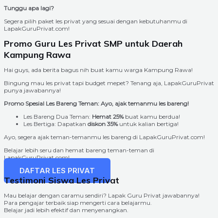
Tunggu apa lagi?
Segera pilih paket les privat yang sesuai dengan kebutuhanmu di
LapakGuruPrivat.com!
Promo Guru Les Privat SMP untuk Daerah
Kampung Rawa
Hai guys, ada berita bagus nih buat kamu warga Kampung Rawa!
Bingung mau les privat tapi budget mepet? Tenang aja, LapakGuruPrivat
punya jawabannya!
Promo Spesial Les Bareng Teman: Ayo, ajak temanmu les bareng!
Les Bareng Dua Teman:
Hemat 25%
buat kamu berdua!
Les Bertiga: Dapatkan
diskon 35%
untuk kalian bertiga!
Ayo, segera ajak teman-temanmu les bareng di LapakGuruPrivat.com!
Belajar lebih seru dan hemat bareng teman-teman di
LapakGuruPrivat.com!
DAFTAR LES PRIVAT
Testimoni Siswa Les Privat
Mau belajar dengan caramu sendiri? Lapak Guru Privat jawabannya!
Para pengajar terbaik siap mengerti cara belajarmu.
Belajar jadi lebih efektif dan menyenangkan.