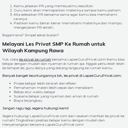
Kamu jelaskan PR yang membuatmu kesulitan.
Guru kami akan memaparkan materinya sampai kamu paham.
Kita selesaikan PR bersama-sama agar kamu bisa memahami
caranya.
Pastikan kamu benar-benar memahami materinya dan mampu
mengerjakan PR sendiri.
Bagaimana? Simpel sekali bukan?
Melayani Les Privat SMP Ke Rumah untuk
Wilayah Kampung Rawa
Yuk, coba
les privat ke rumah
bersama LapakGuruPrivat.com! Kamu bisa
belajar dengan mudah dan nyaman di rumah aja. Nggak perlu lelah-lelah
ke tempat les, guru lesnya yang datang langsung ke rumah kamu.
Banyak banget keuntungannya loh, les privat di LapakGuruPrivat.com:
Proses belajar lebih terarah dan efisien
Pemahaman materi lebih cepat dan mendalam
Bebas atur waktu belajar
Suasana belajar yang nyaman dan aman di rumah
Biaya terjangkau
Jangan ragu lagi, segera hubungi kami!
Segera hubungi LapakGuruPrivat.com dan rasakan manfaat les privat ke
rumah! Tingkatkan prestasi belajar kamu dengan mudah dan
menyenangkan bersama LapakGuruPrivat.com!