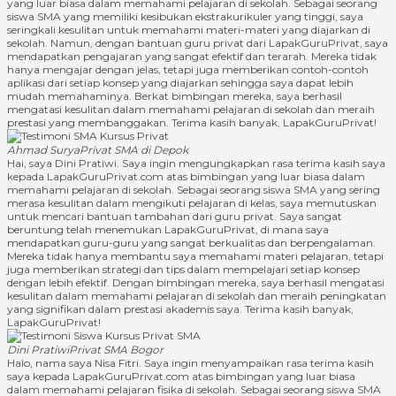
yang luar biasa dalam memahami pelajaran di sekolah. Sebagai seorang
siswa SMA yang memiliki kesibukan ekstrakurikuler yang tinggi, saya
seringkali kesulitan untuk memahami materi-materi yang diajarkan di
sekolah. Namun, dengan bantuan guru privat dari LapakGuruPrivat, saya
mendapatkan pengajaran yang sangat efektif dan terarah. Mereka tidak
hanya mengajar dengan jelas, tetapi juga memberikan contoh-contoh
aplikasi dari setiap konsep yang diajarkan sehingga saya dapat lebih
mudah memahaminya. Berkat bimbingan mereka, saya berhasil
mengatasi kesulitan dalam memahami pelajaran di sekolah dan meraih
prestasi yang membanggakan. Terima kasih banyak, LapakGuruPrivat!
Ahmad Surya
Privat SMA di Depok
Hai, saya Dini Pratiwi. Saya ingin mengungkapkan rasa terima kasih saya
kepada LapakGuruPrivat.com atas bimbingan yang luar biasa dalam
memahami pelajaran di sekolah. Sebagai seorang siswa SMA yang sering
merasa kesulitan dalam mengikuti pelajaran di kelas, saya memutuskan
untuk mencari bantuan tambahan dari guru privat. Saya sangat
beruntung telah menemukan LapakGuruPrivat, di mana saya
mendapatkan guru-guru yang sangat berkualitas dan berpengalaman.
Mereka tidak hanya membantu saya memahami materi pelajaran, tetapi
juga memberikan strategi dan tips dalam mempelajari setiap konsep
dengan lebih efektif. Dengan bimbingan mereka, saya berhasil mengatasi
kesulitan dalam memahami pelajaran di sekolah dan meraih peningkatan
yang signifikan dalam prestasi akademis saya. Terima kasih banyak,
LapakGuruPrivat!
Dini Pratiwi
Privat SMA Bogor
Halo, nama saya Nisa Fitri. Saya ingin menyampaikan rasa terima kasih
saya kepada LapakGuruPrivat.com atas bimbingan yang luar biasa
dalam memahami pelajaran fisika di sekolah. Sebagai seorang siswa SMA