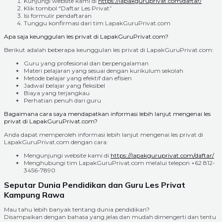
Kunjungi website kami di
https://lapakguruprivat.com/daftar/
Klik tombol “Daftar Les Privat”
Isi formulir pendaftaran
Tunggu konfirmasi dari tim LapakGuruPrivat.com
Apa saja keunggulan les privat di LapakGuruPrivat.com?
Berikut adalah beberapa keunggulan les privat di LapakGuruPrivat.com:
Guru yang profesional dan berpengalaman
Materi pelajaran yang sesuai dengan kurikulum sekolah
Metode belajar yang efektif dan efisien
Jadwal belajar yang fleksibel
Biaya yang terjangkau
Perhatian penuh dari guru
Bagaimana cara saya mendapatkan informasi lebih lanjut mengenai les
privat di LapakGuruPrivat.com?
Anda dapat memperoleh informasi lebih lanjut mengenai les privat di
LapakGuruPrivat.com dengan cara:
Mengunjungi website kami di
https://lapakguruprivat.com/daftar/
Menghubungi tim LapakGuruPrivat.com melalui telepon +62 812-
3456-7890
Seputar Dunia Pendidikan dan Guru Les Privat
Kampung Rawa
Mau tahu lebih banyak tentang dunia pendidikan?
Disampaikan dengan bahasa yang jelas dan mudah dimengerti dan tentu