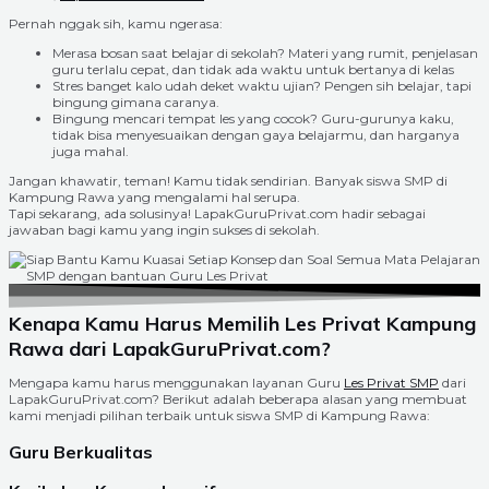
Pernah nggak sih, kamu ngerasa:
Merasa bosan saat belajar di sekolah? Materi yang rumit, penjelasan
guru terlalu cepat, dan tidak ada waktu untuk bertanya di kelas
Stres banget kalo udah deket waktu ujian? Pengen sih belajar, tapi
bingung gimana caranya.
Bingung mencari tempat les yang cocok? Guru-gurunya kaku,
tidak bisa menyesuaikan dengan gaya belajarmu, dan harganya
juga mahal.
Jangan khawatir, teman! Kamu tidak sendirian. Banyak siswa SMP di
Kampung Rawa yang mengalami hal serupa.
Tapi sekarang, ada solusinya! LapakGuruPrivat.com hadir sebagai
jawaban bagi kamu yang ingin sukses di sekolah.
Kenapa Kamu Harus Memilih Les Privat Kampung
Rawa dari LapakGuruPrivat.com?
Mengapa kamu harus menggunakan layanan Guru
Les Privat SMP
dari
LapakGuruPrivat.com? Berikut adalah beberapa alasan yang membuat
kami menjadi pilihan terbaik untuk siswa SMP di Kampung Rawa:
Guru Berkualitas