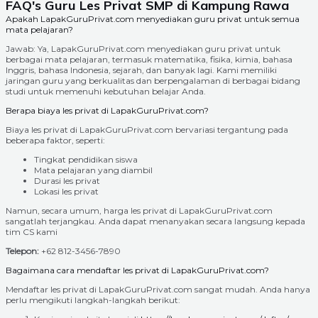
FAQ's Guru Les Privat SMP di Kampung Rawa
Apakah LapakGuruPrivat.com menyediakan guru privat untuk semua
mata pelajaran?
Jawab: Ya, LapakGuruPrivat.com menyediakan guru privat untuk
berbagai mata pelajaran, termasuk matematika, fisika, kimia, bahasa
Inggris, bahasa Indonesia, sejarah, dan banyak lagi. Kami memiliki
jaringan guru yang berkualitas dan berpengalaman di berbagai bidang
studi untuk memenuhi kebutuhan belajar Anda.
Berapa biaya les privat di LapakGuruPrivat.com?
Biaya les privat di LapakGuruPrivat.com bervariasi tergantung pada
beberapa faktor, seperti:
Tingkat pendidikan siswa
Mata pelajaran yang diambil
Durasi les privat
Lokasi les privat
Namun, secara umum, harga les privat di LapakGuruPrivat.com
sangatlah terjangkau. Anda dapat menanyakan secara langsung kepada
tim CS kami
Telepon:
+62 812-3456-7890
Bagaimana cara mendaftar les privat di LapakGuruPrivat.com?
Mendaftar les privat di LapakGuruPrivat.com sangat mudah. Anda hanya
perlu mengikuti langkah-langkah berikut: