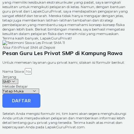
yang memiliki kesibukan ekstrakurikuler yang padat, saya seringkali
kesulitan untuk mengikuti pelajaran di kelas. Namun, dengan bantuan
guru privat dari LapakGuruPrivat, saya mendapatkan pengajaran yang
sangat efektif dan terarah. Mereka tidak hanya mengajar dengan jelas,
tetapi juga memberikan latihan-latihan tambahan dan strategi
pembelajaran yang membantu saya memahami konsep-konsep fisika
dengan lebih baik. Berkat bimbingan mereka, saya berhasil mengatasi
kesulitan dalam pelajaran fisika dan meraih nilai yang memuaskan.
Terima kasih banyak, LapakGuruPrivat!
Nisa Fitri
Privat SMA di Depok
Pesan Guru Les Privat SMP di Kampung Rawa
Untuk memesan layanan guru privat kami, silakan isi formulir berikut:
Nama Siswa
Jenjang
Metode Belajar
DAFTAR
Setelah Anda mengisi formulir ini, tim kami akan segera menghubungi
Anda untuk menjadwalkan pelajaran dan memberikan informasi lebih
detail tentang guru privat yang tersedia. Terima kasih atas minat dan
kepercayaan Anda pada LapakGuruPrivat.com.