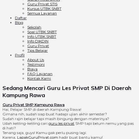
Guru Privat STIS
Kursus UTBK SNBT
Semua Layanan
Daftar
Blog
Sekolah
Soal UTBK SNBT
Info UTBK SNBT
Info DIKDIN
Guru Privat
Tips Belajar
Profil
About Us
Testimoni
Biaya
FAQ Layanan
Kontak Kami
Sedang Mencari Guru Les Privat SMP Di Daerah
Kampung Rawa
Guru Privat SMP Kampung Rawa
Hai, Pelajar SMP di daerah Kampung Rawa!
Gimana nih, sudah siap buat hadapi ujian akhir semester?
Sudah rajin belajar tapi masih bingung dengan materinya?
Udah keliling-keliling cari
guru les privat
SMP tapi belum nemu yang pas
di hati?
Tenang saja, guys! Kamu gak perlu pusing lagi.
Karena,
LapakGuruPrivat.com
hadir buat bantu kamu!