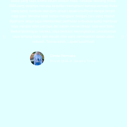
biasa yang saya terima dalam belajar fisika. Sebagai seorang siswa
SMA yang awalnya merasa kesulitan memahami konsep-konsep fisika
yang rumit, bantuan dari guru privat LapakGuruPrivat sangat berarti
bagi saya. Mereka tidak hanya mengajar dengan cara yang mudah
dipahami, tetapi juga memberikan perhatian individual yang membuat
saya merasa lebih percaya diri dalam memecahkan soal-soal fisika.
Berkat bimbingan mereka, saya berhasil meningkatkan pemahaman
saya tentang fisika dan meraih nilai yang memuaskan dalam ujian
sekolah. Terima kasih, LapakGuruPrivat!
Dinda Permata
Privat SMA di Jakarta Timur