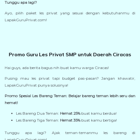
Tunggu apa lagi?
Ayo, pilih paket les privat yang sesuai dengan kebutuhanmu di
LapakGuruPrivat.com!
Promo Guru Les Privat SMP untuk Daerah Ciracas
Hai guys, ada berita bagus nih buat kamu warga Ciracas!
Pusing mau les privat tapi budget pas-pasan? Jangan khawatir,
LapakGuruPrivat punya solusinya!
Promo Spesial Les Bareng Teman: Belajar bareng teman lebih seru dan
hemat!
Les Bareng Dua Teman:
Hemat 25%
buat kamu berdua!
Les Bareng Tiga Teman:
Hemat 35%
buat kamu bertiga!
Tunggu apa lagi? Ajak teman-temanmu les bareng di
LapakGuruPrivat.com!