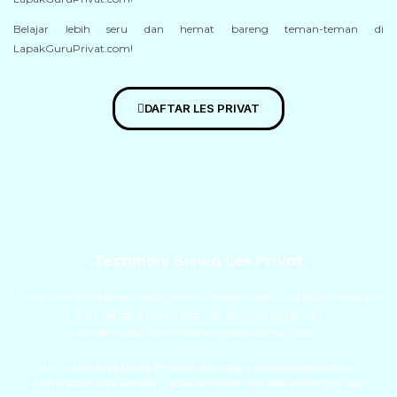
Belajar lebih seru dan hemat bareng teman-teman di
LapakGuruPrivat.com!
DAFTAR LES PRIVAT
Testimoni Siswa Les Privat
Kamu yang ingin belajar sesuai gayamu sendiri, Lapak Guru Privat solusinya!
Para pengajar terbaik siap mengerti cara belajarmu.
Belajarmu jadi lebih efektif dan bikin kamu happy.
Hai, nama saya Dinda Permata. Saya ingin menyampaikan rasa
terima kasih saya kepada LapakGuruPrivat.com atas bimbingan luar