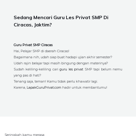
Sedang Mencari Guru Les Privat SMP Di
Ciracas, Jaktim?
Guru Privat SMP Ciracas
Hai, Pelajar SMP di daerah Ciracas!
Bagaimana nih, udah siap buat hadapi ujian akhir semester?
Udah rajin belajar tapi masih bingung dengan materinya?
Sudah keliling-keliling cari
guru les privat
SMP tapi belum nemu
yang pas di hati?
Tenang saja, teman! Kamu tidak perlu khawatir lagi.
Karena,
LapakGuruPrivat.com
hadir untuk membantumu!
Seringkah kamu merasa: