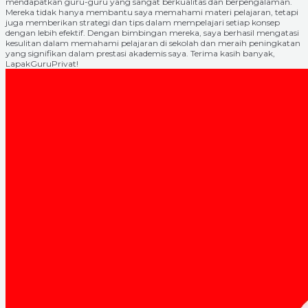
mendapatkan guru-guru yang sangat berkualitas dan berpengalaman.
Mereka tidak hanya membantu saya memahami materi pelajaran, tetapi
juga memberikan strategi dan tips dalam mempelajari setiap konsep
dengan lebih efektif. Dengan bimbingan mereka, saya berhasil mengatasi
kesulitan dalam memahami pelajaran di sekolah dan meraih peningkatan
yang signifikan dalam prestasi akademis saya. Terima kasih banyak,
LapakGuruPrivat!