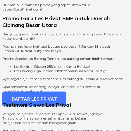
Buruan pilih paket les privat yang tepat untukmu di
LapakGuruPrivat.com!
Promo Guru Les Privat SMP untuk Daerah
Cipinang Besar Utara
Hai guys, spesial buat kamu yang tinggal di Cipinang Besar Utara, ada
kabar gembira nih!
Pusing mau les privat tapi budget pas-pasan? Jangan khawatir,
LapakGuruPrivat punya solusinya!
Promo Spesial Les Bareng Teman: Les bareng teman lebih hemat!
Les Berdua,
Diskon 25%
untuk Kamu Berdua!
Les Bareng Tiga Teman:
Hemat 35%
buat kamu bertiga!
Ayo, segera ajak teman-temanmu les bareng di LapakGuruPrivat.com!
Ajak temanmu les bareng, belajar lebih seru dan hemat di
LapakGuruPrivat.com!
DAFTAR LES PRIVAT
Testimoni Siswa Les Privat
Pengen belajar sesuai caramu? Lapak Guru Privat jagonya!
Tim guru pilihan siap memahami caramu belajar.
Belajar jadi lebih efektif dan menyenangkan.
Hai, nama saya Dinda Permata. Saya ingin menyampaikan rasa terima