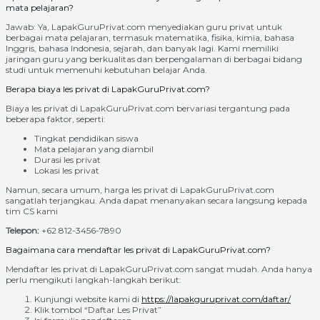
mata pelajaran?
Jawab: Ya, LapakGuruPrivat.com menyediakan guru privat untuk
berbagai mata pelajaran, termasuk matematika, fisika, kimia, bahasa
Inggris, bahasa Indonesia, sejarah, dan banyak lagi. Kami memiliki
jaringan guru yang berkualitas dan berpengalaman di berbagai bidang
studi untuk memenuhi kebutuhan belajar Anda.
Berapa biaya les privat di LapakGuruPrivat.com?
Biaya les privat di LapakGuruPrivat.com bervariasi tergantung pada
beberapa faktor, seperti:
Tingkat pendidikan siswa
Mata pelajaran yang diambil
Durasi les privat
Lokasi les privat
Namun, secara umum, harga les privat di LapakGuruPrivat.com
sangatlah terjangkau. Anda dapat menanyakan secara langsung kepada
tim CS kami
Telepon:
+62 812-3456-7890
Bagaimana cara mendaftar les privat di LapakGuruPrivat.com?
Mendaftar les privat di LapakGuruPrivat.com sangat mudah. Anda hanya
perlu mengikuti langkah-langkah berikut:
Kunjungi website kami di
https://lapakguruprivat.com/daftar/
Klik tombol “Daftar Les Privat”