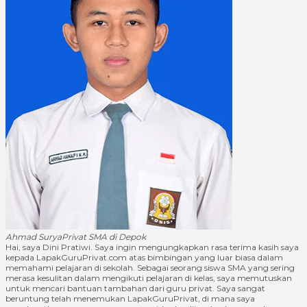
Ahmad Surya
Privat SMA di Depok
Hai, saya Dini Pratiwi. Saya ingin mengungkapkan rasa terima kasih saya
kepada LapakGuruPrivat.com atas bimbingan yang luar biasa dalam
memahami pelajaran di sekolah. Sebagai seorang siswa SMA yang sering
merasa kesulitan dalam mengikuti pelajaran di kelas, saya memutuskan
untuk mencari bantuan tambahan dari guru privat. Saya sangat
beruntung telah menemukan LapakGuruPrivat, di mana saya