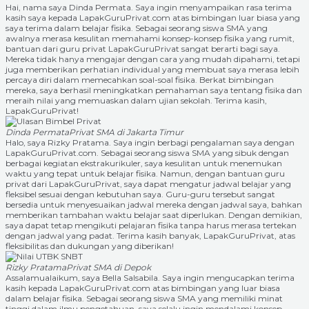
Hai, nama saya Dinda Permata. Saya ingin menyampaikan rasa terima
kasih saya kepada LapakGuruPrivat.com atas bimbingan luar biasa yang
saya terima dalam belajar fisika. Sebagai seorang siswa SMA yang
awalnya merasa kesulitan memahami konsep-konsep fisika yang rumit,
bantuan dari guru privat LapakGuruPrivat sangat berarti bagi saya.
Mereka tidak hanya mengajar dengan cara yang mudah dipahami, tetapi
juga memberikan perhatian individual yang membuat saya merasa lebih
percaya diri dalam memecahkan soal-soal fisika. Berkat bimbingan
mereka, saya berhasil meningkatkan pemahaman saya tentang fisika dan
meraih nilai yang memuaskan dalam ujian sekolah. Terima kasih,
LapakGuruPrivat!
Dinda Permata
Privat SMA di Jakarta Timur
Halo, saya Rizky Pratama. Saya ingin berbagi pengalaman saya dengan
LapakGuruPrivat.com. Sebagai seorang siswa SMA yang sibuk dengan
berbagai kegiatan ekstrakurikuler, saya kesulitan untuk menemukan
waktu yang tepat untuk belajar fisika. Namun, dengan bantuan guru
privat dari LapakGuruPrivat, saya dapat mengatur jadwal belajar yang
fleksibel sesuai dengan kebutuhan saya. Guru-guru tersebut sangat
bersedia untuk menyesuaikan jadwal mereka dengan jadwal saya, bahkan
memberikan tambahan waktu belajar saat diperlukan. Dengan demikian,
saya dapat tetap mengikuti pelajaran fisika tanpa harus merasa tertekan
dengan jadwal yang padat. Terima kasih banyak, LapakGuruPrivat, atas
fleksibilitas dan dukungan yang diberikan!
Rizky Pratama
Privat SMA di Depok
Assalamualaikum, saya Bella Salsabila. Saya ingin mengucapkan terima
kasih kepada LapakGuruPrivat.com atas bimbingan yang luar biasa
dalam belajar fisika. Sebagai seorang siswa SMA yang memiliki minat
tinggi dalam ilmu pengetahuan, saya selalu ingin mendalami konsep-