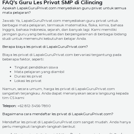
FAQ's Guru Les Privat SMP di Cilincing
Apakah LapakGuruPrivat.com menyediakan guru privat untuk semua
mata pelajaran?
Jawab: Ya, LapakGuruPrivat.com menyediakan guru privat untuk
berbagai mata pelajaran, termasuk matematika, fisika, kimia, bahasa
Inggris, bahasa Indonesia, sejarah, dan banyak lagi. Kami memiliki
jaringan guru yang berkualitas dan berpengalaman di berbagai bidang
studi untuk memenuhi kebutuhan belajar Anda.
Berapa biaya les privat di LapakGuruPrivat.com?
Biaya les privat di LapakGuruPrivat.com bervariasi tergantung pada
beberapa faktor, seperti:
Tingkat pendidikan siswa
Mata pelajaran yang diambil
Durasi les privat
Lokasi les privat
Namun, secara umum, harga les privat di LapakGuruPrivat.com
sangatlah terjangkau. Anda dapat menanyakan secara langsung kepada
tim CS kami
Telepon:
+62 812-3456-7890
Bagaimana cara mendaftar les privat di LapakGuruPrivat.com?
Mendaftar les privat di LapakGuruPrivat.com sangat mudah. Anda hanya
perlu mengikuti langkah-langkah berikut: