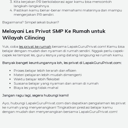
Kita kerjakan PR berkolaborasi agar kamu bisa mencontoh
langkah-langkahnya.
Pastikan kamu benar-benar memahami materinya dan mampu
mengerjakan PR sendiri.
Bagaimana? Simpel sekali bukan?
Melayani Les Privat SMP Ke Rumah untuk
Wilayah Cilincing
Yuk, coba
les privat ke rumah
bersama LapakGuruPrivat.com! Kamu bisa
belajar dengan mudah dan nyaman di rumah sendiri. Nggak perlu capek-
capek ke tempat les, guru lesnya yang datang langsung ke rumah kamu.
Banyak banget keuntungannya loh, les privat di LapakGuruPrivat.com:
Proses belajar lebih terarah dan efisien
Materi pelajaran lebih mudah dimengerti
Waktu belajar lebih fleksibel
Suasana belajar yang nyaman dan aman di rumah
Biaya les yang tidak mahal
Jangan ragu lagi, segera hubungi kami!
Ayo, hubungi LapakGuruPrivat.com dan dapatkan pengalaman les privat
ke rumah yang menyenangkan! Tingkatkan prestasi belajar kamu
dengan mudah dan menyenangkan bersama LapakGuruPrivat.com!