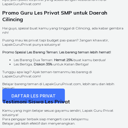
LapakGuruPrivat.com!
Promo Guru Les Privat SMP untuk Daerah
Cilincing
Hai guys, spesial buat kamu yang tinggal di Cilincing, ada kabar gembira
nih!
Pusing mau les privat tapi budget pas-pasan? Jangan khawatir,
LapakGuruPrivat punya solusinya!
Promo Spesial Les Bareng Teman: Les bareng teman lebih hemat!
Les Bareng Dua Teman:
Hemat 25%
buat kamu berdua!
Les Bertiga,
Diskon 35%
untuk Kalian Bertiga!
Tunggu apa lagi? Ajak teman-temanmu les bareng di
LapakGuruPrivat.com!
Belajar bareng teman di LapakGuruPrivat.com, lebih seru dan lebih
hemat!
DAFTAR LES PRIVAT
Testimoni Siswa Les Privat
Kamu yang ingin belajar sesuai gayamu sendiri, Lapak Guru Privat
solusinya!
Para pengajar terbaik siap mengerti cara belajarmu.
Belajar jadi lebih efektif dan menyenangkan.