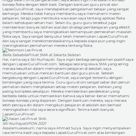
konsep fisika dengan lebih baik. Dengan bantuan guru privat dari
LapakGuruPrivat, saya mendapatkan pengalaman belajar yang sangat
berharga. Mereka tidak hanya membantu saya memahami materi
pelajaran, tetapi juga membuka wawasan saya tentang aplikasi fisika
dalam kehidupan sehari-hari. Selain itu, guru-guru tersebut juga
memberikan banyak latihan soal dan strategi pembelajaran yang efektif,
yang membantu saya meningkatkan kemampuan pemecahan masalah
fisika saya. Saya sangat bersyukur telah menemukan LapakGuruPrivat
dan saya sangat merekomendasikannya kepada siapa pun yang ingin
meningkatkan pemahaman mereka tentang fisika.
Bella Salsabila
Privat SMA di Jakarta Selatan
Hai, nama saya Siti Nurhayati. Saya ingin berbagi pengalaman positif saya
dengan LapakGuruPrivat.com. Sebagai seorang siswa SMA yang sering
merasa kesulitan dalam memahami pelajaran di sekolah, saya
memutuskan untuk mencari bantuan dari guru privat. Setelah
bergabung dengan LapakGuruPrivat, saya sangat terbantu dengan
bimbingan yang saya terima. Guru-guru di sini sangat sabar dan penuh
perhatian dalam menjelaskan setiap materi pelajaran, bahkan yang
paling kompleks sekalipun. Mereka memberikan pendekatan yang
berbeda-beda untuk memastikan bahwa saya benar-benar memahami
konsep-konsep yang diajarkan. Dengan bantuan mereka, saya merasa
lebih percaya diri dalam mengikuti pelajaran di sekolah dan berhasil
meningkatkan nilai saya secara signifikan. Terima kasih banyak,
LapakGuruPrivat!
Siti Nurhayati
IPDN 2021
Assalamualaikum, nama saya Ahmad Surya. Saya ingin menyampaikan
rasa terima kasih saya kepada LapakGuruPrivat.com atas bimbingan