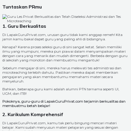
Tuntaskan PRmu
1. Guru Berkualitas
Di LapakGuruPrivat.com, urusan guru tidak kami anggap remeh! Kita
jamin kamu bakal dapet guru yang paling ahli di bidangnya.
Kenapa? Karena proses seleksi guru di sini sangat ketat. Selain memiliki
ilmu yang mumpuni, mereka pun piawai dalam menyampaikan materi
dengan cara yang menarik dan mudah dimengerti. Berbeda dengan guru
di sekolah yang monoton dan membuatmu mengantuk!
Sebelum mengajar di sini, mereka harus melewati tes administrasi dan
microteaching terlebih dahulu. Pastikan mereka dapat memberikan
pengajaran yang akan membantumu memahami materi secara
menyeluruh.
Bahkan, beberapa guru kami adalah alumni PTN ternama seperti UI,
UGM, dan ITB!
Pokoknya, guru-guru di LapakGuruPrivat.com terjamin berkualitas dan
membuatmu betah belajar!
2. Kurikulum Komprehensif
Di LapakGuruPrivat.com, kamu tak perlu bingung mencari materi
belajar. Kami sudah menyusun materi pelajaran yang sesuai dengan