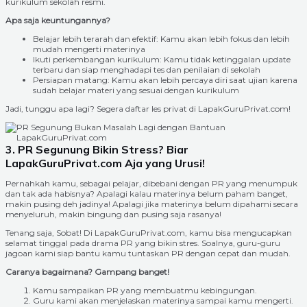
kurikulum sekolah resmi.
Apa saja keuntungannya?
Belajar lebih terarah dan efektif: Kamu akan lebih fokus dan lebih
mudah mengerti materinya
Ikuti perkembangan kurikulum: Kamu tidak ketinggalan update
terbaru dan siap menghadapi tes dan penilaian di sekolah
Persiapan matang: Kamu akan lebih percaya diri saat ujian karena
sudah belajar materi yang sesuai dengan kurikulum
Jadi, tunggu apa lagi? Segera daftar les privat di LapakGuruPrivat.com!
3. PR Segunung Bikin Stress? Biar
LapakGuruPrivat.com Aja yang Urusi!
Pernahkah kamu, sebagai pelajar, dibebani dengan PR yang menumpuk
dan tak ada habisnya? Apalagi kalau materinya belum paham banget,
makin pusing deh jadinya! Apalagi jika materinya belum dipahami secara
menyeluruh, makin bingung dan pusing saja rasanya!
Tenang saja, Sobat! Di LapakGuruPrivat.com, kamu bisa mengucapkan
selamat tinggal pada drama PR yang bikin stres. Soalnya, guru-guru
jagoan kami siap bantu kamu tuntaskan PR dengan cepat dan mudah.
Caranya bagaimana? Gampang banget!
Kamu sampaikan PR yang membuatmu kebingungan.
Guru kami akan menjelaskan materinya sampai kamu mengerti.