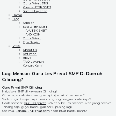
Guru Privat STIS
Kursus UTBK SNBT
Semua Layanan
Daftar
Blog
Sekolah
Soal UTBK SNBT
Info UTBK SNBT
Info DIKDIN
Guru Privat
Tips Belajar
Profil
About Us
Testimoni
Biaya
FAQ Layanan
Kontak Kami
Lagi Mencari Guru Les Privat SMP Di Daerah
Cilincing?
Guru Privat SMP Cilincing
Hai, siswa SMP di kawasan Cilincing!
Gimana, sudah siap menghadapi ujian akhir semester?
Sudah rajin belajar tapi masih bingung dengan materinya?
Udah mencari
guru les privat
SMP tapi belum menemukan yang cocok?
Tenang saja, guys! Kamu gak perlu pusing lagi.
Soalnya,
LapakGuruPrivat.com
hadir buat bantu kamu!