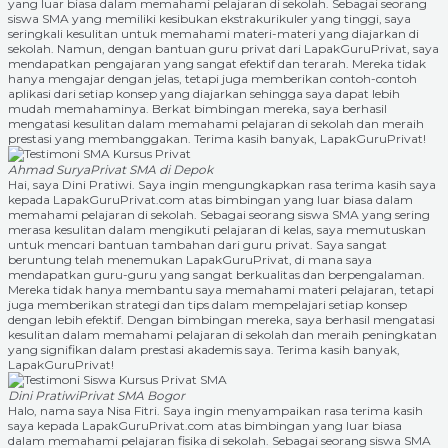
yang luar biasa dalam memahami pelajaran di sekolah. Sebagai seorang
siswa SMA yang memiliki kesibukan ekstrakurikuler yang tinggi, saya
seringkali kesulitan untuk memahami materi-materi yang diajarkan di
sekolah. Namun, dengan bantuan guru privat dari LapakGuruPrivat, saya
mendapatkan pengajaran yang sangat efektif dan terarah. Mereka tidak
hanya mengajar dengan jelas, tetapi juga memberikan contoh-contoh
aplikasi dari setiap konsep yang diajarkan sehingga saya dapat lebih
mudah memahaminya. Berkat bimbingan mereka, saya berhasil
mengatasi kesulitan dalam memahami pelajaran di sekolah dan meraih
prestasi yang membanggakan. Terima kasih banyak, LapakGuruPrivat!
Ahmad Surya
Privat SMA di Depok
Hai, saya Dini Pratiwi. Saya ingin mengungkapkan rasa terima kasih saya
kepada LapakGuruPrivat.com atas bimbingan yang luar biasa dalam
memahami pelajaran di sekolah. Sebagai seorang siswa SMA yang sering
merasa kesulitan dalam mengikuti pelajaran di kelas, saya memutuskan
untuk mencari bantuan tambahan dari guru privat. Saya sangat
beruntung telah menemukan LapakGuruPrivat, di mana saya
mendapatkan guru-guru yang sangat berkualitas dan berpengalaman.
Mereka tidak hanya membantu saya memahami materi pelajaran, tetapi
juga memberikan strategi dan tips dalam mempelajari setiap konsep
dengan lebih efektif. Dengan bimbingan mereka, saya berhasil mengatasi
kesulitan dalam memahami pelajaran di sekolah dan meraih peningkatan
yang signifikan dalam prestasi akademis saya. Terima kasih banyak,
LapakGuruPrivat!
Dini Pratiwi
Privat SMA Bogor
Halo, nama saya Nisa Fitri. Saya ingin menyampaikan rasa terima kasih
saya kepada LapakGuruPrivat.com atas bimbingan yang luar biasa
dalam memahami pelajaran fisika di sekolah. Sebagai seorang siswa SMA