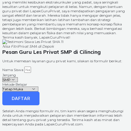
yang memiliki kesibukan ekstrakurikuler yang padat, saya seringkali
kesulitan untuk mengikuti pelajaran di kelas. Namun, dengan bantuan
guru privat dari LapakGuruPrivat, saya mendapatkan pengajaran yang
sangat efektif dan terarah. Mereka tidak hanya mengajar dengan jelas,
tetapi juga memberikan latihan-latihan tambahan dan strategi
pembelajaran yang membantu saya memahami konsep-konsep fisika
dengan lebih baik. Berkat bimbingan mereka, saya berhasil mengatasi
kesulitan dalam pelajaran fisika dan meraih nilai yang memuaskan.
Terima kasih banyak, LapakGuruPrivat!
Nisa Fitri
Privat SMA di Depok
Pesan Guru Les Privat SMP di Cilincing
Untuk memesan layanan guru privat kami, silakan isi formulir berikut:
Nama Siswa
Jenjang
Metode Belajar
DAFTAR
Setelah Anda mengisi formulir ini, tim kami akan segera menghubungi
Anda untuk menjadwalkan pelajaran dan memberikan informasi lebih
detail tentang guru privat yang tersedia. Terima kasih atas minat dan
kepercayaan Anda pada LapakGuruPrivat.com.