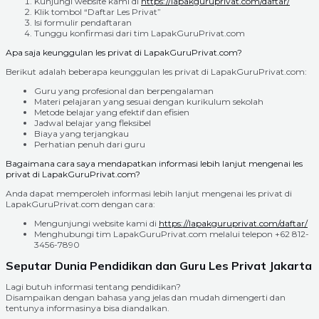
Kunjungi website kami di
https://lapakguruprivat.com/daftar/
Klik tombol “Daftar Les Privat”
Isi formulir pendaftaran
Tunggu konfirmasi dari tim LapakGuruPrivat.com
Apa saja keunggulan les privat di LapakGuruPrivat.com?
Berikut adalah beberapa keunggulan les privat di LapakGuruPrivat.com:
Guru yang profesional dan berpengalaman
Materi pelajaran yang sesuai dengan kurikulum sekolah
Metode belajar yang efektif dan efisien
Jadwal belajar yang fleksibel
Biaya yang terjangkau
Perhatian penuh dari guru
Bagaimana cara saya mendapatkan informasi lebih lanjut mengenai les
privat di LapakGuruPrivat.com?
Anda dapat memperoleh informasi lebih lanjut mengenai les privat di
LapakGuruPrivat.com dengan cara:
Mengunjungi website kami di
https://lapakguruprivat.com/daftar/
Menghubungi tim LapakGuruPrivat.com melalui telepon +62 812-
3456-7890
Seputar Dunia Pendidikan dan Guru Les Privat Jakarta
Lagi butuh informasi tentang pendidikan?
Disampaikan dengan bahasa yang jelas dan mudah dimengerti dan
tentunya informasinya bisa diandalkan.