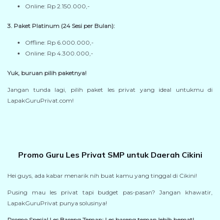
Online: Rp 2.150.000,-
3. Paket Platinum (24 Sesi per Bulan):
Offline: Rp 6.000.000,-
Online: Rp 4.300.000,-
Yuk, buruan pilih paketnya!
Jangan tunda lagi, pilih paket les privat yang ideal untukmu di
LapakGuruPrivat.com!
Promo Guru Les Privat SMP untuk Daerah Cikini
Hei guys, ada kabar menarik nih buat kamu yang tinggal di Cikini!
Pusing mau les privat tapi budget pas-pasan? Jangan khawatir,
LapakGuruPrivat punya solusinya!
Promo Spesial Les Bareng Teman: Les bareng teman lebih hemat!