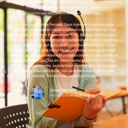
Kamu yang ingin belajar sesuai gayamu sendiri, Lapak Guru Privat solusinya!
Tim guru pilihan siap memahami caramu belajar.
Belajarmu jadi lebih efektif dan bikin kamu happy.
Hai, nama saya Dinda Permata. Saya ingin menyampaikan rasa
terima kasih saya kepada LapakGuruPrivat.com atas bimbingan luar
biasa yang saya terima dalam belajar fisika. Sebagai seorang siswa
SMA yang awalnya merasa kesulitan memahami konsep-konsep fisika
yang rumit, bantuan dari guru privat LapakGuruPrivat sangat berarti
bagi saya. Mereka tidak hanya mengajar dengan cara yang mudah
dipahami, tetapi juga memberikan perhatian individual yang membuat
saya merasa lebih percaya diri dalam memecahkan soal-soal fisika.
Berkat bimbingan mereka, saya berhasil meningkatkan pemahaman
saya tentang fisika dan meraih nilai yang memuaskan dalam ujian
sekolah. Terima kasih, LapakGuruPrivat!
Dinda Permata
Privat SMA di Jakarta Timur