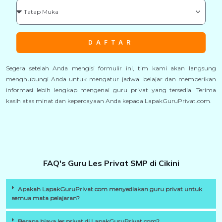
DAFTAR
Segera setelah Anda mengisi formulir ini, tim kami akan langsung
menghubungi Anda untuk mengatur jadwal belajar dan memberikan
informasi lebih lengkap mengenai guru privat yang tersedia. Terima
kasih atas minat dan kepercayaan Anda kepada LapakGuruPrivat.com.
FAQ's Guru Les Privat SMP di Cikini
Apakah LapakGuruPrivat.com menyediakan guru privat untuk
semua mata pelajaran?
Berapa biaya les privat di LapakGuruPrivat.com?