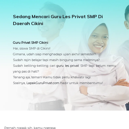
Sedang Mencari Guru Les Privat SMP Di
Daerah Cikini
Guru Privat SMP Cikini
Hai, siswa SMP di Cikini!
Gimana, udah siap menghadapi ujian akhir semester?
Sudah rajin belajar tapi masih bingung sama materinya?
Sudah keliling-keliling cari
guru les privat
SMP tapi belum nemu
yang pas di hati?
Tenang aja, teman! Kamu tidak perlu khawatir lagi.
Soalnya,
LapakGuruPrivat.com
hadir untuk membantumu!
Pernah nggak sih, kamu ngerasa: