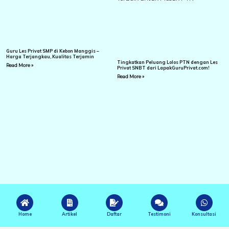
Guru Les Privat SMP di Kebon Manggis –
Harga Terjangkau, Kualitas Terjamin
Tingkatkan Peluang Lolos PTN dengan Les
Read More »
Privat SNBT dari LapakGuruPrivat.com!
Read More »
Home
Artikel
Daftar
Testimoni
Konsultasi