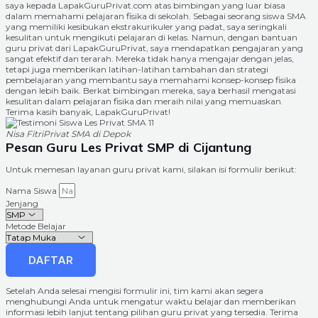
saya kepada LapakGuruPrivat.com atas bimbingan yang luar biasa
dalam memahami pelajaran fisika di sekolah. Sebagai seorang siswa SMA
yang memiliki kesibukan ekstrakurikuler yang padat, saya seringkali
kesulitan untuk mengikuti pelajaran di kelas. Namun, dengan bantuan
guru privat dari LapakGuruPrivat, saya mendapatkan pengajaran yang
sangat efektif dan terarah. Mereka tidak hanya mengajar dengan jelas,
tetapi juga memberikan latihan-latihan tambahan dan strategi
pembelajaran yang membantu saya memahami konsep-konsep fisika
dengan lebih baik. Berkat bimbingan mereka, saya berhasil mengatasi
kesulitan dalam pelajaran fisika dan meraih nilai yang memuaskan.
Terima kasih banyak, LapakGuruPrivat!
Nisa Fitri
Privat SMA di Depok
Pesan Guru Les Privat SMP di Cijantung
Untuk memesan layanan guru privat kami, silakan isi formulir berikut:
Nama Siswa
Jenjang
Metode Belajar
DAFTAR
Setelah Anda selesai mengisi formulir ini, tim kami akan segera
menghubungi Anda untuk mengatur waktu belajar dan memberikan
informasi lebih lanjut tentang pilihan guru privat yang tersedia. Terima