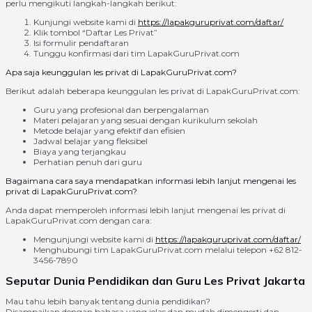
perlu mengikuti langkah-langkah berikut:
Kunjungi website kami di
https://lapakguruprivat.com/daftar/
Klik tombol “Daftar Les Privat”
Isi formulir pendaftaran
Tunggu konfirmasi dari tim LapakGuruPrivat.com
Apa saja keunggulan les privat di LapakGuruPrivat.com?
Berikut adalah beberapa keunggulan les privat di LapakGuruPrivat.com:
Guru yang profesional dan berpengalaman
Materi pelajaran yang sesuai dengan kurikulum sekolah
Metode belajar yang efektif dan efisien
Jadwal belajar yang fleksibel
Biaya yang terjangkau
Perhatian penuh dari guru
Bagaimana cara saya mendapatkan informasi lebih lanjut mengenai les
privat di LapakGuruPrivat.com?
Anda dapat memperoleh informasi lebih lanjut mengenai les privat di
LapakGuruPrivat.com dengan cara:
Mengunjungi website kami di
https://lapakguruprivat.com/daftar/
Menghubungi tim LapakGuruPrivat.com melalui telepon +62 812-
3456-7890
Seputar Dunia Pendidikan dan Guru Les Privat Jakarta
Mau tahu lebih banyak tentang dunia pendidikan?
Disampaikan dengan bahasa yang jelas dan mudah dimengerti dan