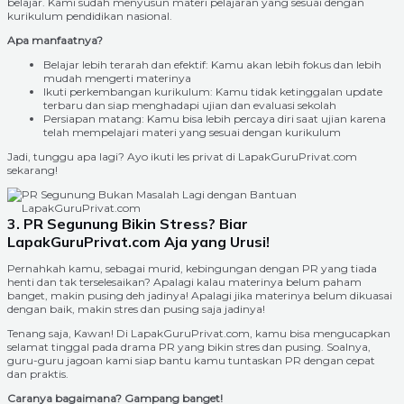
belajar. Kami sudah menyusun materi pelajaran yang sesuai dengan
kurikulum pendidikan nasional.
Apa manfaatnya?
Belajar lebih terarah dan efektif: Kamu akan lebih fokus dan lebih
mudah mengerti materinya
Ikuti perkembangan kurikulum: Kamu tidak ketinggalan update
terbaru dan siap menghadapi ujian dan evaluasi sekolah
Persiapan matang: Kamu bisa lebih percaya diri saat ujian karena
telah mempelajari materi yang sesuai dengan kurikulum
Jadi, tunggu apa lagi? Ayo ikuti les privat di LapakGuruPrivat.com
sekarang!
3. PR Segunung Bikin Stress? Biar
LapakGuruPrivat.com Aja yang Urusi!
Pernahkah kamu, sebagai murid, kebingungan dengan PR yang tiada
henti dan tak terselesaikan? Apalagi kalau materinya belum paham
banget, makin pusing deh jadinya! Apalagi jika materinya belum dikuasai
dengan baik, makin stres dan pusing saja jadinya!
Tenang saja, Kawan! Di LapakGuruPrivat.com, kamu bisa mengucapkan
selamat tinggal pada drama PR yang bikin stres dan pusing. Soalnya,
guru-guru jagoan kami siap bantu kamu tuntaskan PR dengan cepat
dan praktis.
Caranya bagaimana? Gampang banget!