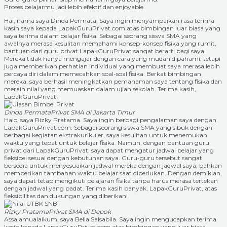
Proses belajarmu jadi lebih efektif dan enjoyable.
Hai, nama saya Dinda Permata. Saya ingin menyampaikan rasa terima
kasih saya kepada LapakGuruPrivat.com atas bimbingan luar biasa yang
saya terima dalam belajar fisika. Sebagai seorang siswa SMA yang
awalnya merasa kesulitan memahami konsep-konsep fisika yang rumit,
bantuan dari guru privat LapakGuruPrivat sangat berarti bagi saya.
Mereka tidak hanya mengajar dengan cara yang mudah dipahami, tetapi
juga memberikan perhatian individual yang membuat saya merasa lebih
percaya diri dalam memecahkan soal-soal fisika. Berkat bimbingan
mereka, saya berhasil meningkatkan pemahaman saya tentang fisika dan
meraih nilai yang memuaskan dalam ujian sekolah. Terima kasih,
LapakGuruPrivat!
Dinda Permata
Privat SMA di Jakarta Timur
Halo, saya Rizky Pratama. Saya ingin berbagi pengalaman saya dengan
LapakGuruPrivat.com. Sebagai seorang siswa SMA yang sibuk dengan
berbagai kegiatan ekstrakurikuler, saya kesulitan untuk menemukan
waktu yang tepat untuk belajar fisika. Namun, dengan bantuan guru
privat dari LapakGuruPrivat, saya dapat mengatur jadwal belajar yang
fleksibel sesuai dengan kebutuhan saya. Guru-guru tersebut sangat
bersedia untuk menyesuaikan jadwal mereka dengan jadwal saya, bahkan
memberikan tambahan waktu belajar saat diperlukan. Dengan demikian,
saya dapat tetap mengikuti pelajaran fisika tanpa harus merasa tertekan
dengan jadwal yang padat. Terima kasih banyak, LapakGuruPrivat, atas
fleksibilitas dan dukungan yang diberikan!
Rizky Pratama
Privat SMA di Depok
Assalamualaikum, saya Bella Salsabila. Saya ingin mengucapkan terima
kasih kepada LapakGuruPrivat.com atas bimbingan yang luar biasa