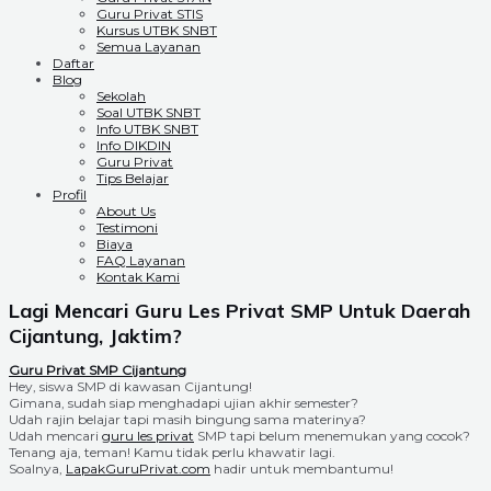
Guru Privat STIS
Kursus UTBK SNBT
Semua Layanan
Daftar
Blog
Sekolah
Soal UTBK SNBT
Info UTBK SNBT
Info DIKDIN
Guru Privat
Tips Belajar
Profil
About Us
Testimoni
Biaya
FAQ Layanan
Kontak Kami
Lagi Mencari Guru Les Privat SMP Untuk Daerah
Cijantung, Jaktim?
Guru Privat SMP Cijantung
Hey, siswa SMP di kawasan Cijantung!
Gimana, sudah siap menghadapi ujian akhir semester?
Udah rajin belajar tapi masih bingung sama materinya?
Udah mencari
guru les privat
SMP tapi belum menemukan yang cocok?
Tenang aja, teman! Kamu tidak perlu khawatir lagi.
Soalnya,
LapakGuruPrivat.com
hadir untuk membantumu!