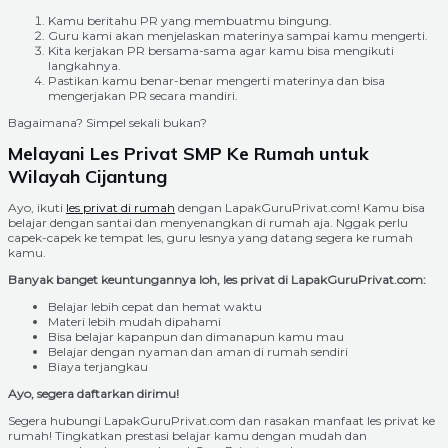
Kamu beritahu PR yang membuatmu bingung.
Guru kami akan menjelaskan materinya sampai kamu mengerti.
Kita kerjakan PR bersama-sama agar kamu bisa mengikuti
langkahnya.
Pastikan kamu benar-benar mengerti materinya dan bisa
mengerjakan PR secara mandiri.
Bagaimana? Simpel sekali bukan?
Melayani Les Privat SMP Ke Rumah untuk
Wilayah Cijantung
Ayo, ikuti
les privat di rumah
dengan LapakGuruPrivat.com! Kamu bisa
belajar dengan santai dan menyenangkan di rumah aja. Nggak perlu
capek-capek ke tempat les, guru lesnya yang datang segera ke rumah
kamu.
Banyak banget keuntungannya loh, les privat di LapakGuruPrivat.com:
Belajar lebih cepat dan hemat waktu
Materi lebih mudah dipahami
Bisa belajar kapanpun dan dimanapun kamu mau
Belajar dengan nyaman dan aman di rumah sendiri
Biaya terjangkau
Ayo, segera daftarkan dirimu!
Segera hubungi LapakGuruPrivat.com dan rasakan manfaat les privat ke
rumah! Tingkatkan prestasi belajar kamu dengan mudah dan