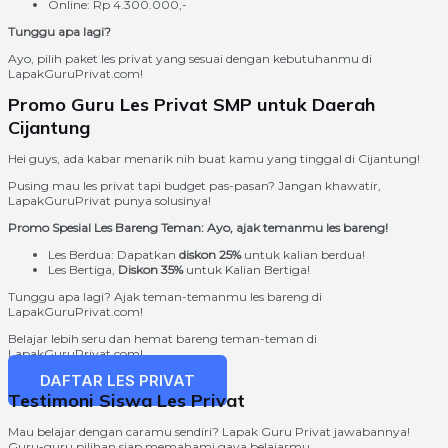
Online: Rp 4.300.000,-
Tunggu apa lagi?
Ayo, pilih paket les privat yang sesuai dengan kebutuhanmu di
LapakGuruPrivat.com!
Promo Guru Les Privat SMP untuk Daerah
Cijantung
Hei guys, ada kabar menarik nih buat kamu yang tinggal di Cijantung!
Pusing mau les privat tapi budget pas-pasan? Jangan khawatir,
LapakGuruPrivat punya solusinya!
Promo Spesial Les Bareng Teman: Ayo, ajak temanmu les bareng!
Les Berdua: Dapatkan
diskon 25%
untuk kalian berdua!
Les Bertiga,
Diskon 35%
untuk Kalian Bertiga!
Tunggu apa lagi? Ajak teman-temanmu les bareng di
LapakGuruPrivat.com!
Belajar lebih seru dan hemat bareng teman-teman di
LapakGuruPrivat.com!
DAFTAR LES PRIVAT
Testimoni Siswa Les Privat
Mau belajar dengan caramu sendiri? Lapak Guru Privat jawabannya!
Guru-guru pilihan siap memahami gaya belajarmu.