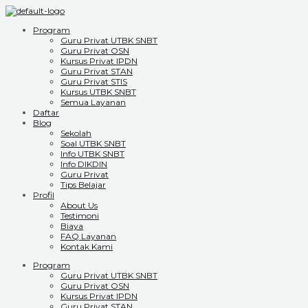
Program
Guru Privat UTBK SNBT
Guru Privat OSN
Kursus Privat IPDN
Guru Privat STAN
Guru Privat STIS
Kursus UTBK SNBT
Semua Layanan
Daftar
Blog
Sekolah
Soal UTBK SNBT
Info UTBK SNBT
Info DIKDIN
Guru Privat
Tips Belajar
Profil
About Us
Testimoni
Biaya
FAQ Layanan
Kontak Kami
Program
Guru Privat UTBK SNBT
Guru Privat OSN
Kursus Privat IPDN
Guru Privat STAN