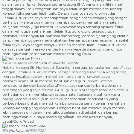
dalam belajar fisika. Sebagai seorang siswa SMA yang memiliki minat
tinggi dalam ilmu pengetahuan, saya selalu ingin mendalami konsep-
konsep fisika dengan lebih baik. Dengan bantuan guru privat dari
LapakGuruPrivat, saya mendapatkan pengalaman belajar yang sangat
berharga. Mereka tidak hanya membantu saya memahami materi
pelajaran, tetapi juga membuka wawasan saya tentang aplikasi fisika
dalam kehidupan sehari-hari. Selain itu, guru-guru tersebut juga
memberikan banyak latihan soal dan strategi pembelajaran yang efektif,
yang membantu saya meningkatkan kemampuan pemecahan masalah
fisika saya. Saya sangat bersyukur telah menemukan LapakGuruPrivat
dan saya sangat merekomendasikannya kepada siapa pun yang ingin
meningkatkan pemahaman mereka tentang fisika.
Bella Salsabila
Privat SMA di Jakarta Selatan
Hai, nama saya Siti Nurhayati. Saya ingin berbagi pengalaman positif saya
dengan LapakGuruPrivat.com. Sebagai seorang siswa SMA yang sering
merasa kesulitan dalam memahami pelajaran di sekolah, saya
memutuskan untuk mencari bantuan dari guru privat. Setelah
bergabung dengan LapakGuruPrivat, saya sangat terbantu dengan
bimbingan yang saya terima. Guru-guru di sini sangat sabar dan penuh
perhatian dalam menjelaskan setiap materi pelajaran, bahkan yang
paling kompleks sekalipun. Mereka memberikan pendekatan yang
berbeda-beda untuk memastikan bahwa saya benar-benar memahami
konsep-konsep yang diajarkan. Dengan bantuan mereka, saya merasa
lebih percaya diri dalam mengikuti pelajaran di sekolah dan berhasil
meningkatkan nilai saya secara signifikan. Terima kasih banyak,
LapakGuruPrivat!
Siti Nurhayati
IPDN 2021