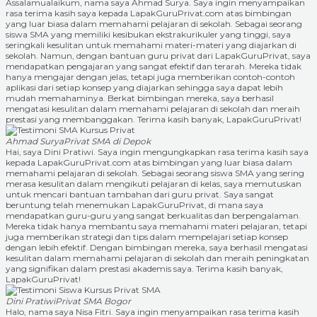
Assalamualaikum, nama saya Ahmad Surya. Saya ingin menyampaikan
rasa terima kasih saya kepada LapakGuruPrivat.com atas bimbingan
yang luar biasa dalam memahami pelajaran di sekolah. Sebagai seorang
siswa SMA yang memiliki kesibukan ekstrakurikuler yang tinggi, saya
seringkali kesulitan untuk memahami materi-materi yang diajarkan di
sekolah. Namun, dengan bantuan guru privat dari LapakGuruPrivat, saya
mendapatkan pengajaran yang sangat efektif dan terarah. Mereka tidak
hanya mengajar dengan jelas, tetapi juga memberikan contoh-contoh
aplikasi dari setiap konsep yang diajarkan sehingga saya dapat lebih
mudah memahaminya. Berkat bimbingan mereka, saya berhasil
mengatasi kesulitan dalam memahami pelajaran di sekolah dan meraih
prestasi yang membanggakan. Terima kasih banyak, LapakGuruPrivat!
Ahmad Surya
Privat SMA di Depok
Hai, saya Dini Pratiwi. Saya ingin mengungkapkan rasa terima kasih saya
kepada LapakGuruPrivat.com atas bimbingan yang luar biasa dalam
memahami pelajaran di sekolah. Sebagai seorang siswa SMA yang sering
merasa kesulitan dalam mengikuti pelajaran di kelas, saya memutuskan
untuk mencari bantuan tambahan dari guru privat. Saya sangat
beruntung telah menemukan LapakGuruPrivat, di mana saya
mendapatkan guru-guru yang sangat berkualitas dan berpengalaman.
Mereka tidak hanya membantu saya memahami materi pelajaran, tetapi
juga memberikan strategi dan tips dalam mempelajari setiap konsep
dengan lebih efektif. Dengan bimbingan mereka, saya berhasil mengatasi
kesulitan dalam memahami pelajaran di sekolah dan meraih peningkatan
yang signifikan dalam prestasi akademis saya. Terima kasih banyak,
LapakGuruPrivat!
Dini Pratiwi
Privat SMA Bogor
Halo, nama saya Nisa Fitri. Saya ingin menyampaikan rasa terima kasih