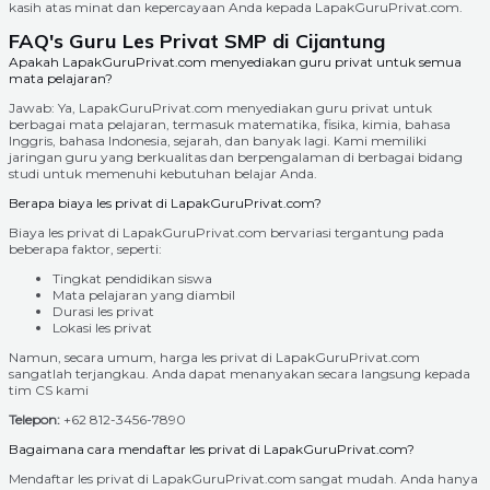
kasih atas minat dan kepercayaan Anda kepada LapakGuruPrivat.com.
FAQ's Guru Les Privat SMP di Cijantung
Apakah LapakGuruPrivat.com menyediakan guru privat untuk semua
mata pelajaran?
Jawab: Ya, LapakGuruPrivat.com menyediakan guru privat untuk
berbagai mata pelajaran, termasuk matematika, fisika, kimia, bahasa
Inggris, bahasa Indonesia, sejarah, dan banyak lagi. Kami memiliki
jaringan guru yang berkualitas dan berpengalaman di berbagai bidang
studi untuk memenuhi kebutuhan belajar Anda.
Berapa biaya les privat di LapakGuruPrivat.com?
Biaya les privat di LapakGuruPrivat.com bervariasi tergantung pada
beberapa faktor, seperti:
Tingkat pendidikan siswa
Mata pelajaran yang diambil
Durasi les privat
Lokasi les privat
Namun, secara umum, harga les privat di LapakGuruPrivat.com
sangatlah terjangkau. Anda dapat menanyakan secara langsung kepada
tim CS kami
Telepon:
+62 812-3456-7890
Bagaimana cara mendaftar les privat di LapakGuruPrivat.com?
Mendaftar les privat di LapakGuruPrivat.com sangat mudah. Anda hanya