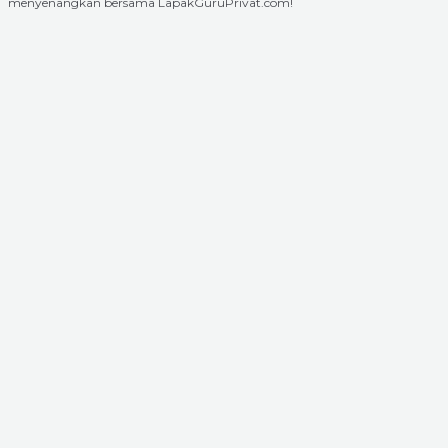
menyenangkan bersama LapakGuruPrivat.com!