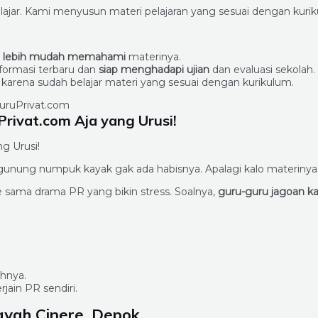
lajar. Kami menyusun materi pelajaran yang sesuai dengan kurik
n
lebih mudah memahami
materinya.
formasi terbaru dan
siap menghadapi ujian
dan evaluasi sekolah.
n karena sudah belajar materi yang sesuai dengan kurikulum.
rivat.com Aja yang Urusi!
g Urusi!
segunung numpuk kayak gak ada habisnya. Apalagi kalo materinya
 sama drama PR yang bikin stress. Soalnya,
guru-guru jagoan k
ahnya.
ain PR sendiri.
ayah Cinere, Depok