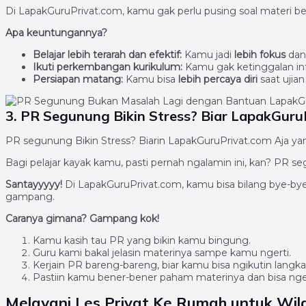
Di LapakGuruPrivat.com, kamu gak perlu pusing soal materi be
Apa keuntungannya?
Belajar lebih terarah dan efektif:
Kamu jadi
lebih fokus
da
Ikuti perkembangan kurikulum:
Kamu gak ketinggalan in
Persiapan matang:
Kamu bisa
lebih percaya diri
saat ujia
3. PR Segunung Bikin Stress? Biar LapakGuruP
PR segunung Bikin Stress? Biarin LapakGuruPrivat.com Aja yan
Bagi pelajar kayak kamu, pasti pernah ngalamin ini, kan? PR 
Santayyyyy!
Di LapakGuruPrivat.com, kamu bisa bilang bye-bye
gampang.
Caranya gimana? Gampang kok!
Kamu kasih tau PR yang bikin kamu bingung.
Guru kami bakal jelasin materinya sampe kamu ngerti.
Kerjain PR bareng-bareng, biar kamu bisa ngikutin langk
Pastiin kamu bener-bener paham materinya dan bisa ngerj
Melayani Les Privat Ke Rumah untuk Wil