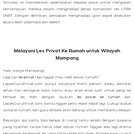
Simulasi ini memberikan kesempatan kepada siswa untuk mengasah
kemampuan mereka dalam menghadapi setiap komponen tes UTBK
SNBT. Dengan demikian, persiapan menghadapi ujian dapat dilakukan
secara lebih sistematis dan efektif.
Melayani Les Privat Ke Rumah untuk Wilayah
Mampang
Halo, warga Mampang!
Lagi cari
les privat
tapi nggak mau ribet keluar rumah?
LapakGuruPrivat.com punya solusinya! Kami paham kalau aktivitas
sehari-hari seringkali bikin kamu atau anak-anak sulit untuk pergi ke
tempat les. Nah, dengan layanan
les privat ke rumah
dari
LapakGuruPrivat.com, kamu nggak perlu repot-repot lagi. Cukup duduk
santai di rumah, dan guru terbaik akan datang untuk membantu belajar!
Bayangin aja, kamu bisa belajar di ruang tamu sendiri dengan suasana
yang nyaman tanpa harus ribet keluar rumah. Nggak ada lagi drama
perjalanan ke tempat les yang bikin capek dan stres. Apalagi kalau cuaca