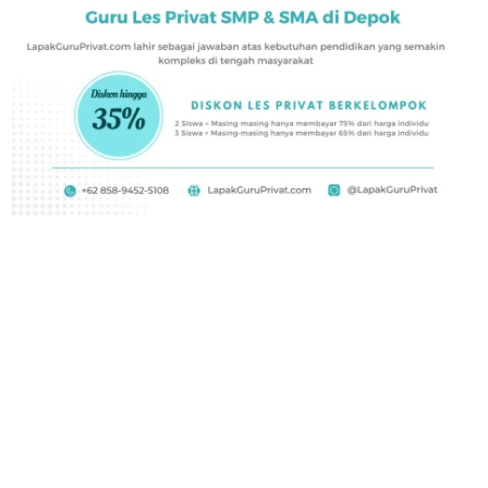
Mau tahu berapa biaya les privat SMA di Mampang sebelum
mendaftar? LapakGuruPrivat.com menawarkan berbagai paket
yang dapat disesuaikan dengan kebutuhanmu. Terdapat tiga pilihan
utama: Silver, Gold, dan Platinum, dengan opsi Online dan Offline.
Ayo, cek rinciannya sekarang juga!
Paket Silver:
8 sesi dalam 1 bulan.
Online
: Rp 2.000.000
Offline
: Rp 3.000.000