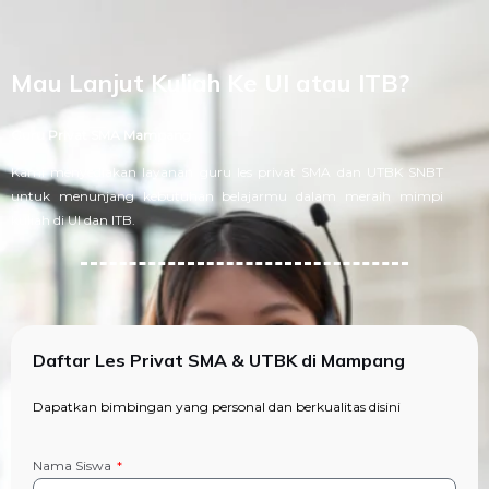
Mau Lanjut Kuliah Ke UI atau ITB?
Guru Privat SMA Mampang
Kami menyediakan layanan guru les privat SMA dan UTBK SNBT
untuk menunjang kebutuhan belajarmu dalam meraih mimpi
kuliah di UI dan ITB.
Daftar Les Privat SMA & UTBK di Mampang
Dapatkan bimbingan yang personal dan berkualitas disini
Nama Siswa