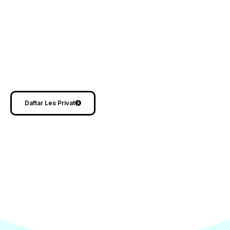
Paket Gold:
12 sesi dalam 1 bulan
Online
: Rp 3.000.000
Offline
: Rp 4.500.000
Paket Platinum
Online
: Rp 6.000.000 untuk 24 sesi dalam 1 bulan.
Offline
: Rp 9.100.000 untuk 24 sesi dalam 1 bulan.
Daftar Les Privat